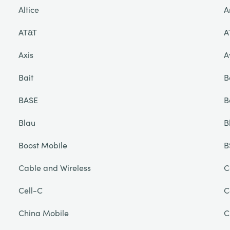
Altice
A
AT&T
A
Axis
A
Bait
B
BASE
B
Blau
B
Boost Mobile
B
Cable and Wireless
C
Cell-C
C
China Mobile
C