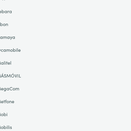
ebara
ibon
lamaya
ycamobile
alitel
ÁSMÓVIL
egaCom
etfone
obi
obilis