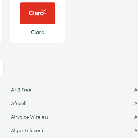
Claro
A1 B.Free
A
Africell
A
Airvoice Wireless
A
Algar Telecom
A