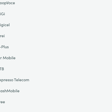
oopVoce
iGi
igicel
rei
-Plus
ir Mobile
TB
xpresso Telecom
lashMobile
ree