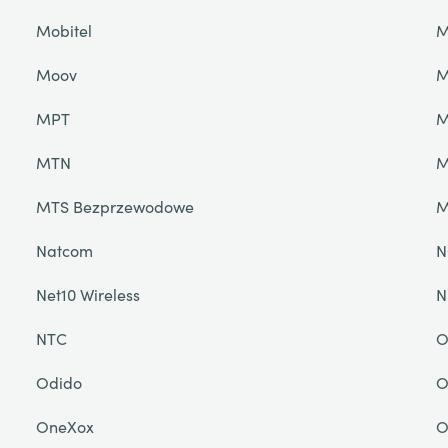
Mobitel
M
Moov
M
MPT
M
MTN
M
MTS Bezprzewodowe
M
Natcom
N
Net10 Wireless
N
NTC
O
Odido
O
OneXox
O