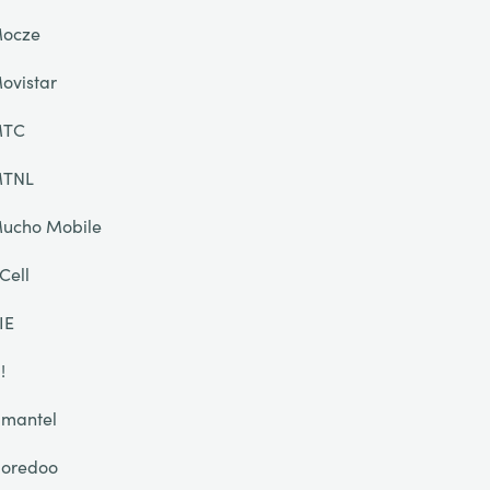
ocze
ovistar
TC
TNL
ucho Mobile
Cell
IE
!
mantel
oredoo