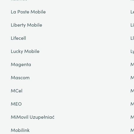
La Poste Mobile
L
Liberty Mobile
L
Lifecell
L
Lucky Mobile
L
Magenta
M
Mascom
M
MCel
M
MEO
M
MiMovil Uzupełniać
M
Mobilink
M