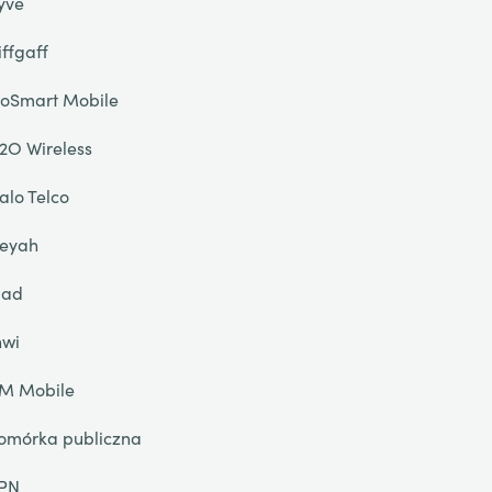
yve
iffgaff
oSmart Mobile
2O Wireless
alo Telco
eyah
liad
nwi
IM Mobile
omórka publiczna
PN