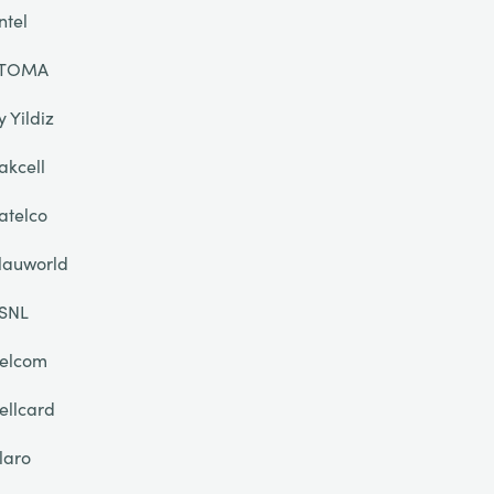
ntel
TOMA
y Yildiz
akcell
atelco
lauworld
SNL
elcom
ellcard
laro