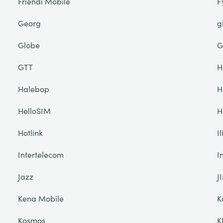
Friendi Mobile
F
Georg
g
Globe
G
GTT
H
Halebop
H
HelloSIM
H
Hotlink
I
Intertelecom
I
Jazz
J
Kena Mobile
K
Kosmos
K