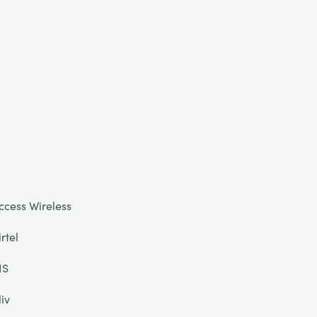
ccess Wireless
irtel
IS
liv