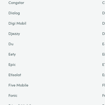
Congstar
C
Dialog
D
Digi Mobil
D
Djezzy
D
Du
E
Eety
E
Epic
E
Etisalat
E
Five Mobile
F
Fonic
F