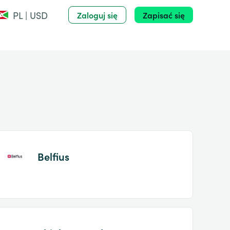
PL | USD
Zaloguj się
Zapisać się
Belfius