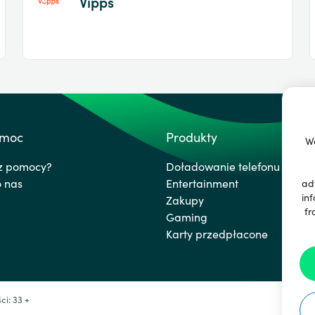
Vipps
omoc
Produkty
We
sz pomocy?
Doładowanie telefonu
o nas
Entertainment
ad
inf
Zakupy
fr
Gaming
Karty przedpłacone
i: 33 +