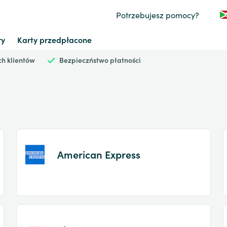
Potrzebujesz pomocy?
ry
Karty przedpłacone
h klientów
Bezpieczństwo płatności
American Express
Item
1
of
2