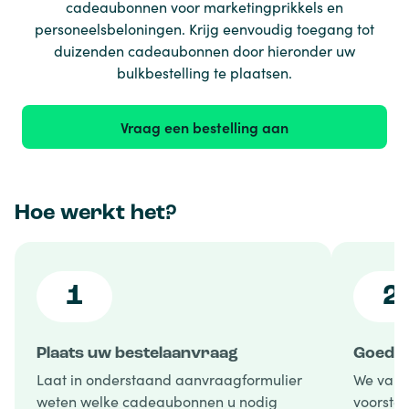
cadeaubonnen voor marketingprikkels en
personeelsbeloningen. Krijg eenvoudig toegang tot
duizenden cadeaubonnen door hieronder uw
bulkbestelling te plaatsen.
Vraag een bestelling aan
Hoe werkt het?
1
2
Plaats uw bestelaanvraag
Goedke
Laat in onderstaand aanvraagformulier
We vali
weten welke cadeaubonnen u nodig
voorstel