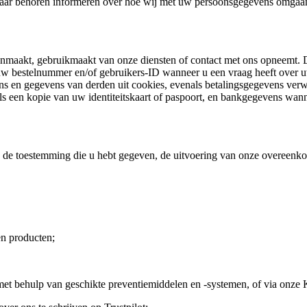
u naar behoren informeren over hoe wij met uw persoonsgegevens omgaan
anmaakt, gebruikmaakt van onze diensten of contact met ons opneemt.
 bestelnummer en/of gebruikers-ID wanneer u een vraag heeft over uw 
s en gegevens van derden uit cookies, evenals betalingsgegevens verwe
oals een kopie van uw identiteitskaart of paspoort, en bankgegevens wan
de toestemming die u hebt gegeven, de uitvoering van onze overeenkoms
en producten;
 met behulp van geschikte preventiemiddelen en -systemen, of via onz