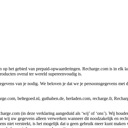
n op het gebied van prepaid-opwaarderingen. Recharge.com is in elk la
oducten overal ter wereld supereenvoudig is.
vens van je nodig. We beloven je dat we je persoonsgegevens met de g
ge.com, beltegoed.nl, guthaben.de, herladen.com, recharge.fr, Recha
rge.com (in deze verklaring aangeduid als ‘wij’ of ‘ons’). Wij houde
ij uw gegevens alleen verwerken wanneer dit noodzakelijk en rechtmat
 niet verstrekt, is het mogelijk dat u geen gebruik meer kunt maken va