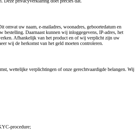
. Deze privacyverklaring doet precies dat.
 Dit omvat uw naam, e-mailadres, woonadres, geboortedatum en
bestelling. Daarnaast kunnen wij inloggegevens, IP-adres, het
rken. Afhankelijk van het product en of wij verplicht zijn uw
neer wij de herkomst van het geld moeten controleren.
t, wettelijke verplichtingen of onze gerechtvaardigde belangen. Wij
e KYC-procedure;