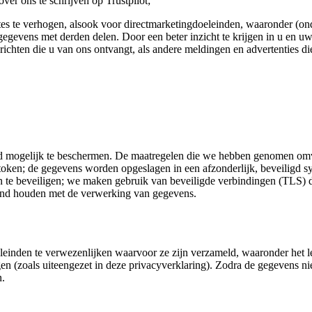
ver ons te schrijven op Trustpilot;
es te verhogen, alsook voor directmarketingdoeleinden, waaronder (ond
gevens met derden delen. Door een beter inzicht te krijgen in u en uw
ichten die u van ons ontvangt, als andere meldingen en advertenties die
ogelijk te beschermen. De maatregelen die we hebben genomen omvatte
ken; de gegevens worden opgeslagen in een afzonderlijk, beveiligd sy
te beveiligen; we maken gebruik van beveiligde verbindingen (TLS) di
rband houden met de verwerking van gegevens.
leinden te verwezenlijken waarvoor ze zijn verzameld, waaronder het l
n (zoals uiteengezet in deze privacyverklaring). Zodra de gegevens nie
n.