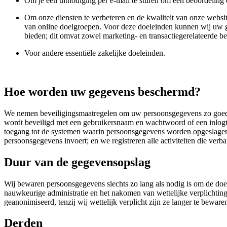
Om je een uitnodiging per e-mail te sturen om een beoordeling o
Om onze diensten te verbeteren en de kwaliteit van onze websit
van online doelgroepen. Voor deze doeleinden kunnen wij uw ge
bieden; dit omvat zowel marketing- en transactiegerelateerde ber
Voor andere essentiële zakelijke doeleinden.
Hoe worden uw gegevens beschermd?
We nemen beveiligingsmaatregelen om uw persoonsgegevens zo goed m
wordt beveiligd met een gebruikersnaam en wachtwoord of een inlogto
toegang tot de systemen waarin persoonsgegevens worden opgeslagen 
persoonsgegevens invoert; en we registreren alle activiteiten die ve
Duur van de gegevensopslag
Wij bewaren persoonsgegevens slechts zo lang als nodig is om de doe
nauwkeurige administratie en het nakomen van wettelijke verplichtinge
geanonimiseerd, tenzij wij wettelijk verplicht zijn ze langer te beware
Derden