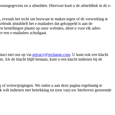
soonsgegevens en u afmelden. Hiervoor kunt u de afmeldlink in de e-
en, evenals het recht om bezwaar te maken tegen of de verwerking te
Gebruik alstublieft het e-mailadres dat gekoppeld is aan de
 bestellingen plaatst op onze websites, dient u voor elk adres
r een e-mailadres schuilgaat.
ntact met ons op via
privacy@recharge.com
. U kunt ook een klacht
ls de klacht blijft bestaan, kunt u een klacht indienen bij de
ng of wetswijzigingen. We raden u aan deze pagina regelmatig te
oek wilt indienen met betrekking tot (een van) uw hierboven genoemde