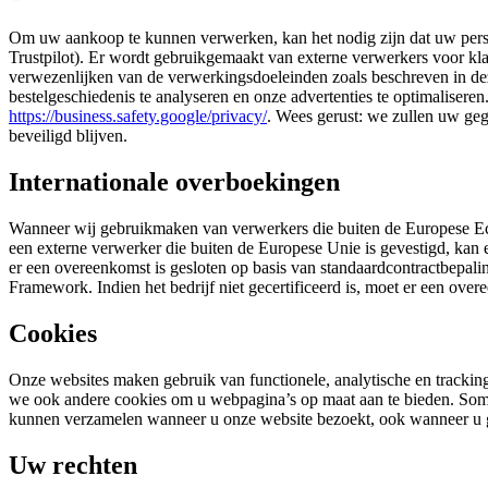
Om uw aankoop te kunnen verwerken, kan het nodig zijn dat uw perso
Trustpilot). Er wordt gebruikgemaakt van externe verwerkers voor klan
verwezenlijken van de verwerkingsdoeleinden zoals beschreven in d
bestelgeschiedenis te analyseren en onze advertenties te optimaliser
https://business.safety.google/privacy/
. Wees gerust: we zullen uw geg
beveiligd blijven.
Internationale overboekingen
Wanneer wij gebruikmaken van verwerkers die buiten de Europese Ec
een externe verwerker die buiten de Europese Unie is gevestigd, kan
er een overeenkomst is gesloten op basis van standaardcontractbepalin
Framework. Indien het bedrijf niet gecertificeerd is, moet er een o
Cookies
Onze websites maken gebruik van functionele, analytische en tracki
we ook andere cookies om u webpagina’s op maat aan te bieden. Somm
kunnen verzamelen wanneer u onze website bezoekt, ook wanneer u g
Uw rechten