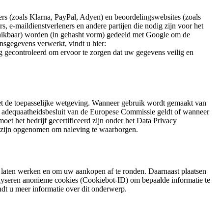
s (zoals Klarna, PayPal, Adyen) en beoordelingswebsites (zoals
, e-maildienstverleners en andere partijen die nodig zijn voor het
hikbaar) worden (in gehasht vorm) gedeeld met Google om de
nsgegevens verwerkt, vindt u hier:
ig gecontroleerd om ervoor te zorgen dat uw gegevens veilig en
t de toepasselijke wetgeving. Wanneer gebruik wordt gemaakt van
et adequaatheidsbesluit van de Europese Commissie geldt of wanneer
et het bedrijf gecertificeerd zijn onder het Data Privacy
s) zijn opgenomen om naleving te waarborgen.
 laten werken en om uw aankopen af te ronden. Daarnaast plaatsen
lyseren anonieme cookies (Cookiebot-ID) om bepaalde informatie te
dt u meer informatie over dit onderwerp.