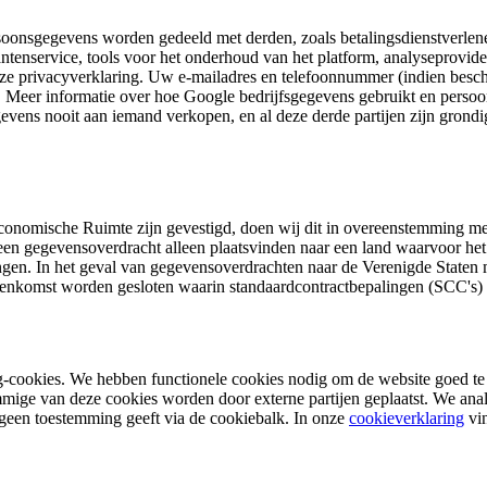
onsgegevens worden gedeeld met derden, zoals betalingsdienstverlener
tenservice, tools voor het onderhoud van het platform, analyseproviders
eze privacyverklaring. Uw e-mailadres en telefoonnummer (indien besc
en. Meer informatie over hoe Google bedrijfsgegevens gebruikt en persoo
evens nooit aan iemand verkopen, en al deze derde partijen zijn grond
onomische Ruimte zijn gevestigd, doen wij dit in overeenstemming me
 een gegevensoverdracht alleen plaatsvinden naar een land waarvoor h
gen. In het geval van gegevensoverdrachten naar de Verenigde Staten mo
vereenkomst worden gesloten waarin standaardcontractbepalingen (SCC'
ng-cookies. We hebben functionele cookies nodig om de website goed te
ige van deze cookies worden door externe partijen geplaatst. We ana
een toestemming geeft via de cookiebalk. In onze
cookieverklaring
vin