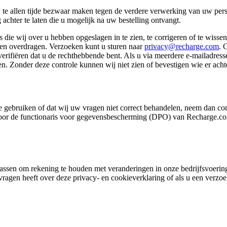
 u te allen tijde bezwaar maken tegen de verdere verwerking van uw per
achter te laten die u mogelijk na uw bestelling ontvangt.
 die wij over u hebben opgeslagen in te zien, te corrigeren of te wiss
ten overdragen. Verzoeken kunt u sturen naar
privacy@recharge.com
. 
ifiëren dat u de rechthebbende bent. Als u via meerdere e-mailadressen
n. Zonder deze controle kunnen wij niet zien of bevestigen wie er achte
 gebruiken of dat wij uw vragen niet correct behandelen, neem dan co
r de functionaris voor gegevensbescherming (DPO) van Recharge.com. A
anpassen om rekening te houden met veranderingen in onze bedrijfsvoeri
 vragen heeft over deze privacy- en cookieverklaring of als u een verz