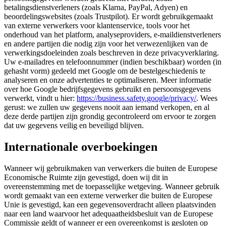
betalingsdienstverleners (zoals Klarna, PayPal, Adyen) en
beoordelingswebsites (zoals Trustpilot). Er wordt gebruikgemaakt
van externe verwerkers voor klantenservice, tools voor het
onderhoud van het platform, analyseproviders, e-maildienstverleners
en andere partijen die nodig zijn voor het verwezenlijken van de
verwerkingsdoeleinden zoals beschreven in deze privacyverklaring.
Uw e-mailadres en telefoonnummer (indien beschikbaar) worden (in
gehasht vorm) gedeeld met Google om de bestelgeschiedenis te
analyseren en onze advertenties te optimaliseren. Meer informatie
over hoe Google bedrijfsgegevens gebruikt en persoonsgegevens
verwerkt, vindt u hier:
https://business.safety.google/privacy/
. Wees
gerust: we zullen uw gegevens nooit aan iemand verkopen, en al
deze derde partijen zijn grondig gecontroleerd om ervoor te zorgen
dat uw gegevens veilig en beveiligd blijven.
Internationale overboekingen
Wanneer wij gebruikmaken van verwerkers die buiten de Europese
Economische Ruimte zijn gevestigd, doen wij dit in
overeenstemming met de toepasselijke wetgeving. Wanneer gebruik
wordt gemaakt van een externe verwerker die buiten de Europese
Unie is gevestigd, kan een gegevensoverdracht alleen plaatsvinden
naar een land waarvoor het adequaatheidsbesluit van de Europese
Commissie geldt of wanneer er een overeenkomst is gesloten op