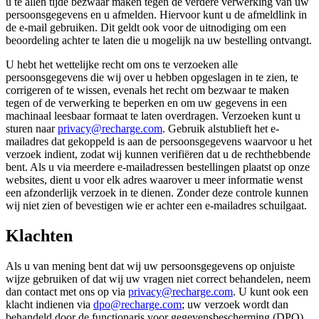
u te allen tijde bezwaar maken tegen de verdere verwerking van uw
persoonsgegevens en u afmelden. Hiervoor kunt u de afmeldlink in
de e-mail gebruiken. Dit geldt ook voor de uitnodiging om een
beoordeling achter te laten die u mogelijk na uw bestelling ontvangt.
U hebt het wettelijke recht om ons te verzoeken alle
persoonsgegevens die wij over u hebben opgeslagen in te zien, te
corrigeren of te wissen, evenals het recht om bezwaar te maken
tegen of de verwerking te beperken en om uw gegevens in een
machinaal leesbaar formaat te laten overdragen. Verzoeken kunt u
sturen naar
privacy@recharge.com
. Gebruik alstublieft het e-
mailadres dat gekoppeld is aan de persoonsgegevens waarvoor u het
verzoek indient, zodat wij kunnen verifiëren dat u de rechthebbende
bent. Als u via meerdere e-mailadressen bestellingen plaatst op onze
websites, dient u voor elk adres waarover u meer informatie wenst
een afzonderlijk verzoek in te dienen. Zonder deze controle kunnen
wij niet zien of bevestigen wie er achter een e-mailadres schuilgaat.
Klachten
Als u van mening bent dat wij uw persoonsgegevens op onjuiste
wijze gebruiken of dat wij uw vragen niet correct behandelen, neem
dan contact met ons op via
privacy@recharge.com
. U kunt ook een
klacht indienen via
dpo@recharge.com
; uw verzoek wordt dan
behandeld door de functionaris voor gegevensbescherming (DPO)