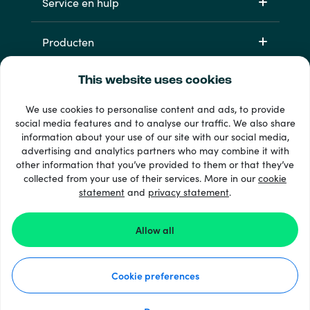
Service en hulp
Producten
This website uses cookies
We use cookies to personalise content and ads, to provide
social media features and to analyse our traffic. We also share
information about your use of our site with our social media,
advertising and analytics partners who may combine it with
other information that you’ve provided to them or that they’ve
33 + betaalmethoden
collected from your use of their services. More in our
cookie
Toon alles
statement
and
privacy statement
.
Allow all
© 2026 Recharge.com
Cookie preferences
Hoe het werkt
Privacyverklaring
Cookieverklaring