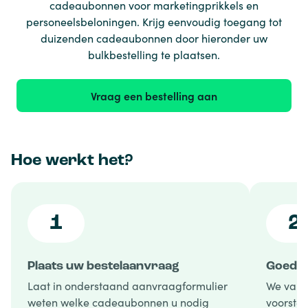
cadeaubonnen voor marketingprikkels en
personeelsbeloningen. Krijg eenvoudig toegang tot
duizenden cadeaubonnen door hieronder uw
bulkbestelling te plaatsen.
Vraag een bestelling aan
Hoe werkt het?
1
2
Plaats uw bestelaanvraag
Goedke
Laat in onderstaand aanvraagformulier
We vali
weten welke cadeaubonnen u nodig
voorstel