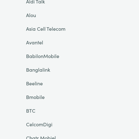
Aldi Talk
Alou
Asia Cell Telecom
Avantel
BabilonMobile
Banglalink
Beeline
Bmobile
BTC
CelcomDigi
Chatr Mobiel