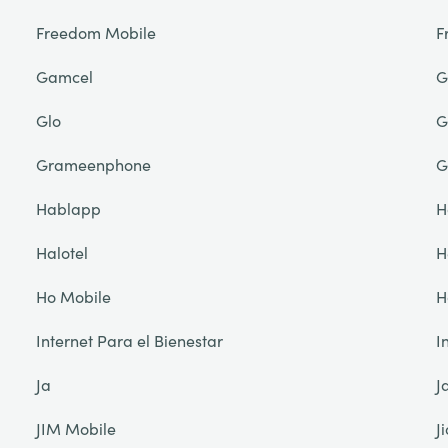
Freedom Mobile
F
Gamcel
G
Glo
G
Grameenphone
G
Hablapp
H
Halotel
H
Ho Mobile
H
Internet Para el Bienestar
I
Ja
J
JIM Mobile
Ji