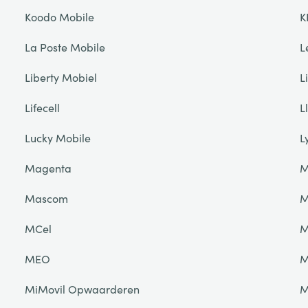
Koodo Mobile
K
La Poste Mobile
L
Liberty Mobiel
L
Lifecell
L
Lucky Mobile
L
Magenta
M
Mascom
M
MCel
M
MEO
M
MiMovil Opwaarderen
M