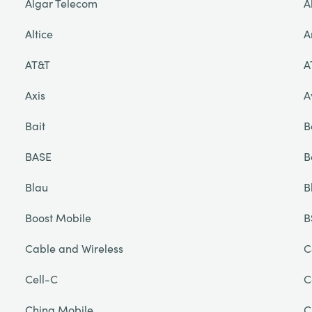
Algar Telecom
A
Altice
A
AT&T
A
Axis
A
Bait
B
BASE
B
Blau
B
Boost Mobile
B
Cable and Wireless
C
Cell-C
C
China Mobile
C