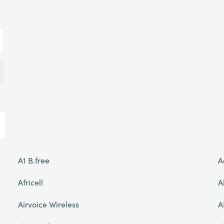
A1 B.free
A
Africell
A
Airvoice Wireless
A