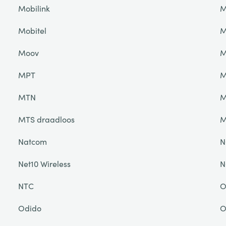
Mobilink
M
Mobitel
M
Moov
M
MPT
M
MTN
M
MTS draadloos
M
Natcom
N
Net10 Wireless
N
NTC
O
Odido
O