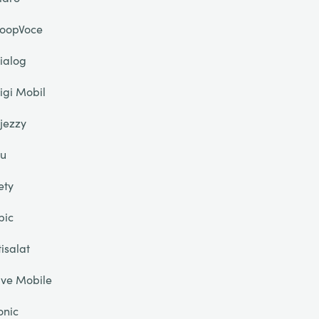
oopVoce
ialog
igi Mobil
jezzy
u
ety
pic
tisalat
ive Mobile
onic