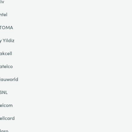
liv
ntel
TOMA
y Yildiz
akcell
atelco
lauworld
SNL
elcom
ellcard
laro