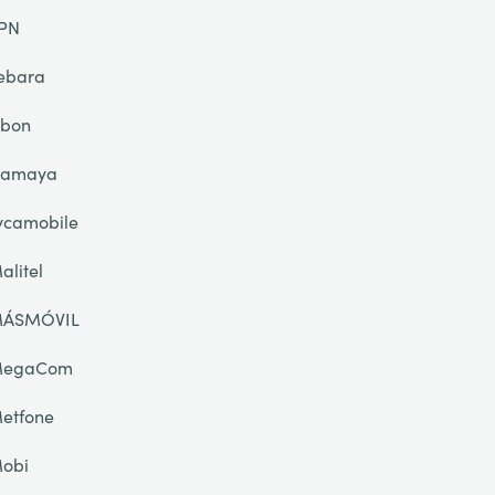
PN
ebara
ibon
lamaya
ycamobile
alitel
ÁSMÓVIL
egaCom
etfone
obi