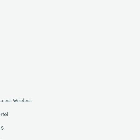
ccess Wireless
irtel
IS