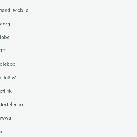
riendi Mobile
eorg
lobe
TT
alebop
elloSIM
otlink
ntertelecom
awwal
o