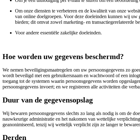
Om je een uitnodiging per e-mail te sturen om een beoordeling o
Om onze diensten te verbeteren en de kwaliteit van onze websit
van online doelgroepen. Voor deze doeleinden kunnen wij uw ge
bieden; dit omvat zowel marketing- en transactiegerelateerde ber
Voor andere essentiële zakelijke doeleinden.
Hoe worden uw gegevens beschermd?
We nemen beveiligingsmaatregelen om uw persoonsgegevens zo goed m
wordt beveiligd met een gebruikersnaam en wachtwoord of een inlogto
toegang tot de systemen waarin persoonsgegevens worden opgeslagen 
persoonsgegevens invoert; en we registreren alle activiteiten die ve
Duur van de gegevensopslag
Wij bewaren persoonsgegevens slechts zo lang als nodig is om de doe
nauwkeurige administratie en het nakomen van wettelijke verplichtinge
geanonimiseerd, tenzij wij wettelijk verplicht zijn ze langer te beware
Derden