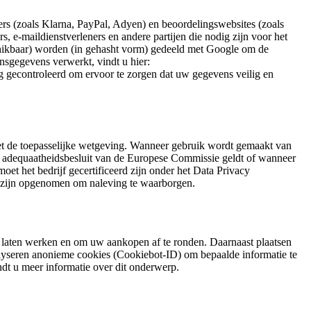
s (zoals Klarna, PayPal, Adyen) en beoordelingswebsites (zoals
, e-maildienstverleners en andere partijen die nodig zijn voor het
hikbaar) worden (in gehasht vorm) gedeeld met Google om de
nsgegevens verwerkt, vindt u hier:
ig gecontroleerd om ervoor te zorgen dat uw gegevens veilig en
t de toepasselijke wetgeving. Wanneer gebruik wordt gemaakt van
et adequaatheidsbesluit van de Europese Commissie geldt of wanneer
et het bedrijf gecertificeerd zijn onder het Data Privacy
s) zijn opgenomen om naleving te waarborgen.
 laten werken en om uw aankopen af te ronden. Daarnaast plaatsen
lyseren anonieme cookies (Cookiebot-ID) om bepaalde informatie te
dt u meer informatie over dit onderwerp.