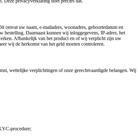
. Deze privacyverklaring doet precies dat.
 Dit omvat uw naam, e-mailadres, woonadres, geboortedatum en
bestelling. Daarnaast kunnen wij inloggegevens, IP-adres, het
rken. Afhankelijk van het product en of wij verplicht zijn uw
neer wij de herkomst van het geld moeten controleren.
t, wettelijke verplichtingen of onze gerechtvaardigde belangen. Wij
e KYC-procedure;