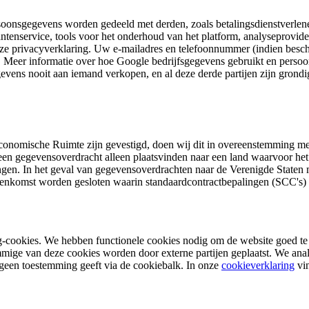
onsgegevens worden gedeeld met derden, zoals betalingsdienstverlener
tenservice, tools voor het onderhoud van het platform, analyseproviders
eze privacyverklaring. Uw e-mailadres en telefoonnummer (indien besc
en. Meer informatie over hoe Google bedrijfsgegevens gebruikt en persoo
evens nooit aan iemand verkopen, en al deze derde partijen zijn grond
onomische Ruimte zijn gevestigd, doen wij dit in overeenstemming me
 een gegevensoverdracht alleen plaatsvinden naar een land waarvoor h
gen. In het geval van gegevensoverdrachten naar de Verenigde Staten mo
vereenkomst worden gesloten waarin standaardcontractbepalingen (SCC'
ng-cookies. We hebben functionele cookies nodig om de website goed te
ige van deze cookies worden door externe partijen geplaatst. We ana
een toestemming geeft via de cookiebalk. In onze
cookieverklaring
vin