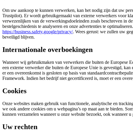
Om uw aankoop te kunnen verwerken, kan het nodig zijn dat uw perso
Trustpilot). Er wordt gebruikgemaakt van externe verwerkers voor klan
verwezenlijken van de verwerkingsdoeleinden zoals beschreven in d
bestelgeschiedenis te analyseren en onze advertenties te optimaliser
https://business.safety.google/privacy/
. Wees gerust: we zullen uw geg
beveiligd blijven.
Internationale overboekingen
Wanneer wij gebruikmaken van verwerkers die buiten de Europese Ec
een externe verwerker die buiten de Europese Unie is gevestigd, kan
er een overeenkomst is gesloten op basis van standaardcontractbepalin
Framework. Indien het bedrijf niet gecertificeerd is, moet er een o
Cookies
Onze websites maken gebruik van functionele, analytische en tracki
we ook andere cookies om u webpagina’s op maat aan te bieden. Somm
kunnen verzamelen wanneer u onze website bezoekt, ook wanneer u g
Uw rechten