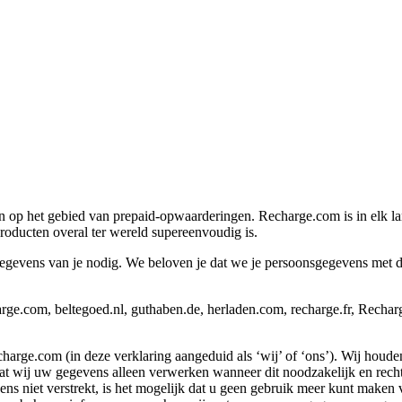
n op het gebied van prepaid-opwaarderingen. Recharge.com is in elk la
oducten overal ter wereld supereenvoudig is.
vens van je nodig. We beloven je dat we je persoonsgegevens met de g
ge.com, beltegoed.nl, guthaben.de, herladen.com, recharge.fr, Recha
rge.com (in deze verklaring aangeduid als ‘wij’ of ‘ons’). Wij houde
ij uw gegevens alleen verwerken wanneer dit noodzakelijk en rechtmat
 niet verstrekt, is het mogelijk dat u geen gebruik meer kunt maken va