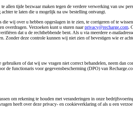
 u te allen tijde bezwaar maken tegen de verdere verwerking van uw per
achter te laten die u mogelijk na uw bestelling ontvangt.
 die wij over u hebben opgeslagen in te zien, te corrigeren of te wiss
ten overdragen. Verzoeken kunt u sturen naar
privacy@recharge.com
. 
ifiëren dat u de rechthebbende bent. Als u via meerdere e-mailadressen
n. Zonder deze controle kunnen wij niet zien of bevestigen wie er achte
 gebruiken of dat wij uw vragen niet correct behandelen, neem dan co
r de functionaris voor gegevensbescherming (DPO) van Recharge.com. A
anpassen om rekening te houden met veranderingen in onze bedrijfsvoeri
 vragen heeft over deze privacy- en cookieverklaring of als u een verz