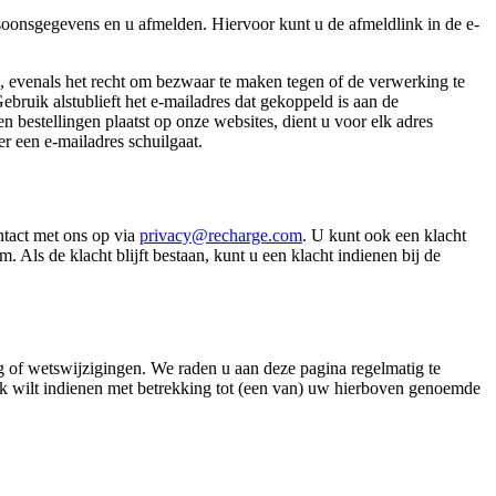
soonsgegevens en u afmelden. Hiervoor kunt u de afmeldlink in de e-
en, evenals het recht om bezwaar te maken tegen of de verwerking te
Gebruik alstublieft het e-mailadres dat gekoppeld is aan de
 bestellingen plaatst op onze websites, dient u voor elk adres
r een e-mailadres schuilgaat.
ntact met ons op via
privacy@recharge.com
. U kunt ook een klacht
ls de klacht blijft bestaan, kunt u een klacht indienen bij de
ng of wetswijzigingen. We raden u aan deze pagina regelmatig te
oek wilt indienen met betrekking tot (een van) uw hierboven genoemde