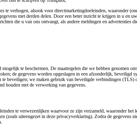
ver ons te schrijven op Trustpilot;
es te verhogen, alsook voor directmarketingdoeleinden, waaronder (ond
gevens met derden delen. Door een beter inzicht te krijgen in u en uw
ichten die u van ons ontvangt, als andere meldingen en advertenties die
ogelijk te beschermen. De maatregelen die we hebben genomen omvatte
ken; de gegevens worden opgeslagen in een afzonderlijk, beveiligd sy
te beveiligen; we maken gebruik van beveiligde verbindingen (TLS) di
rband houden met de verwerking van gegevens.
leinden te verwezenlijken waarvoor ze zijn verzameld, waaronder het l
n (zoals uiteengezet in deze privacyverklaring). Zodra de gegevens nie
n.