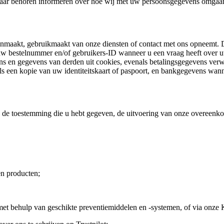
u naar behoren informeren over hoe wij met uw persoonsgegevens omgaan
anmaakt, gebruikmaakt van onze diensten of contact met ons opneemt.
 bestelnummer en/of gebruikers-ID wanneer u een vraag heeft over uw 
s en gegevens van derden uit cookies, evenals betalingsgegevens verwe
oals een kopie van uw identiteitskaart of paspoort, en bankgegevens wan
de toestemming die u hebt gegeven, de uitvoering van onze overeenkoms
en producten;
 met behulp van geschikte preventiemiddelen en -systemen, of via onz