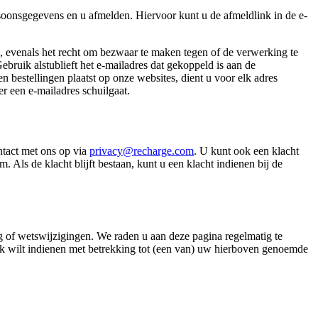
soonsgegevens en u afmelden. Hiervoor kunt u de afmeldlink in de e-
en, evenals het recht om bezwaar te maken tegen of de verwerking te
Gebruik alstublieft het e-mailadres dat gekoppeld is aan de
 bestellingen plaatst op onze websites, dient u voor elk adres
r een e-mailadres schuilgaat.
ntact met ons op via
privacy@recharge.com
. U kunt ook een klacht
ls de klacht blijft bestaan, kunt u een klacht indienen bij de
ng of wetswijzigingen. We raden u aan deze pagina regelmatig te
oek wilt indienen met betrekking tot (een van) uw hierboven genoemde