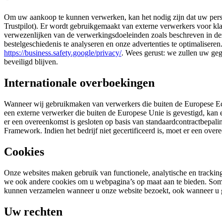
Om uw aankoop te kunnen verwerken, kan het nodig zijn dat uw perso
Trustpilot). Er wordt gebruikgemaakt van externe verwerkers voor klan
verwezenlijken van de verwerkingsdoeleinden zoals beschreven in d
bestelgeschiedenis te analyseren en onze advertenties te optimaliser
https://business.safety.google/privacy/
. Wees gerust: we zullen uw geg
beveiligd blijven.
Internationale overboekingen
Wanneer wij gebruikmaken van verwerkers die buiten de Europese Ec
een externe verwerker die buiten de Europese Unie is gevestigd, kan
er een overeenkomst is gesloten op basis van standaardcontractbepalin
Framework. Indien het bedrijf niet gecertificeerd is, moet er een o
Cookies
Onze websites maken gebruik van functionele, analytische en tracki
we ook andere cookies om u webpagina’s op maat aan te bieden. Somm
kunnen verzamelen wanneer u onze website bezoekt, ook wanneer u g
Uw rechten