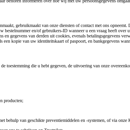
u naar behoren informeren over hoe wij met uw persoonsgegevens omgaan
anmaakt, gebruikmaakt van onze diensten of contact met ons opneemt.
 bestelnummer en/of gebruikers-ID wanneer u een vraag heeft over uw 
s en gegevens van derden uit cookies, evenals betalingsgegevens verwe
oals een kopie van uw identiteitskaart of paspoort, en bankgegevens wan
de toestemming die u hebt gegeven, de uitvoering van onze overeenkoms
en producten;
 met behulp van geschikte preventiemiddelen en -systemen, of via onz