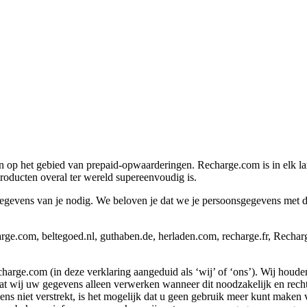
n op het gebied van prepaid-opwaarderingen. Recharge.com is in elk la
oducten overal ter wereld supereenvoudig is.
vens van je nodig. We beloven je dat we je persoonsgegevens met de g
ge.com, beltegoed.nl, guthaben.de, herladen.com, recharge.fr, Recha
rge.com (in deze verklaring aangeduid als ‘wij’ of ‘ons’). Wij houde
ij uw gegevens alleen verwerken wanneer dit noodzakelijk en rechtmat
 niet verstrekt, is het mogelijk dat u geen gebruik meer kunt maken va