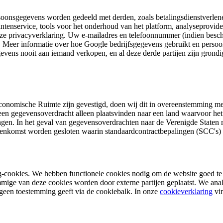
onsgegevens worden gedeeld met derden, zoals betalingsdienstverlener
tenservice, tools voor het onderhoud van het platform, analyseproviders
eze privacyverklaring. Uw e-mailadres en telefoonnummer (indien besc
en. Meer informatie over hoe Google bedrijfsgegevens gebruikt en persoo
evens nooit aan iemand verkopen, en al deze derde partijen zijn grond
onomische Ruimte zijn gevestigd, doen wij dit in overeenstemming me
 een gegevensoverdracht alleen plaatsvinden naar een land waarvoor h
gen. In het geval van gegevensoverdrachten naar de Verenigde Staten mo
vereenkomst worden gesloten waarin standaardcontractbepalingen (SCC'
ng-cookies. We hebben functionele cookies nodig om de website goed te
ige van deze cookies worden door externe partijen geplaatst. We ana
een toestemming geeft via de cookiebalk. In onze
cookieverklaring
vin