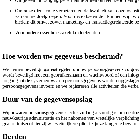
Om je een uitnodiging per e-mail te sturen om een beoordeling o
Om onze diensten te verbeteren en de kwaliteit van onze websit
van online doelgroepen. Voor deze doeleinden kunnen wij uw ge
bieden; dit omvat zowel marketing- en transactiegerelateerde ber
Voor andere essentiële zakelijke doeleinden.
Hoe worden uw gegevens beschermd?
We nemen beveiligingsmaatregelen om uw persoonsgegevens zo goed m
wordt beveiligd met een gebruikersnaam en wachtwoord of een inlogto
toegang tot de systemen waarin persoonsgegevens worden opgeslagen 
persoonsgegevens invoert; en we registreren alle activiteiten die ve
Duur van de gegevensopslag
Wij bewaren persoonsgegevens slechts zo lang als nodig is om de doe
nauwkeurige administratie en het nakomen van wettelijke verplichtinge
geanonimiseerd, tenzij wij wettelijk verplicht zijn ze langer te beware
Derden