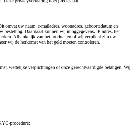
. Deze privacyverklaring doet precies dat.
 Dit omvat uw naam, e-mailadres, woonadres, geboortedatum en
bestelling. Daarnaast kunnen wij inloggegevens, IP-adres, het
rken. Afhankelijk van het product en of wij verplicht zijn uw
neer wij de herkomst van het geld moeten controleren.
t, wettelijke verplichtingen of onze gerechtvaardigde belangen. Wij
e KYC-procedure;