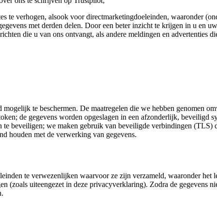
ver ons te schrijven op Trustpilot;
es te verhogen, alsook voor directmarketingdoeleinden, waaronder (ond
gevens met derden delen. Door een beter inzicht te krijgen in u en uw
ichten die u van ons ontvangt, als andere meldingen en advertenties die
ogelijk te beschermen. De maatregelen die we hebben genomen omvatte
ken; de gegevens worden opgeslagen in een afzonderlijk, beveiligd sy
te beveiligen; we maken gebruik van beveiligde verbindingen (TLS) di
rband houden met de verwerking van gegevens.
leinden te verwezenlijken waarvoor ze zijn verzameld, waaronder het l
n (zoals uiteengezet in deze privacyverklaring). Zodra de gegevens nie
n.