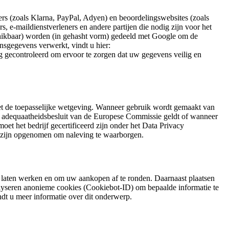
s (zoals Klarna, PayPal, Adyen) en beoordelingswebsites (zoals
, e-maildienstverleners en andere partijen die nodig zijn voor het
hikbaar) worden (in gehasht vorm) gedeeld met Google om de
nsgegevens verwerkt, vindt u hier:
ig gecontroleerd om ervoor te zorgen dat uw gegevens veilig en
t de toepasselijke wetgeving. Wanneer gebruik wordt gemaakt van
et adequaatheidsbesluit van de Europese Commissie geldt of wanneer
et het bedrijf gecertificeerd zijn onder het Data Privacy
s) zijn opgenomen om naleving te waarborgen.
 laten werken en om uw aankopen af te ronden. Daarnaast plaatsen
lyseren anonieme cookies (Cookiebot-ID) om bepaalde informatie te
dt u meer informatie over dit onderwerp.