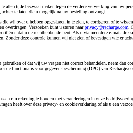
 u te allen tijde bezwaar maken tegen de verdere verwerking van uw per
achter te laten die u mogelijk na uw bestelling ontvangt.
 die wij over u hebben opgeslagen in te zien, te corrigeren of te wiss
ten overdragen. Verzoeken kunt u sturen naar
privacy@recharge.com
. 
ifiëren dat u de rechthebbende bent. Als u via meerdere e-mailadressen
n. Zonder deze controle kunnen wij niet zien of bevestigen wie er achte
 gebruiken of dat wij uw vragen niet correct behandelen, neem dan co
r de functionaris voor gegevensbescherming (DPO) van Recharge.com. A
anpassen om rekening te houden met veranderingen in onze bedrijfsvoeri
 vragen heeft over deze privacy- en cookieverklaring of als u een verz