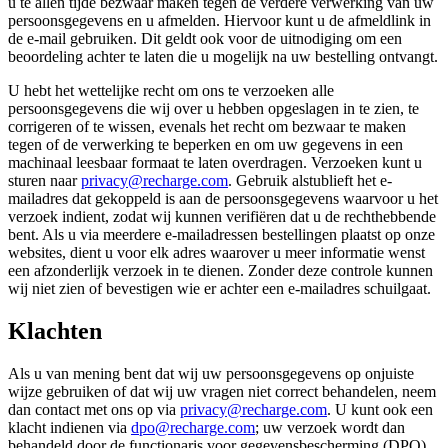
u te allen tijde bezwaar maken tegen de verdere verwerking van uw
persoonsgegevens en u afmelden. Hiervoor kunt u de afmeldlink in
de e-mail gebruiken. Dit geldt ook voor de uitnodiging om een
beoordeling achter te laten die u mogelijk na uw bestelling ontvangt.
U hebt het wettelijke recht om ons te verzoeken alle
persoonsgegevens die wij over u hebben opgeslagen in te zien, te
corrigeren of te wissen, evenals het recht om bezwaar te maken
tegen of de verwerking te beperken en om uw gegevens in een
machinaal leesbaar formaat te laten overdragen. Verzoeken kunt u
sturen naar
privacy@recharge.com
. Gebruik alstublieft het e-
mailadres dat gekoppeld is aan de persoonsgegevens waarvoor u het
verzoek indient, zodat wij kunnen verifiëren dat u de rechthebbende
bent. Als u via meerdere e-mailadressen bestellingen plaatst op onze
websites, dient u voor elk adres waarover u meer informatie wenst
een afzonderlijk verzoek in te dienen. Zonder deze controle kunnen
wij niet zien of bevestigen wie er achter een e-mailadres schuilgaat.
Klachten
Als u van mening bent dat wij uw persoonsgegevens op onjuiste
wijze gebruiken of dat wij uw vragen niet correct behandelen, neem
dan contact met ons op via
privacy@recharge.com
. U kunt ook een
klacht indienen via
dpo@recharge.com
; uw verzoek wordt dan
behandeld door de functionaris voor gegevensbescherming (DPO)