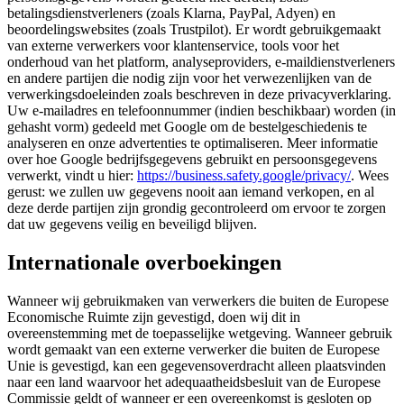
betalingsdienstverleners (zoals Klarna, PayPal, Adyen) en
beoordelingswebsites (zoals Trustpilot). Er wordt gebruikgemaakt
van externe verwerkers voor klantenservice, tools voor het
onderhoud van het platform, analyseproviders, e-maildienstverleners
en andere partijen die nodig zijn voor het verwezenlijken van de
verwerkingsdoeleinden zoals beschreven in deze privacyverklaring.
Uw e-mailadres en telefoonnummer (indien beschikbaar) worden (in
gehasht vorm) gedeeld met Google om de bestelgeschiedenis te
analyseren en onze advertenties te optimaliseren. Meer informatie
over hoe Google bedrijfsgegevens gebruikt en persoonsgegevens
verwerkt, vindt u hier:
https://business.safety.google/privacy/
. Wees
gerust: we zullen uw gegevens nooit aan iemand verkopen, en al
deze derde partijen zijn grondig gecontroleerd om ervoor te zorgen
dat uw gegevens veilig en beveiligd blijven.
Internationale overboekingen
Wanneer wij gebruikmaken van verwerkers die buiten de Europese
Economische Ruimte zijn gevestigd, doen wij dit in
overeenstemming met de toepasselijke wetgeving. Wanneer gebruik
wordt gemaakt van een externe verwerker die buiten de Europese
Unie is gevestigd, kan een gegevensoverdracht alleen plaatsvinden
naar een land waarvoor het adequaatheidsbesluit van de Europese
Commissie geldt of wanneer er een overeenkomst is gesloten op