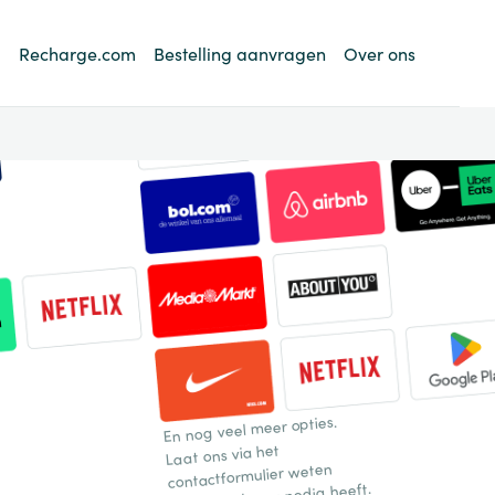
Recharge.com
Bestelling aanvragen
Over ons
En nog veel meer opties.
Laat ons via het
contactformulier weten