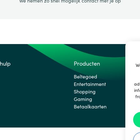
We nemen zo snel mogelijk contact met je op
 hulp
Producten
We
Beltegoed
Entertainment
ad
inf
Shopping
fr
Gaming
Betaalkaarten