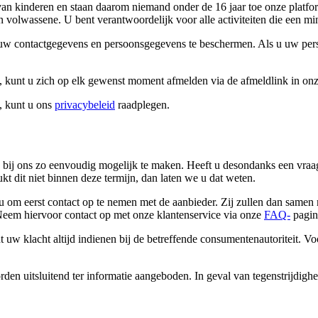
 kinderen en staan ​​daarom niemand onder de 16 jaar toe onze platfo
n volwassene. U bent verantwoordelijk voor alle activiteiten die een min
w contactgegevens en persoonsgegevens te beschermen. Als u uw perso
, kunt u zich op elk gewenst moment afmelden via de afmeldlink in on
, kunt u ons
privacybeleid
raadplegen.
bij ons zo eenvoudig mogelijk te maken. Heeft u desondanks een vraag
 dit niet binnen deze termijn, dan laten we u dat weten.
 om eerst contact op te nemen met de aanbieder. Zij zullen dan samen m
 Neem hiervoor contact op met onze klantenservice via onze
FAQ-
pagin
uw klacht altijd indienen bij de betreffende consumentenautoriteit. Vo
den uitsluitend ter informatie aangeboden. In geval van tegenstrijdighei