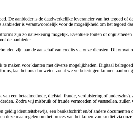
oed. De aanbieder is de daadwerkelijke leverancier van het tegoed of d
e aanbieder is verantwoordelijk voor de mogelijkheid om het tegoed da
tforms zijn zo nauwkeurig mogelijk. Eventuele fouten of onjuistheden 
n/of de aanbieder.
rbonden zijn aan de aanschaf van credits via onze diensten. Dit omvat 
ijk te maken voor klanten met diverse mogelijkheden. Digitaal beltegoed
tforms, laat het ons dan weten zodat we verbeteringen kunnen aanbren
ik van een betaalmethode, diefstal, fraude, verduistering of anderszins
erden. Zodra wij misbruik of fraude vermoeden of vaststellen, zullen w
geldig identiteitsbewijs, een bankafschrift en/of andere documenten o
nemen deze maatregelen om het proces van het kopen van krediet via onze 