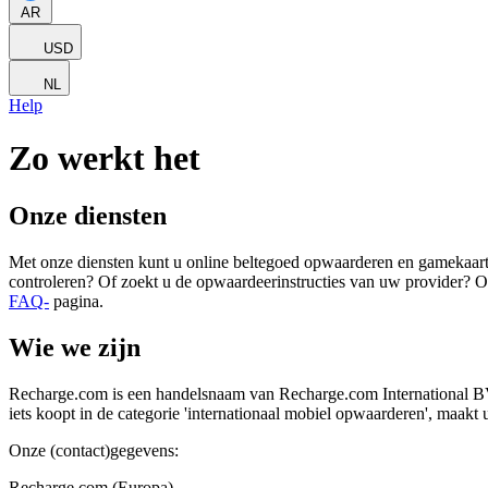
AR
USD
NL
Help
Zo werkt het
Onze diensten
Met onze diensten kunt u online beltegoed opwaarderen en gamekaarten
controleren? Of zoekt u de opwaardeerinstructies van uw provider? O
FAQ-
pagina.
Wie we zijn
Recharge.com is een handelsnaam van Recharge.com International BV 
iets koopt in de categorie 'internationaal mobiel opwaarderen', maa
Onze (contact)gegevens:
Recharge.com (Europa)