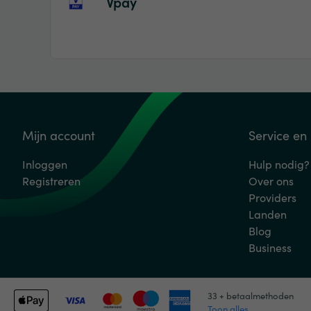
Vpay
Mijn account
Service en
Inloggen
Hulp nodig?
Registreren
Over ons
Providers
Landen
Blog
Business
33 + betaalmethoden
Toon alles