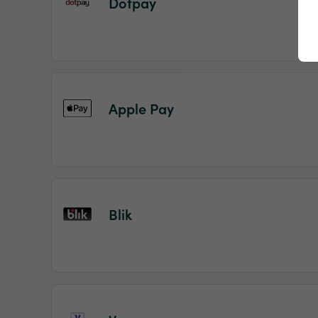
Dotpay
Apple Pay
Blik