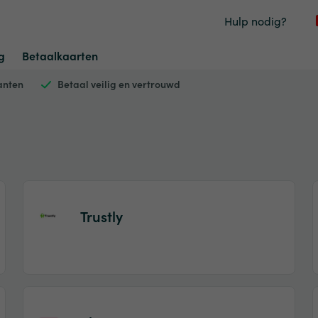
Hulp nodig?
g
Betaalkaarten
anten
Betaal veilig en vertrouwd
Trustly
Item
1
of
2