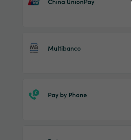
China UnionPay
Multibanco
Pay by Phone