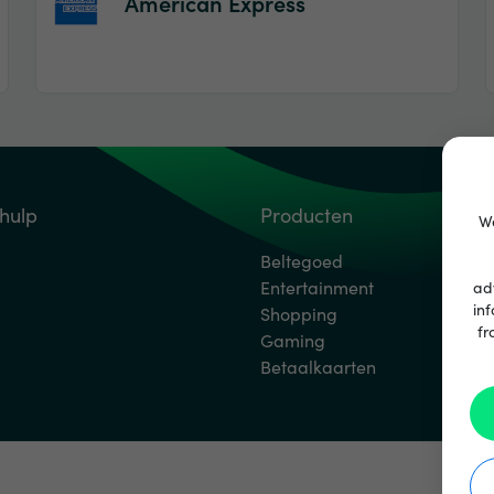
American Express
 hulp
Producten
We
Beltegoed
Entertainment
ad
inf
Shopping
fr
Gaming
Betaalkaarten