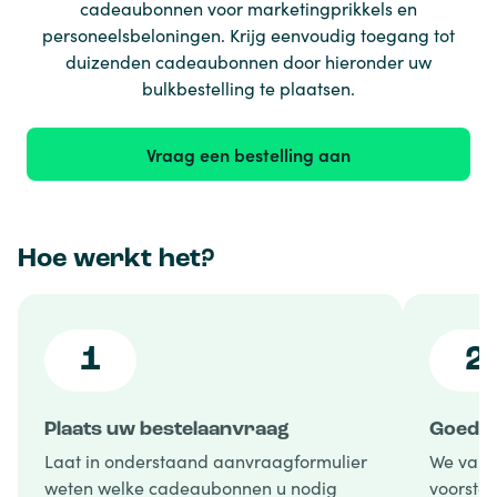
cadeaubonnen voor marketingprikkels en
personeelsbeloningen. Krijg eenvoudig toegang tot
duizenden cadeaubonnen door hieronder uw
bulkbestelling te plaatsen.
Vraag een bestelling aan
Hoe werkt het?
1
2
Plaats uw bestelaanvraag
Goedke
Laat in onderstaand aanvraagformulier
We vali
weten welke cadeaubonnen u nodig
voorstel