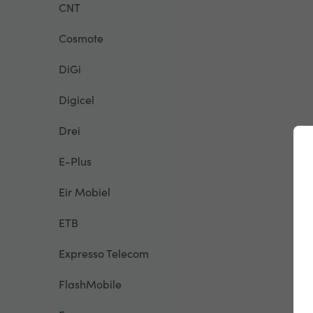
CNT
Cosmote
DiGi
Digicel
Drei
E-Plus
Eir Mobiel
ETB
Expresso Telecom
FlashMobile