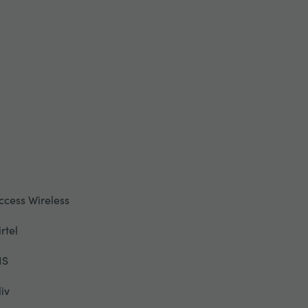
ccess Wireless
irtel
IS
liv