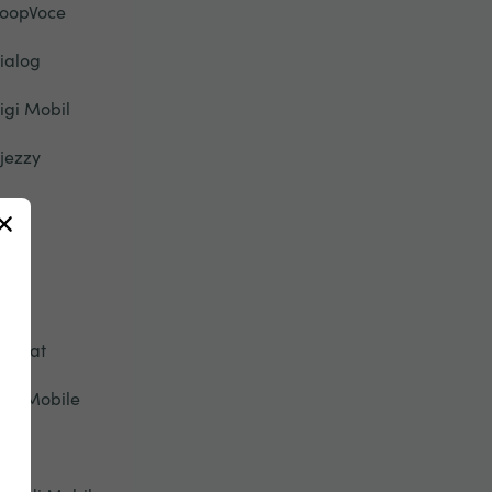
oopVoce
ialog
igi Mobil
jezzy
u
ety
pic
tisalat
ive Mobile
onic