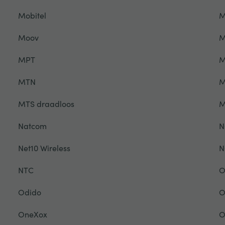
Mobitel
M
Moov
M
MPT
M
MTN
M
MTS draadloos
M
Natcom
N
Net10 Wireless
N
NTC
O
Odido
O
OneXox
O