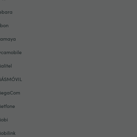
ebara
ibon
lamaya
ycamobile
alitel
ÁSMÓVIL
egaCom
etfone
obi
obilink