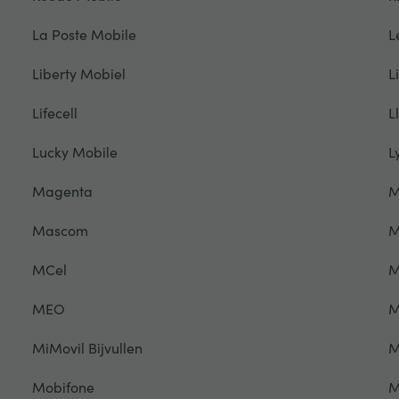
La Poste Mobile
L
Liberty Mobiel
L
Lifecell
L
Lucky Mobile
L
Magenta
M
Mascom
M
MCel
M
MEO
M
MiMovil Bijvullen
M
Mobifone
M