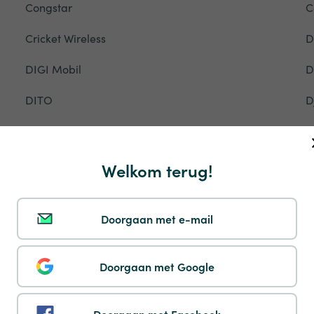
Congstar
C
Cricket Wireless
D
DIGI Mobil
D
DITO
D
DTAC
D
EE
E
Welkom terug!
Entel
E
Doorgaan met e-mail
Ethiotelecom
E
Fastweb
F
Doorgaan met Google
Flow
F