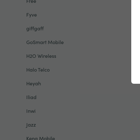
Free
Fyve
giffgaff
GoSmart Mobile
H2O Wireless
Halo Telco
Heyah
Iliad
Inwi
Jazz
Kena Mobile