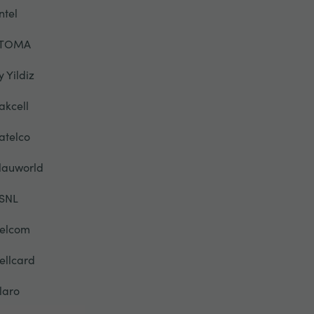
ntel
TOMA
y Yildiz
akcell
atelco
lauworld
SNL
elcom
ellcard
laro