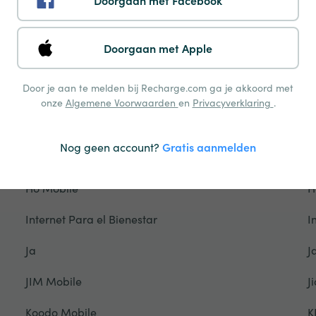
Doorgaan met Facebook
Freedom Mobile
F
Gamcel
G
Doorgaan met Apple
Glo
G
Door je aan te melden bij Recharge.com ga je akkoord met
Grameenphone
G
onze
Algemene Voorwaarden
en
Privacyverklaring
.
Hablapp
H
Nog geen account?
Gratis aanmelden
Halotel
H
Ho Mobile
H
Internet Para el Bienestar
I
Ja
J
JIM Mobile
Ji
Koodo Mobile
K