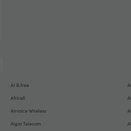
A1 B.free
A
Africell
A
Airvoice Wireless
A
Algar Telecom
A