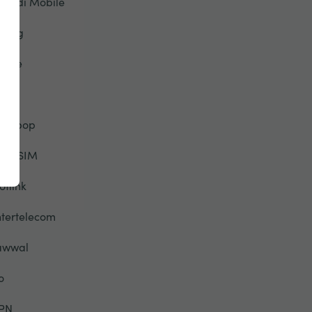
riendi Mobile
eorg
lobe
TT
alebop
elloSIM
otlink
ntertelecom
awwal
o
PN