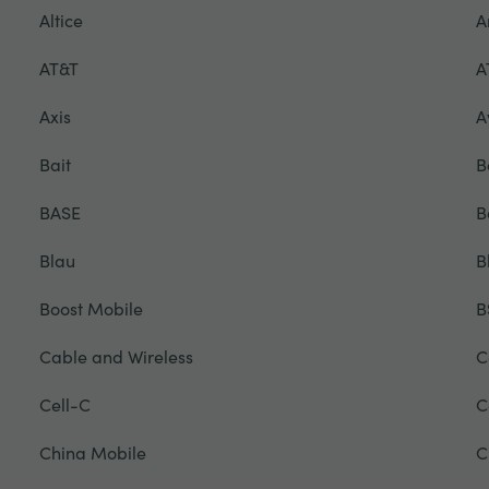
Altice
A
AT&T
A
Axis
A
Bait
B
BASE
B
Blau
B
Boost Mobile
B
Cable and Wireless
C
Cell-C
C
China Mobile
C