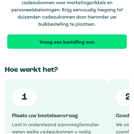
cadeaubonnen voor marketingprikkels en
personeelsbeloningen. Krijg eenvoudig toegang tot
duizenden cadeaubonnen door hieronder uw
bulkbestelling te plaatsen.
Vraag een bestelling aan
Hoe werkt het?
1
2
Plaats uw bestelaanvraag
Goedke
Laat in onderstaand aanvraagformulier
We vali
weten welke cadeaubonnen u nodig
voorstel