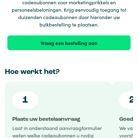
cadeaubonnen voor marketingprikkels en
personeelsbeloningen. Krijg eenvoudig toegang tot
duizenden cadeaubonnen door hieronder uw
bulkbestelling te plaatsen.
Vraag een bestelling aan
Hoe werkt het?
1
2
Plaats uw bestelaanvraag
Goedke
Laat in onderstaand aanvraagformulier
We vali
weten welke cadeaubonnen u nodig
voorstel