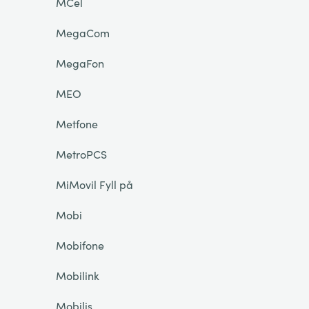
MCel
MegaCom
MegaFon
MEO
Metfone
MetroPCS
MiMovil Fyll på
Mobi
Mobifone
Mobilink
Mobilis