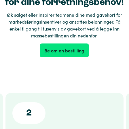
for dine forretningsbehov!
Øk salget eller inspirer teamene dine med gavekort for
markedsføringsinsentiver og ansattes belønninger. Få
enkel tilgang til tusenvis av gavekort ved å legge inn
massebestillingen din nedenfor.
Be om en bestilling
2