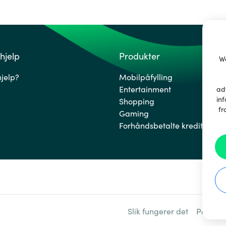
hjelp
Produkter
We
hjelp?
Mobilpåfylling
Entertainment
ad
inf
Shopping
fr
Gaming
Forhåndsbetalte kredittkort
Slik fungerer det
Personv