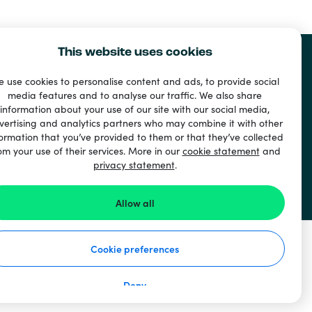
This website uses cookies
 use cookies to personalise content and ads, to provide social
media features and to analyse our traffic. We also share
information about your use of our site with our social media,
vertising and analytics partners who may combine it with other
ormation that you’ve provided to them or that they’ve collected
om your use of their services. More in our
cookie statement
and
privacy statement
.
Allow all
Cookie preferences
Deny
ernerklæring
Erklæring om bruk av informasjonskapsler