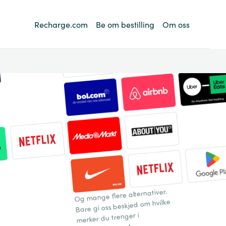
Recharge.com
Be om bestilling
Om oss
Og mange flere alternativer.
Bare gi oss beskjed om hvilke
merker du trenger i