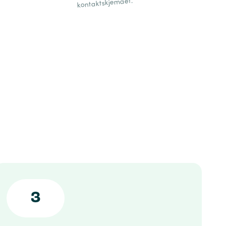
kontaktskjemaet.
3