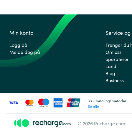
Min konto
Service og 
Logg på
Trenger du 
Melde deg på
Om oss
operatører
Land
Blog
Business
33 + betalingsmetoder
Se alle
© 2026 Recharge.com