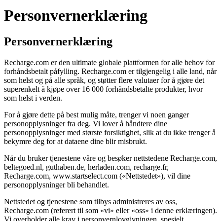
Personvernerklæring
Personvernerklæring
Recharge.com er den ultimate globale plattformen for alle behov for
forhåndsbetalt påfylling. Recharge.com er tilgjengelig i alle land, når
som helst og på alle språk, og støtter flere valutaer for å gjøre det
superenkelt å kjøpe over 16 000 forhåndsbetalte produkter, hvor
som helst i verden.
For å gjøre dette på best mulig måte, trenger vi noen ganger
personopplysninger fra deg. Vi lover å håndtere dine
personopplysninger med største forsiktighet, slik at du ikke trenger å
bekymre deg for at dataene dine blir misbrukt.
Når du bruker tjenestene våre og besøker nettstedene Recharge.com,
beltegoed.nl, guthaben.de, herladen.com, recharge.fr,
Recharge.com, www.startselect.com («Nettstedet»), vil dine
personopplysninger bli behandlet.
Nettstedet og tjenestene som tilbys administreres av oss,
Recharge.com (referert til som «vi» eller «oss» i denne erklæringen).
Vi overholder alle krav i personvernlovgivningen, spesielt