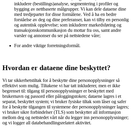
inkludere (bestillings)analyse, segmentering i profiler og
bygging av nettbaserte målgrupper. Vi kan dele dataene dine
med tredjeparter for disse formålene. Ved å ha en bedre
forståelse av deg og dine preferanser, kan vi tilby en personlig
og autentisk opplevelse; som inkluderer markedsføring og
transaksjonskommunikasjon du mottar fra oss, samt andre
varsler og annonser du ser på nettstedene våre;
For andre viktige forretningsformål.
Hvordan er dataene dine beskyttet?
Vi tar sikkerhetstiltak for å beskytte dine personopplysninger så
effektivt som mulig. Tiltakene vi har tatt inkluderer, men er ikke
begrenset til: tilgang til personopplysninger er beskyttet med
brukernavn og passord eller påloggingstoken; dataene lagres i et
separat, beskyttet system; vi bruker fysiske tiltak som låser og safer
for å beskytte tilgangen til systemene der personopplysninger lagres;
vi bruker sikre forbindelser (TLS) som beskytter all informasjon
mellom deg og nettstedet vårt når du legger inn personopplysninger;
og vi logger all databehandlingsrelatert aktivitet.