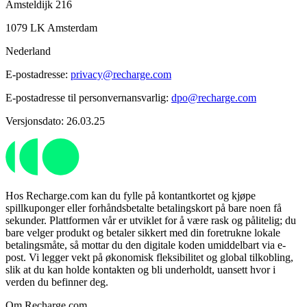
Amsteldijk 216
1079 LK Amsterdam
Nederland
E-postadresse:
privacy@recharge.com
E-postadresse til personvernansvarlig:
dpo@recharge.com
Versjonsdato: 26.03.25
Hos Recharge.com kan du fylle på kontantkortet og kjøpe
spillkuponger eller forhåndsbetalte betalingskort på bare noen få
sekunder. Plattformen vår er utviklet for å være rask og pålitelig; du
bare velger produkt og betaler sikkert med din foretrukne lokale
betalingsmåte, så mottar du den digitale koden umiddelbart via e-
post. Vi legger vekt på økonomisk fleksibilitet og global tilkobling,
slik at du kan holde kontakten og bli underholdt, uansett hvor i
verden du befinner deg.
Om Recharge.com