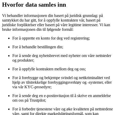
Hvorfor data samles inn
Vi behandler informasjonen din basert på juridisk grunnlag: på
samtykket du har gitt, for å oppfylle kontrakten vår, basert på
juridiske forpliktelser eller basert på våre legitime interesser. Vi kan
bruke informasjonen din til følgende formål:
For å opprette en konto for deg ved registrering;
For å behandle bestillingen din;
For å sende deg nyhetsbrevet med nyheter om våre nettsteder
og produkter;
For å oppfylle kontrakten mellom deg og oss;
For å forebygge og bekjempe svindel og nettkriminalitet ved
hjelp av tilstrekkelige forebyggingsverktøy og -systemer, eller
via vår KYC-prosedyre;
For å sende deg en e-postinvitasjon til å skrive en anmeldelse
om oss på Trustpilot;
For å forbedre tjenestene våre og øke kvaliteten på nettstedene
våre, samt for direkte markedsføringsformål, som kan