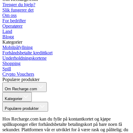
Trenger du hjelp?
Slik fungerer det
Om oss
For bedrifter
Operatører
Land
Blogg
Kategorier
Mobilpåfyllning
Forhåndsbetalte kredittkort
Underholdningskortene
Shopping
Spill
Crypto Vouchers
Populære produkter
Om Recharge.com
Kategorier
Populære produkter
Hos Recharge.com kan du fylle på kontantkortet og kjøpe
spillkuponger eller forhåndsbetalte betalingskort på bare noen få
sekunder. Plattformen vår er utviklet for å være rask og pålitelig; du