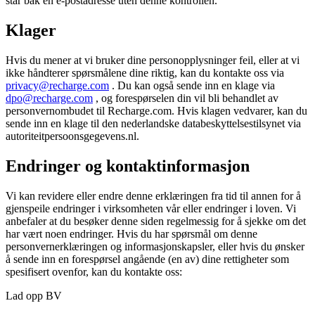
står bak en e-postadresse uten denne kontrollen.
Klager
Hvis du mener at vi bruker dine personopplysninger feil, eller at vi
ikke håndterer spørsmålene dine riktig, kan du kontakte oss via
privacy@recharge.com
. Du kan også sende inn en klage via
dpo@recharge.com
, og forespørselen din vil bli behandlet av
personvernombudet til Recharge.com. Hvis klagen vedvarer, kan du
sende inn en klage til den nederlandske databeskyttelsestilsynet via
autoriteitpersoonsgegevens.nl.
Endringer og kontaktinformasjon
Vi kan revidere eller endre denne erklæringen fra tid til annen for å
gjenspeile endringer i virksomheten vår eller endringer i loven. Vi
anbefaler at du besøker denne siden regelmessig for å sjekke om det
har vært noen endringer. Hvis du har spørsmål om denne
personvernerklæringen og informasjonskapsler, eller hvis du ønsker
å sende inn en forespørsel angående (en av) dine rettigheter som
spesifisert ovenfor, kan du kontakte oss:
Lad opp BV