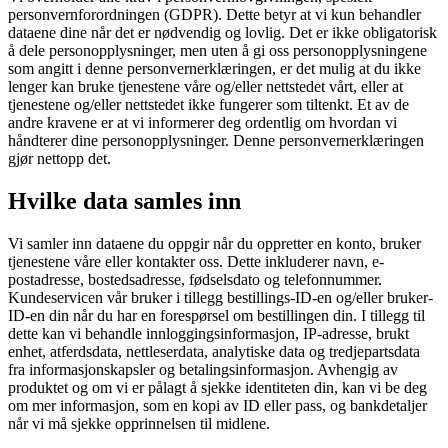
personvernforordningen (GDPR). Dette betyr at vi kun behandler
dataene dine når det er nødvendig og lovlig. Det er ikke obligatorisk
å dele personopplysninger, men uten å gi oss personopplysningene
som angitt i denne personvernerklæringen, er det mulig at du ikke
lenger kan bruke tjenestene våre og/eller nettstedet vårt, eller at
tjenestene og/eller nettstedet ikke fungerer som tiltenkt. Et av de
andre kravene er at vi informerer deg ordentlig om hvordan vi
håndterer dine personopplysninger. Denne personvernerklæringen
gjør nettopp det.
Hvilke data samles inn
Vi samler inn dataene du oppgir når du oppretter en konto, bruker
tjenestene våre eller kontakter oss. Dette inkluderer navn, e-
postadresse, bostedsadresse, fødselsdato og telefonnummer.
Kundeservicen vår bruker i tillegg bestillings-ID-en og/eller bruker-
ID-en din når du har en forespørsel om bestillingen din. I tillegg til
dette kan vi behandle innloggingsinformasjon, IP-adresse, brukt
enhet, atferdsdata, nettleserdata, analytiske data og tredjepartsdata
fra informasjonskapsler og betalingsinformasjon. Avhengig av
produktet og om vi er pålagt å sjekke identiteten din, kan vi be deg
om mer informasjon, som en kopi av ID eller pass, og bankdetaljer
når vi må sjekke opprinnelsen til midlene.