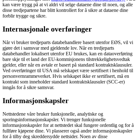
kan være trygg på at vi aldri vil selge dataene dine til noen, og alle
disse tredjepartene har blitt kontrollert for å sikre at dataene dine
forblir trygge og sikre.
Internasjonale overføringer
Når vi bruker tredjeparts databehandlere basert utenfor EØS, vil vi
gjøre det i samsvar med gjeldende lov. Når en tredjeparts
databehandler lokalisert utenfor EU brukes, kan en dataoverføring
bare skje til et land der EU-kommisjonens tilstrekkelighetsvedtak
gjelder, eller når en avtale er basert på standard kontraktsklausuler.
Ved overføringer til USA må selskapet være sertifisert i henhold til
personvernrammeverket. Hvis selskapet ikke er sertifisert, må en
kontrakt som inneholder standard kontraktsklausuler (SCC-er)
inngås for å sikre samsvar.
Informasjonskapsler
Nettstedene våre bruker funksjonelle, analytiske og
sporingsinformasjonskapsler. Vi trenger funksjonelle
informasjonskapsler for at nettstedet skal fungere ordentlig og for å
fullføre kjøpene dine. Vi plasserer også andre informasjonskapsler
for å tilby deg skreddersydde nettsider. Noen av disse