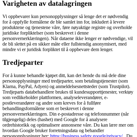
Varigheten av datalagringen
Vi oppbevarer kun personopplysninger så lenge det er nødvendig
for å oppfylle formålene de ble samlet inn for, inkludert å levere
produktene og tjenestene våre, føre nøyaktige registre og overholde
juridiske forpliktelser (som beskrevet i denne
personvernerklæringen). Når dataene ikke lenger er nødvendige, vil
de bli slettet på en sikker måte eller fullstendig anonymisert, med
mindre vi er juridisk forpliktet til å oppbevare dem lenger.
Tredjeparter
For å kunne behandle kjøpet ditt, kan det hende du må dele dine
personopplysninger med tredjeparter, som betalingstjenester (som
Klarna, PayPal, Adyen) og anmeldelsesnettsteder (som Trustpilot).
Tredjeparts databehandlere brukes til kundesupporttjenester, verktøy
som vedlikeholder plattformen, analyseleverandører, e-
postleverandører og andre som kreves for å fullføre
behandlingsformålene som er beskrevet i denne
personvernerklæringen. Din e-postadresse og telefonnummer (når
tilgjengelig) deles (hashet) med Google for å analysere
ordrehistorikk og optimalisere annonsene våre. Du kan lære mer om
hvordan Google bruker forretningsdata og behandler
personopplysninger her:
https://business.safety.google/privacy/
. Du