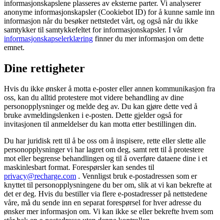
informasjonskapslene plasseres av eksterne parter. Vi analyserer
anonyme informasjonskapsler (Cookiebot ID) for å kunne samle inn
informasjon når du besøker nettstedet vårt, og også når du ikke
samtykker til samtykkefeltet for informasjonskapsler. I vår
informasjonskapselerklæring
finner du mer informasjon om dette
emnet.
Dine rettigheter
Hvis du ikke ønsker å motta e-poster eller annen kommunikasjon fra
oss, kan du alltid protestere mot videre behandling av dine
personopplysninger og melde deg av. Du kan gjøre dette ved å
bruke avmeldingslenken i e-posten. Dette gjelder også for
invitasjonen til anmeldelser du kan motta etter bestillingen din.
Du har juridisk rett til å be oss om å inspisere, rette eller slette alle
personopplysninger vi har lagret om deg, samt rett til å protestere
mot eller begrense behandlingen og til å overføre dataene dine i et
maskinlesbart format. Forespørsler kan sendes til
privacy@recharge.com
. Vennligst bruk e-postadressen som er
knyttet til personopplysningene du ber om, slik at vi kan bekrefte at
det er deg. Hvis du bestiller via flere e-postadresser på nettstedene
våre, må du sende inn en separat forespørsel for hver adresse du
ønsker mer informasjon om. Vi kan ikke se eller bekrefte hvem som