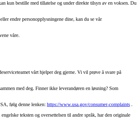
kan kun bestille med tillatelse og under direkte tilsyn av en voksen. Du
l eller endre personopplysningene dine, kan du se vår
vene våre.
eserviceteamet vårt hjelper deg gjerne. Vi vil prøve å svare på
ing sammen med deg. Finner ikke leverandøren en løsning? Som
 USA, følg denne lenken:
https://www.usa.gov/consumer-complaints
.
ngelske teksten og oversettelsen til andre språk, har den originale