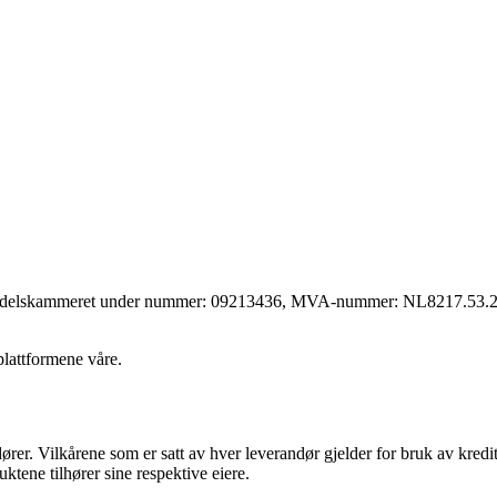
 handelskammeret under nummer: 09213436, MVA-nummer: NL8217.53.290
lattformene våre.
dører. Vilkårene som er satt av hver leverandør gjelder for bruk av kre
uktene tilhører sine respektive eiere.