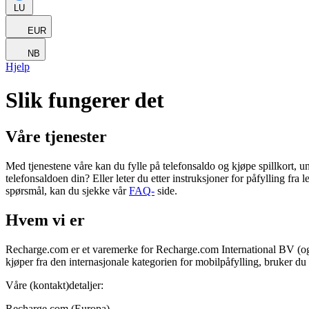
LU
EUR
NB
Hjelp
Slik fungerer det
Våre tjenester
Med tjenestene våre kan du fylle på telefonsaldo og kjøpe spillkort, un
telefonsaldoen din? Eller leter du etter instruksjoner for påfylling f
spørsmål, kan du sjekke vår
FAQ-
side.
Hvem vi er
Recharge.com er et varemerke for Recharge.com International BV (og 
kjøper fra den internasjonale kategorien for mobilpåfylling, bruker 
Våre (kontakt)detaljer:
Recharge.com (Europa)