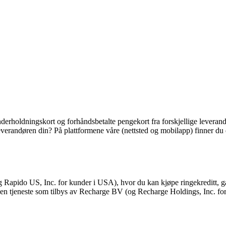
derholdningskort og forhåndsbetalte pengekort fra forskjellige leverandør
ra leverandøren din? På plattformene våre (nettsted og mobilapp) finner 
Rapido US, Inc. for kunder i USA), hvor du kan kjøpe ringekreditt, ga
du en tjeneste som tilbys av Recharge BV (og Recharge Holdings, Inc. f