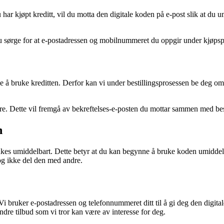
u har kjøpt kreditt, vil du motta den digitale koden på e-post slik at du 
u sørge for at e-postadressen og mobilnummeret du oppgir under kjøpspr
e å bruke kreditten. Derfor kan vi under bestillingsprosessen be deg om
åre. Dette vil fremgå av bekreftelses-e-posten du mottar sammen med bes
n
rukes umiddelbart. Dette betyr at du kan begynne å bruke koden umiddelb
og ikke del den med andre.
. Vi bruker e-postadressen og telefonnummeret ditt til å gi deg den digita
re tilbud som vi tror kan være av interesse for deg.