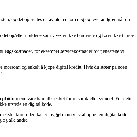
enesten, og det opprettes en avtale mellom deg og leverandøren når du
udet og/eller i bildene som vises er ikke bindende og fører ikke til noe
tilleggskostnader, for eksempel servicekostnader for tjenestene vi
re morsomt og enkelt å kjøpe digital kreditt. Hvis du støter på noen
er
.
a plattformene våre kan bli sjekket for misbruk eller svindel. For dette
ikke utstede en digital kode.
 ekstra kontrollen kan vi avgjøre om vi skal oppgi en digital kode,
g og alle andre.