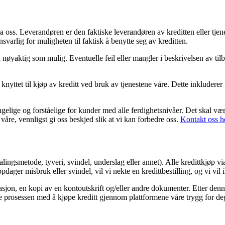
fra oss. Leverandøren er den faktiske leverandøren av kreditten eller tj
arlig for muligheten til faktisk å benytte seg av kreditten.
nøyaktig som mulig. Eventuelle feil eller mangler i beskrivelsen av tilb
nyttet til kjøp av kreditt ved bruk av tjenestene våre. Dette inkluderer 
jengelige og forståelige for kunder med alle ferdighetsnivåer. Det skal væ
våre, vennligst gi oss beskjed slik at vi kan forbedre oss.
Kontakt oss h
alingsmetode, tyveri, svindel, underslag eller annet). Alle kredittkjøp vi
dager misbruk eller svindel, vil vi nekte en kredittbestilling, og vi vil 
jon, en kopi av en kontoutskrift og/eller andre dokumenter. Etter denne
holde prosessen med å kjøpe kreditt gjennom plattformene våre trygg for de