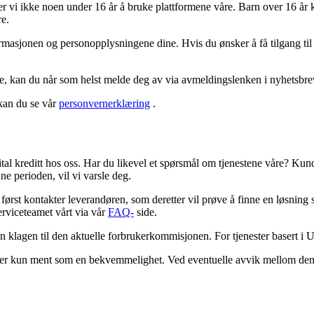
later vi ikke noen under 16 år å bruke plattformene våre. Barn over 16 år 
re.
nformasjonen og personopplysningene dine. Hvis du ønsker å få tilgang ti
, kan du når som helst melde deg av via avmeldingslenken i nyhetsbre
kan du se vår
personvernerklæring
.
ital kreditt hos oss. Har du likevel et spørsmål om tjenestene våre? Kund
e perioden, vil vi varsle deg.
du først kontakter leverandøren, som deretter vil prøve å finne en løsn
rviceteamet vårt via vår
FAQ-
side.
n klagen til den aktuelle forbrukerkommisjonen. For tjenester basert i
åk er kun ment som en bekvemmelighet. Ved eventuelle avvik mellom den e