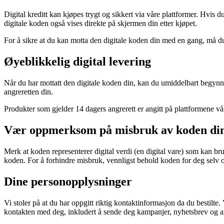
Digital kreditt kan kjøpes trygt og sikkert via våre plattformer. Hvis d
digitale koden også vises direkte på skjermen din etter kjøpet.
For å sikre at du kan motta den digitale koden din med en gang, må d
Øyeblikkelig digital levering
Når du har mottatt den digitale koden din, kan du umiddelbart begynn
angreretten din.
Produkter som gjelder 14 dagers angrerett er angitt på plattformene v
Vær oppmerksom på misbruk av koden di
Merk at koden representerer digital verdi (en digital vare) som kan b
koden. For å forhindre misbruk, vennligst behold koden for deg selv 
Dine personopplysninger
Vi stoler på at du har oppgitt riktig kontaktinformasjon da du bestilte
kontakten med deg, inkludert å sende deg kampanjer, nyhetsbrev og and