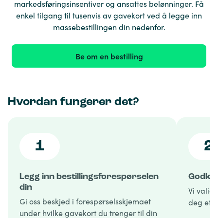
markedsføringsinsentiver og ansattes belønninger. Få
enkel tilgang til tusenvis av gavekort ved å legge inn
massebestillingen din nedenfor.
Be om en bestilling
Hvordan fungerer det?
1
2
Legg inn bestillingsforespørselen
Godkjen
din
Vi valid
Gi oss beskjed i forespørselsskjemaet
deg et f
under hvilke gavekort du trenger til din