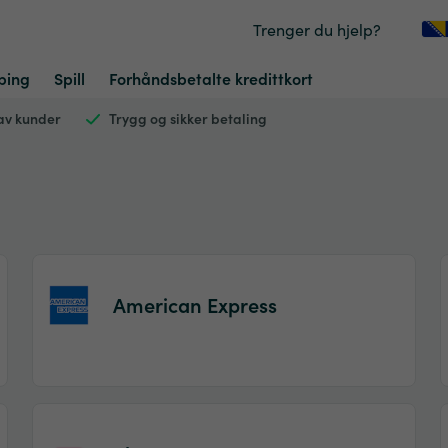
Trenger du hjelp?
ping
Spill
Forhåndsbetalte kredittkort
r av kunder
Trygg og sikker betaling
American Express
Item
1
of
2