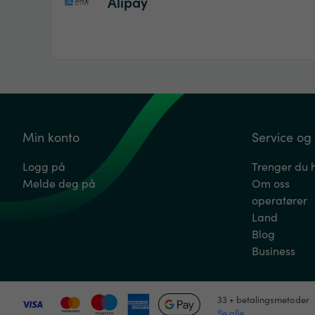
Alipay
Min konto
Service og 
Logg på
Trenger du 
Melde deg på
Om oss
operatører
Land
Blog
Business
33 + betalingsmetoder
Se alle