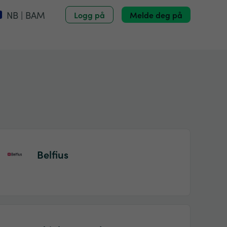
NB | BAM
Logg på
Melde deg på
Belfius