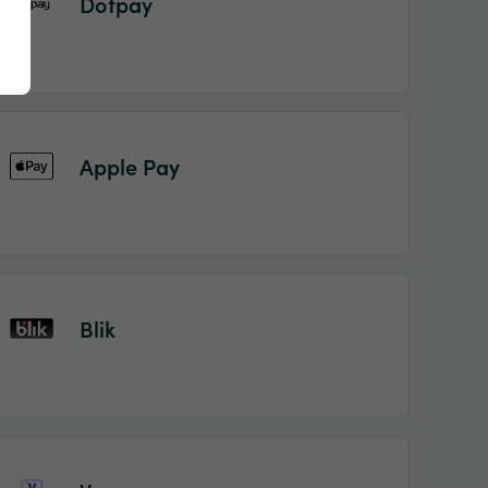
Dotpay
Apple Pay
Blik