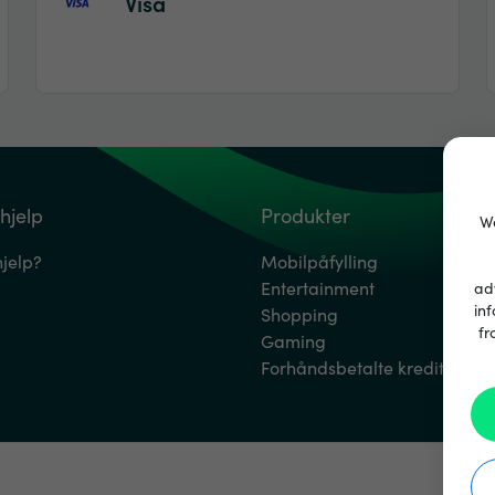
Visa
hjelp
Produkter
We
hjelp?
Mobilpåfylling
Entertainment
ad
inf
Shopping
fr
Gaming
Forhåndsbetalte kredittkort