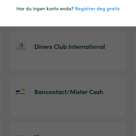
Maestro
Har du ingen konto enda?
Registrer deg gratis
Diners Club International
Bancontact/Mister Cash