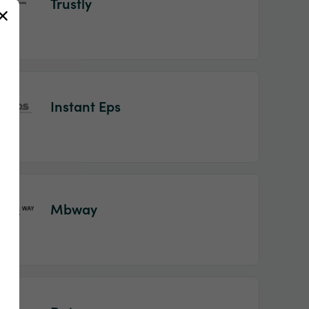
Trustly
Instant Eps
Mbway