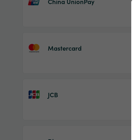
China UnionPay
Mastercard
JCB