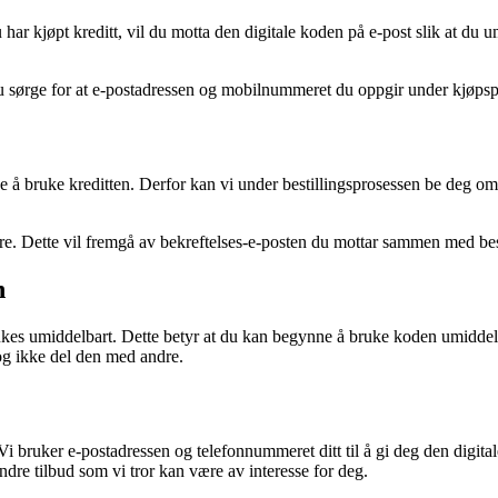
u har kjøpt kreditt, vil du motta den digitale koden på e-post slik at du 
u sørge for at e-postadressen og mobilnummeret du oppgir under kjøpspr
e å bruke kreditten. Derfor kan vi under bestillingsprosessen be deg om
åre. Dette vil fremgå av bekreftelses-e-posten du mottar sammen med bes
n
rukes umiddelbart. Dette betyr at du kan begynne å bruke koden umiddelb
og ikke del den med andre.
. Vi bruker e-postadressen og telefonnummeret ditt til å gi deg den digita
re tilbud som vi tror kan være av interesse for deg.