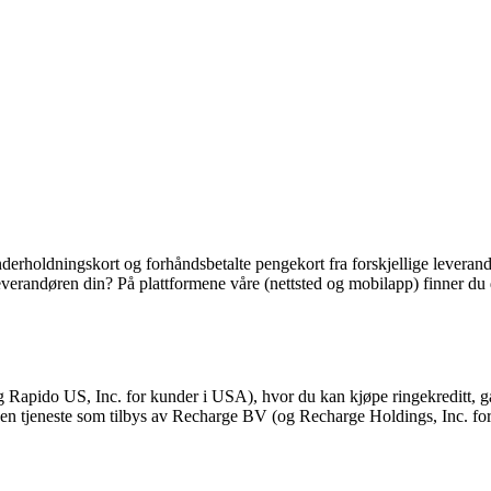
derholdningskort og forhåndsbetalte pengekort fra forskjellige leverandør
ra leverandøren din? På plattformene våre (nettsted og mobilapp) finner 
Rapido US, Inc. for kunder i USA), hvor du kan kjøpe ringekreditt, ga
du en tjeneste som tilbys av Recharge BV (og Recharge Holdings, Inc. f