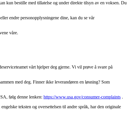
kan kun bestille med tillatelse og under direkte tilsyn av en voksen. Du
l eller endre personopplysningene dine, kan du se vår
vene våre.
eserviceteamet vårt hjelper deg gjerne. Vi vil prøve å svare på
ing sammen med deg. Finner ikke leverandøren en løsning? Som
 USA, følg denne lenken:
https://www.usa.gov/consumer-complaints
.
ngelske teksten og oversettelsen til andre språk, har den originale