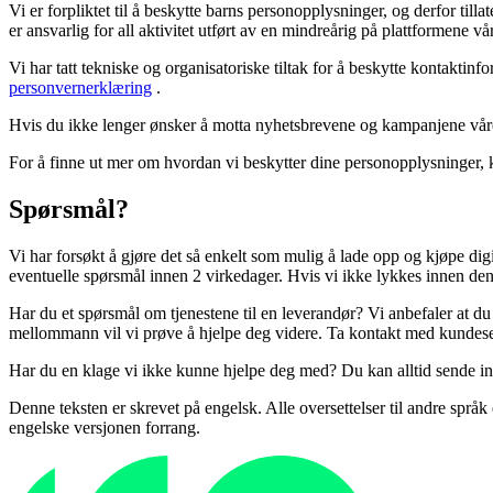
Vi er forpliktet til å beskytte barns personopplysninger, og derfor til
er ansvarlig for all aktivitet utført av en mindreårig på plattformene vå
Vi har tatt tekniske og organisatoriske tiltak for å beskytte kontakti
personvernerklæring
.
Hvis du ikke lenger ønsker å motta nyhetsbrevene og kampanjene våre
For å finne ut mer om hvordan vi beskytter dine personopplysninger, 
Spørsmål?
Vi har forsøkt å gjøre det så enkelt som mulig å lade opp og kjøpe dig
eventuelle spørsmål innen 2 virkedager. Hvis vi ikke lykkes innen denn
Har du et spørsmål om tjenestene til en leverandør? Vi anbefaler at 
mellommann vil vi prøve å hjelpe deg videre. Ta kontakt med kundese
Har du en klage vi ikke kunne hjelpe deg med? Du kan alltid sende in
Denne teksten er skrevet på engelsk. Alle oversettelser til andre spr
engelske versjonen forrang.