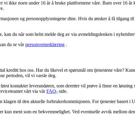
later vi ikke noen under 16 år å bruke plattformene våre. Barn over 16 år 
re.
nformasjonen og personopplysningene dine. Hvis du ønsker å få tilgang ti
, kan du når som helst melde deg av via avmeldingslenken i nyhetsbre
kan du se vår
personvernerklæring
.
ital kreditt hos oss. Har du likevel et spørsmål om tjenestene våre? Kund
e perioden, vil vi varsle deg.
du først kontakter leverandøren, som deretter vil prøve å finne en løsn
rviceteamet vårt via vår
FAQ-
side.
n klagen til den aktuelle forbrukerkommisjonen. For tjenester basert i
åk er kun ment som en bekvemmelighet. Ved eventuelle avvik mellom den e