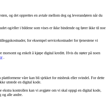
enesten, og det opprettes en avtale mellom deg og leverandøren når du
udet og/eller i bildene som vises er ikke bindende og fører ikke til noe
tilleggskostnader, for eksempel servicekostnader for tjenestene vi
re morsomt og enkelt å kjøpe digital kreditt. Hvis du støter på noen
er
.
a plattformene våre kan bli sjekket for misbruk eller svindel. For dette
ikke utstede en digital kode.
 ekstra kontrollen kan vi avgjøre om vi skal oppgi en digital kode,
g og alle andre.