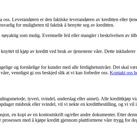
fra oss. Leverandøren er den faktiske leverandøren av kreditten eller tj
arlig for muligheten til faktisk å benytte seg av kreditten.
nøyaktig som mulig. Eventuelle feil eller mangler i beskrivelsen av tilb
nyttet til kjøp av kreditt ved bruk av tjenestene våre. Dette inkluderer 
jengelige og forståelige for kunder med alle ferdighetsnivåer. Det skal væ
våre, vennligst gi oss beskjed slik at vi kan forbedre oss.
Kontakt oss h
alingsmetode, tyveri, svindel, underslag eller annet). Alle kredittkjøp vi
dager misbruk eller svindel, vil vi nekte en kredittbestilling, og vi vil 
jon, en kopi av en kontoutskrift og/eller andre dokumenter. Etter denne
holde prosessen med å kjøpe kreditt gjennom plattformene våre trygg for de