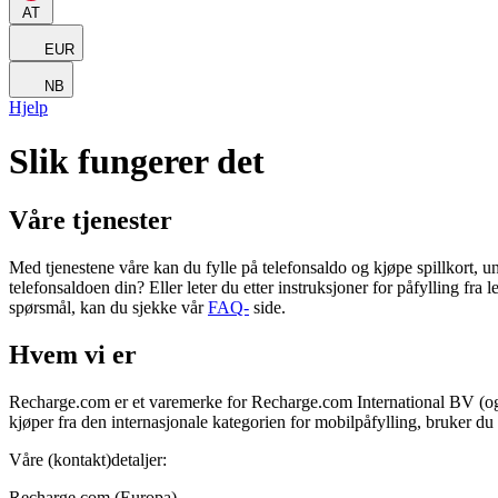
AT
EUR
NB
Hjelp
Slik fungerer det
Våre tjenester
Med tjenestene våre kan du fylle på telefonsaldo og kjøpe spillkort, un
telefonsaldoen din? Eller leter du etter instruksjoner for påfylling f
spørsmål, kan du sjekke vår
FAQ-
side.
Hvem vi er
Recharge.com er et varemerke for Recharge.com International BV (og 
kjøper fra den internasjonale kategorien for mobilpåfylling, bruker 
Våre (kontakt)detaljer:
Recharge.com (Europa)