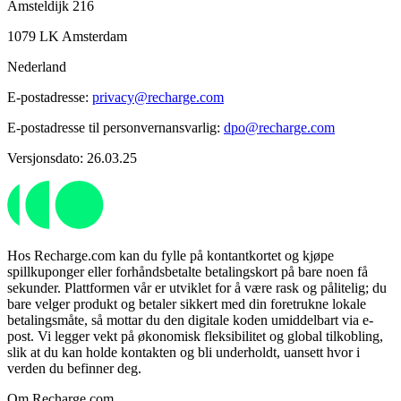
Amsteldijk 216
1079 LK Amsterdam
Nederland
E-postadresse:
privacy@recharge.com
E-postadresse til personvernansvarlig:
dpo@recharge.com
Versjonsdato: 26.03.25
Hos Recharge.com kan du fylle på kontantkortet og kjøpe
spillkuponger eller forhåndsbetalte betalingskort på bare noen få
sekunder. Plattformen vår er utviklet for å være rask og pålitelig; du
bare velger produkt og betaler sikkert med din foretrukne lokale
betalingsmåte, så mottar du den digitale koden umiddelbart via e-
post. Vi legger vekt på økonomisk fleksibilitet og global tilkobling,
slik at du kan holde kontakten og bli underholdt, uansett hvor i
verden du befinner deg.
Om Recharge.com