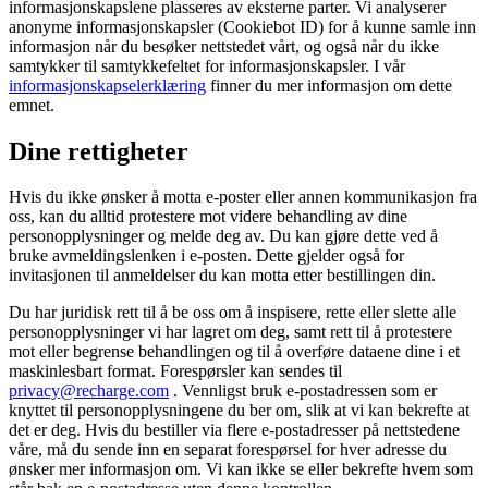
informasjonskapslene plasseres av eksterne parter. Vi analyserer
anonyme informasjonskapsler (Cookiebot ID) for å kunne samle inn
informasjon når du besøker nettstedet vårt, og også når du ikke
samtykker til samtykkefeltet for informasjonskapsler. I vår
informasjonskapselerklæring
finner du mer informasjon om dette
emnet.
Dine rettigheter
Hvis du ikke ønsker å motta e-poster eller annen kommunikasjon fra
oss, kan du alltid protestere mot videre behandling av dine
personopplysninger og melde deg av. Du kan gjøre dette ved å
bruke avmeldingslenken i e-posten. Dette gjelder også for
invitasjonen til anmeldelser du kan motta etter bestillingen din.
Du har juridisk rett til å be oss om å inspisere, rette eller slette alle
personopplysninger vi har lagret om deg, samt rett til å protestere
mot eller begrense behandlingen og til å overføre dataene dine i et
maskinlesbart format. Forespørsler kan sendes til
privacy@recharge.com
. Vennligst bruk e-postadressen som er
knyttet til personopplysningene du ber om, slik at vi kan bekrefte at
det er deg. Hvis du bestiller via flere e-postadresser på nettstedene
våre, må du sende inn en separat forespørsel for hver adresse du
ønsker mer informasjon om. Vi kan ikke se eller bekrefte hvem som