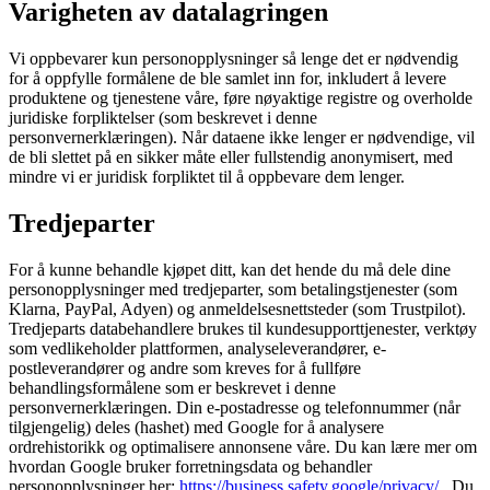
Varigheten av datalagringen
Vi oppbevarer kun personopplysninger så lenge det er nødvendig
for å oppfylle formålene de ble samlet inn for, inkludert å levere
produktene og tjenestene våre, føre nøyaktige registre og overholde
juridiske forpliktelser (som beskrevet i denne
personvernerklæringen). Når dataene ikke lenger er nødvendige, vil
de bli slettet på en sikker måte eller fullstendig anonymisert, med
mindre vi er juridisk forpliktet til å oppbevare dem lenger.
Tredjeparter
For å kunne behandle kjøpet ditt, kan det hende du må dele dine
personopplysninger med tredjeparter, som betalingstjenester (som
Klarna, PayPal, Adyen) og anmeldelsesnettsteder (som Trustpilot).
Tredjeparts databehandlere brukes til kundesupporttjenester, verktøy
som vedlikeholder plattformen, analyseleverandører, e-
postleverandører og andre som kreves for å fullføre
behandlingsformålene som er beskrevet i denne
personvernerklæringen. Din e-postadresse og telefonnummer (når
tilgjengelig) deles (hashet) med Google for å analysere
ordrehistorikk og optimalisere annonsene våre. Du kan lære mer om
hvordan Google bruker forretningsdata og behandler
personopplysninger her:
https://business.safety.google/privacy/
. Du