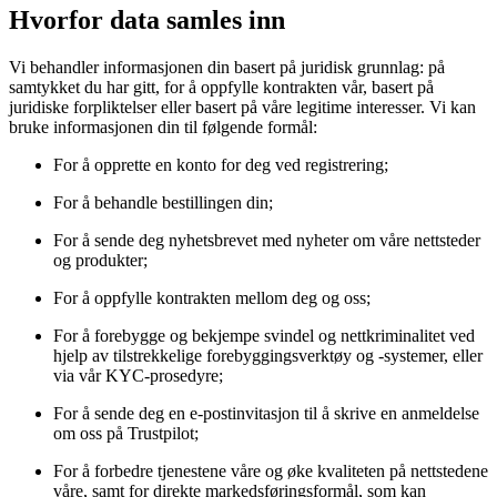
Hvorfor data samles inn
Vi behandler informasjonen din basert på juridisk grunnlag: på
samtykket du har gitt, for å oppfylle kontrakten vår, basert på
juridiske forpliktelser eller basert på våre legitime interesser. Vi kan
bruke informasjonen din til følgende formål:
For å opprette en konto for deg ved registrering;
For å behandle bestillingen din;
For å sende deg nyhetsbrevet med nyheter om våre nettsteder
og produkter;
For å oppfylle kontrakten mellom deg og oss;
For å forebygge og bekjempe svindel og nettkriminalitet ved
hjelp av tilstrekkelige forebyggingsverktøy og -systemer, eller
via vår KYC-prosedyre;
For å sende deg en e-postinvitasjon til å skrive en anmeldelse
om oss på Trustpilot;
For å forbedre tjenestene våre og øke kvaliteten på nettstedene
våre, samt for direkte markedsføringsformål, som kan