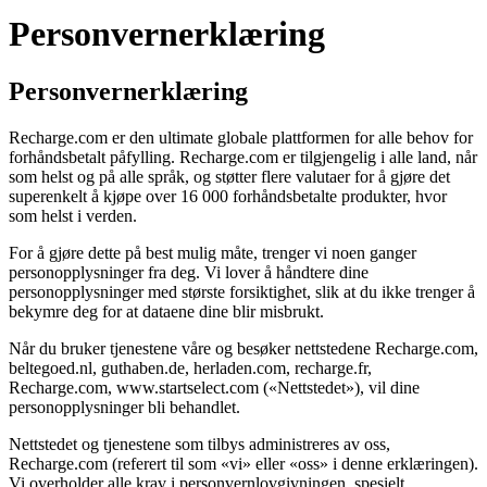
Personvernerklæring
Personvernerklæring
Recharge.com er den ultimate globale plattformen for alle behov for
forhåndsbetalt påfylling. Recharge.com er tilgjengelig i alle land, når
som helst og på alle språk, og støtter flere valutaer for å gjøre det
superenkelt å kjøpe over 16 000 forhåndsbetalte produkter, hvor
som helst i verden.
For å gjøre dette på best mulig måte, trenger vi noen ganger
personopplysninger fra deg. Vi lover å håndtere dine
personopplysninger med største forsiktighet, slik at du ikke trenger å
bekymre deg for at dataene dine blir misbrukt.
Når du bruker tjenestene våre og besøker nettstedene Recharge.com,
beltegoed.nl, guthaben.de, herladen.com, recharge.fr,
Recharge.com, www.startselect.com («Nettstedet»), vil dine
personopplysninger bli behandlet.
Nettstedet og tjenestene som tilbys administreres av oss,
Recharge.com (referert til som «vi» eller «oss» i denne erklæringen).
Vi overholder alle krav i personvernlovgivningen, spesielt