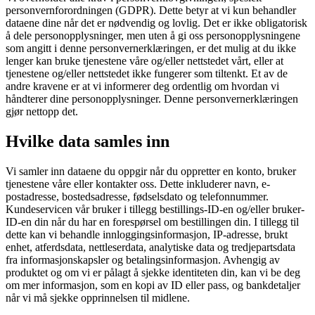
personvernforordningen (GDPR). Dette betyr at vi kun behandler
dataene dine når det er nødvendig og lovlig. Det er ikke obligatorisk
å dele personopplysninger, men uten å gi oss personopplysningene
som angitt i denne personvernerklæringen, er det mulig at du ikke
lenger kan bruke tjenestene våre og/eller nettstedet vårt, eller at
tjenestene og/eller nettstedet ikke fungerer som tiltenkt. Et av de
andre kravene er at vi informerer deg ordentlig om hvordan vi
håndterer dine personopplysninger. Denne personvernerklæringen
gjør nettopp det.
Hvilke data samles inn
Vi samler inn dataene du oppgir når du oppretter en konto, bruker
tjenestene våre eller kontakter oss. Dette inkluderer navn, e-
postadresse, bostedsadresse, fødselsdato og telefonnummer.
Kundeservicen vår bruker i tillegg bestillings-ID-en og/eller bruker-
ID-en din når du har en forespørsel om bestillingen din. I tillegg til
dette kan vi behandle innloggingsinformasjon, IP-adresse, brukt
enhet, atferdsdata, nettleserdata, analytiske data og tredjepartsdata
fra informasjonskapsler og betalingsinformasjon. Avhengig av
produktet og om vi er pålagt å sjekke identiteten din, kan vi be deg
om mer informasjon, som en kopi av ID eller pass, og bankdetaljer
når vi må sjekke opprinnelsen til midlene.