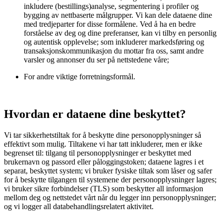
inkludere (bestillings)analyse, segmentering i profiler og
bygging av nettbaserte målgrupper. Vi kan dele dataene dine
med tredjeparter for disse formålene. Ved å ha en bedre
forståelse av deg og dine preferanser, kan vi tilby en personlig
og autentisk opplevelse; som inkluderer markedsføring og
transaksjonskommunikasjon du mottar fra oss, samt andre
varsler og annonser du ser på nettstedene våre;
For andre viktige forretningsformål.
Hvordan er dataene dine beskyttet?
Vi tar sikkerhetstiltak for å beskytte dine personopplysninger så
effektivt som mulig. Tiltakene vi har tatt inkluderer, men er ikke
begrenset til: tilgang til personopplysninger er beskyttet med
brukernavn og passord eller påloggingstoken; dataene lagres i et
separat, beskyttet system; vi bruker fysiske tiltak som låser og safer
for å beskytte tilgangen til systemene der personopplysninger lagres;
vi bruker sikre forbindelser (TLS) som beskytter all informasjon
mellom deg og nettstedet vårt når du legger inn personopplysninger;
og vi logger all databehandlingsrelatert aktivitet.