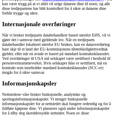
kan være trygg på at vi aldri vil selge dataene dine til noen, og alle
disse tredjepartene har blitt kontrollert for å sikre at dataene dine
forblir trygge og sikre.
Internasjonale overføringer
Når vi bruker tredjeparts databehandlere basert utenfor EØS, vil vi
gjøre det i samsvar med gjeldende lov. Når en tredjeparts
databehandler lokalisert utenfor EU brukes, kan en dataoverføring
bare skje til et land der EU-kommisjonens tilstrekkelighetsvedtak
gjelder, eller når en avtale er basert på standard kontraktsklausuler.
Ved overføringer til USA må selskapet være sertifisert i henhold til
personvernrammeverket. Hvis selskapet ikke er sertifisert, må en
kontrakt som inneholder standard kontraktsklausuler (SCC-er)
inngås for å sikre samsvar.
Informasjonskapsler
Nettstedene våre bruker funksjonelle, analytiske og
sporingsinformasjonskapsler. Vi trenger funksjonelle
informasjonskapsler for at nettstedet skal fungere ordentlig og for å
fullføre kjøpene dine. Vi plasserer også andre informasjonskapsler
for å tilby deg skreddersydde nettsider. Noen av disse