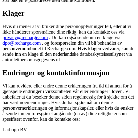
står bak en e-postadresse uten denne kontrollen.
Klager
Hvis du mener at vi bruker dine personopplysninger feil, eller at vi
ikke håndterer spørsmålene dine riktig, kan du kontakte oss via
privacy@recharge.com
. Du kan også sende inn en klage via
dpo@recharge.com
, og forespørselen din vil bli behandlet av
personvernombudet til Recharge.com. Hvis klagen vedvarer, kan du
sende inn en klage til den nederlandske databeskyttelsestilsynet via
autoriteitpersoonsgegevens.nl.
Endringer og kontaktinformasjon
Vi kan revidere eller endre denne erklæringen fra tid til annen for å
gjenspeile endringer i virksomheten vår eller endringer i loven. Vi
anbefaler at du besøker denne siden regelmessig for å sjekke om det
har vært noen endringer. Hvis du har spørsmål om denne
personvernerklæringen og informasjonskapsler, eller hvis du ønsker
å sende inn en forespørsel angående (en av) dine rettigheter som
spesifisert ovenfor, kan du kontakte oss:
Lad opp BV