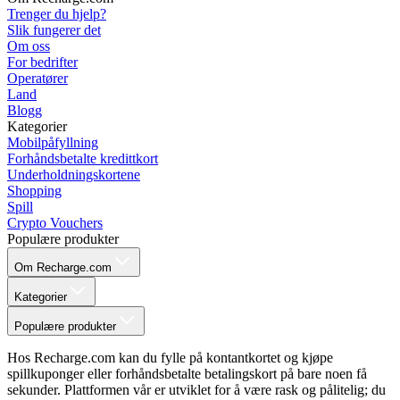
Trenger du hjelp?
Slik fungerer det
Om oss
For bedrifter
Operatører
Land
Blogg
Kategorier
Mobilpåfyllning
Forhåndsbetalte kredittkort
Underholdningskortene
Shopping
Spill
Crypto Vouchers
Populære produkter
Om Recharge.com
Kategorier
Populære produkter
Hos Recharge.com kan du fylle på kontantkortet og kjøpe
spillkuponger eller forhåndsbetalte betalingskort på bare noen få
sekunder. Plattformen vår er utviklet for å være rask og pålitelig; du