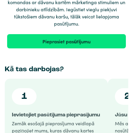
komandas ar dāvanu kartēm mārketinga stimuliem un
darbinieku atlīdzībām. Iegūstiet vieglu piekļuvi
tūkstošiem dāvanu karšu, tālāk veicot lielapjoma
pasūtījumu.
Pieprasiet pasūtījumu
Kā tas darbojas?
1
2
Ievietojiet pasūtījuma pieprasījumu
Jūsu p
Zemāk esošajā pieprasījuma veidlapā
Mēs apst
paziņojiet mums, kuras dāvanu kartes
nosūtām