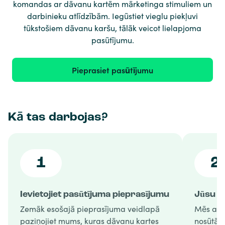
komandas ar dāvanu kartēm mārketinga stimuliem un
darbinieku atlīdzībām. Iegūstiet vieglu piekļuvi
tūkstošiem dāvanu karšu, tālāk veicot lielapjoma
pasūtījumu.
Pieprasiet pasūtījumu
Kā tas darbojas?
1
2
Ievietojiet pasūtījuma pieprasījumu
Jūsu p
Zemāk esošajā pieprasījuma veidlapā
Mēs apst
paziņojiet mums, kuras dāvanu kartes
nosūtām