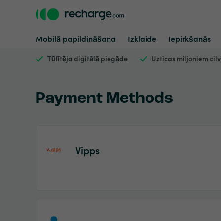
Mobilā papildināšana
Izklaide
Iepirkšanās
Tūlītēja digitālā piegāde
Uzticas miljoniem cil
Payment Methods
Vipps