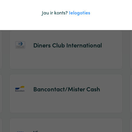
Maestro
Jau ir konts?
Ielogoties
Diners Club International
Bancontact/Mister Cash