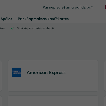
Vai nepieciešama palīdzība?
Spēles
Priekšapmaksas kredītkartes
vēku
Maksājiet droši un droši
American Express
Item
1
of
2