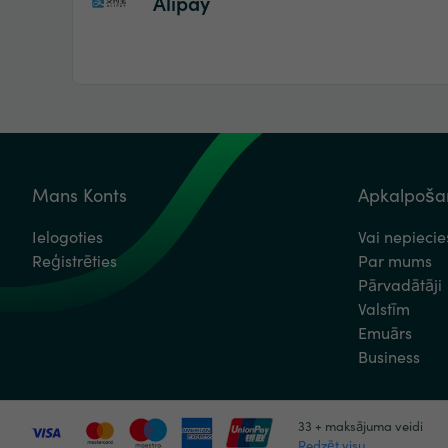
Alipay
Mans Konts
Apkalpošan
Ielogoties
Vai nepieci
Reģistrēties
Par mums
Pārvadātāji
Valstīm
Emuārs
Business
33 + maksājuma veidi
Redzēt visu