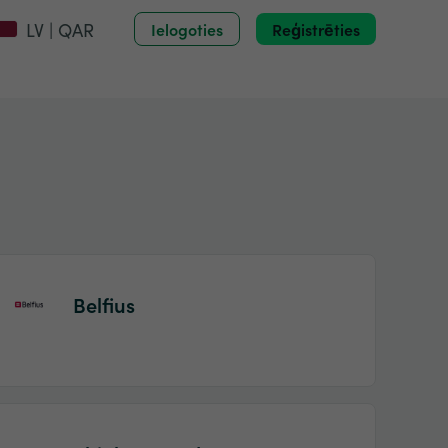
LV | QAR
Ielogoties
Reģistrēties
Belfius