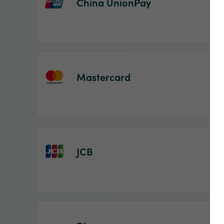
China UnionPay
Mastercard
JCB