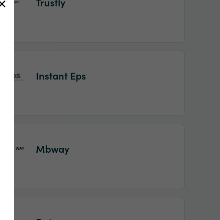
Trustly
Instant Eps
Mbway