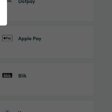
Dotpay
Apple Pay
Blik