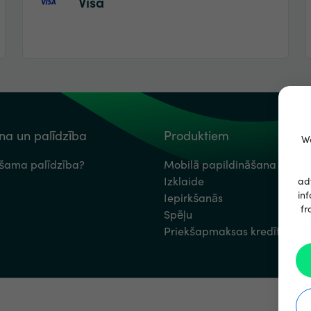
Visa
a un palīdzība
Produktiem
We
ešama palīdzība?
Mobilā papildināšana
Izklaide
ad
inf
Iepirkšanās
fr
Spēļu
Priekšapmaksas kredītkartes