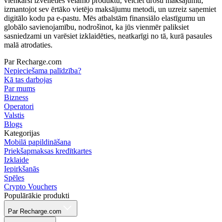
vienkārši izvēlieties vēlamo produktu, veiciet drošu maksājumu,
izmantojot sev ērtāko vietējo maksājumu metodi, un uzreiz saņemiet
digitālo kodu pa e-pastu. Mēs atbalstām finansiālo elastīgumu un
globālo savienojamību, nodrošinot, ka jūs vienmēr paliksiet
sasniedzami un varēsiet izklaidēties, neatkarīgi no tā, kurā pasaules
malā atrodaties.
Par Recharge.com
Nepieciešama palīdzība?
Kā tas darbojas
Par mums
Bizness
Operatori
Valstis
Blogs
Kategorijas
Mobilā papildināšana
Priekšapmaksas kredītkartes
Izklaide
Iepirkšanās
Spēles
Crypto Vouchers
Populārākie produkti
Par Recharge.com