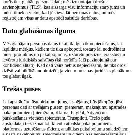
kurās tiek glabāti personas dati; mēs izmantojam drošus
savienojumus (TLS), kas aizsargā visu informāciju starp jums un
mūsu tīmekļa vietni, kad jūs ievadāt personas datus; un mēs
reģistrējam visas ar datu apstrādi saistītās darbības.
Datu glabāšanas ilgums
Mēs glabājam personas datus tikai tik ilgi, cik nepieciešams, lai
izpildītu mērķus, kādiem tie tika apkopoti, tostarp lai nodrošinātu
mūsu produktus un pakalpojumus, uzturētu precīzus ierakstus un
ievērotu juridiskās saistības (kā norādīts šajā paziņojumā par
konfidencialitāti). Kad dati vairs nebūs nepieciešami, tie tiks droši
dzēsti vai pilnībā anonimizēti, ja vien mums nav juridisks pienākums
tos glabāt ilgāk.
Trešās puses
Lai apstrādātu jūsu pirkumu, jums, iespējams, būs jākopīgo jūsu
personas dati ar trešajām pusēm, piemēram, maksājumu apstrādes
pakalpojumiem (piemēram, Klarna, PayPal, Adyen) un
pārskatīšanas vietnēm (piemēram, Trustpilot). Trešo pušu
apstrādātāji tiek izmantoti klientu atbalsta pakalpojumiem,
platformas uzturēšanas rīkiem, analītikas pakalpojumu sniedzējiem,
e-pasta pakalpojumu sniedzējiem un citiem, kas nepieciešami šajā