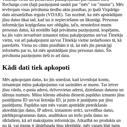
Recharge.com (šajā paziņojumā saukti par "mēs" vai "mums"). Mēs
ievērojam visas privātuma tiesību aktu prasības, jo īpaši Vispārīgo
datu aizsardzības regulu (VDAR). Tas nozīmē, ka mēs apstrādājam
jūsu datus tikai tad, kad tas ir nepieciešams un likumīgi. Personas
informācijas kopīgošana nav obligāta, taču, nesniedzot mums
personas datus, kā norādīts šajā privātuma paziņojumā, iespējams,
ka jūs vairs nevarēsiet izmantot mūsu pakalpojumus un/vai Tīmekļa
vietni, vai arī pakalpojumi un/vai Tīmekļa vietne nedarbosies tā, kā
paredzēts. Viena no citām prasībām ir tā, lai mēs jūs pienācīgi
informētu par to, kā mēs apstrādājam jūsu personas datus. Šis
privātuma paziņojums tieši to arī dara.
Kādi dati tiek apkopoti
Mēs apkopojam datus, ko jūs sniedzat, kad izveidojat kontu,
izmantojat mūsu pakalpojumus vai sazināties ar mums. Tas ietver
jūsu vārdu, e-pasta adresi, dzīvesvietas adresi, dzimšanas datumu un
tālruņa numuru. Mūsu klientu atbalsta dienesti papildus izmanto jūsu
pasūtījuma ID un/vai lietotāja ID, ja jums ir jautājums par jūsu
pasūtījumu. Papildus tam mēs varam apstrādāt pieteikšanās
akreditācijas datus, IP adresi, izmantoto ierīci, uzvedības datus,
pārlūkprogrammas datus, analītiskos un trešo pušu datus no
sīkfailiem, kā arī maksājumu informāciju. Atkarībā no produkta un
no tā, vai mums ir jāpārbauda jūsu identitāte, mēs varam lūgt jums