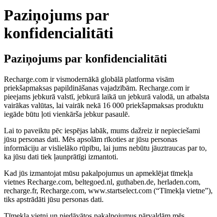
Paziņojums par
konfidencialitāti
Paziņojums par konfidencialitāti
Recharge.com ir vismodernākā globālā platforma visām
priekšapmaksas papildināšanas vajadzībām. Recharge.com ir
pieejams jebkurā valstī, jebkurā laikā un jebkurā valodā, un atbalsta
vairākas valūtas, lai vairāk nekā 16 000 priekšapmaksas produktu
iegāde būtu ļoti vienkārša jebkur pasaulē.
Lai to paveiktu pēc iespējas labāk, mums dažreiz ir nepieciešami
jūsu personas dati. Mēs apsolām rīkoties ar jūsu personas
informāciju ar vislielāko rūpību, lai jums nebūtu jāuztraucas par to,
ka jūsu dati tiek ļaunprātīgi izmantoti.
Kad jūs izmantojat mūsu pakalpojumus un apmeklējat tīmekļa
vietnes Recharge.com, beltegoed.nl, guthaben.de, herladen.com,
recharge.fr, Recharge.com, www.startselect.com (“Tīmekļa vietne”),
tiks apstrādāti jūsu personas dati.
Tīmekļa vietni un piedāvātos pakalpojumus pārvaldām mēs,