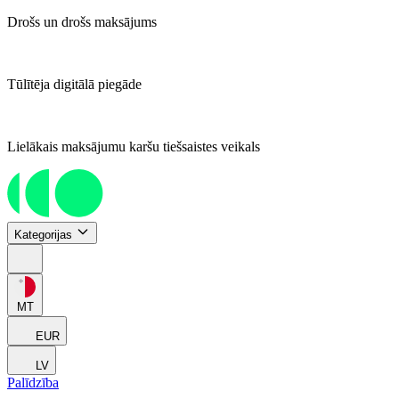
Drošs un drošs maksājums
Tūlītēja digitālā piegāde
Lielākais maksājumu karšu tiešsaistes veikals
Kategorijas
MT
EUR
LV
Palīdzība