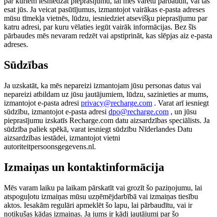
par kuriem iesniedzat pieprasījumu, lai mēs varētu pārbaudīt, vai tas
esat jūs. Ja veicat pasūtījumus, izmantojot vairākas e-pasta adreses
mūsu tīmekļa vietnēs, lūdzu, iesniedziet atsevišķu pieprasījumu par
katru adresi, par kuru vēlaties iegūt vairāk informācijas. Bez šīs
pārbaudes mēs nevaram redzēt vai apstiprināt, kas slēpjas aiz e-pasta
adreses.
Sūdzības
Ja uzskatāt, ka mēs nepareizi izmantojam jūsu personas datus vai
nepareizi atbildam uz jūsu jautājumiem, lūdzu, sazinieties ar mums,
izmantojot e-pasta adresi
privacy@recharge.com
. Varat arī iesniegt
sūdzību, izmantojot e-pasta adresi
dpo@recharge.com
, un jūsu
pieprasījumu izskatīs Recharge.com datu aizsardzības speciālists. Ja
sūdzība paliek spēkā, varat iesniegt sūdzību Nīderlandes Datu
aizsardzības iestādei, izmantojot vietni
autoriteitpersoonsgegevens.nl.
Izmaiņas un kontaktinformācija
Mēs varam laiku pa laikam pārskatīt vai grozīt šo paziņojumu, lai
atspoguļotu izmaiņas mūsu uzņēmējdarbībā vai izmaiņas tiesību
aktos. Iesakām regulāri apmeklēt šo lapu, lai pārbaudītu, vai ir
notikušas kādas izmaiņas. Ja jums ir kādi jautājumi par šo