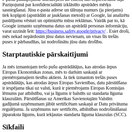
Paziņojumā par konfidencialitāti izklāstīto apstrādes mērķu
sasniegšanai. Jūsu e-pasta adrese un tālruņa numurs (ja pieejams)
tiek kopīgoti (apstrādāti ar jaukšanas metodi) ar Google, lai analizētu
pasūtījumu vēsturi un optimizētu mūsu reklāmas. Vairāk par to, kā
Google izmanto uzņēmuma datus un apstrādā personas informāciju,
varat uzzināt šeit:
https://business.safety.google/privacy/
. Esiet droši,
mēs nekad nepārdosim jūsu datus nevienam, un visas šīs trešās
puses ir pārbaudītas, lai nodrošinātu jūsu datu drošību.
Starptautiskie pārskaitījumi
Ja mēs izmantojam trešo pušu apstrādātājus, kas atrodas ārpus
Eiropas Ekonomikas zonas, mēs to darīsim saskaņā ar
piemērojamajiem tiesību aktiem. Ja tiek izmantots trešās puses
apstrādātājs, kas atrodas ārpus Eiropas Savienības, datu pārsūtīšana
ir iespējama tikai uz valsti, kurā ir piemērojams Eiropas Komisijas
lēmums par atbilstību, vai ja līgums ir balstīts uz standarta līguma
klauzulām. Pārsūtīšanas uz Amerikas Savienotajām Valstīm
gadījumā uzņēmumam jābūt sertificētam saskaņā ar Datu privātuma
regulējumu. Ja uzņēmums nav sertificēts, atbilstības nodrošināšanai
jāparaksta līgums, kurā iekļautas standarta līguma klauzulas (SCC).
Sīkfaili