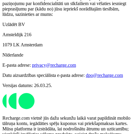
paziņojumu par konfidencialitāti un sīkfailiem vai vēlaties iesniegt
pieprasījumu par (kādu no) jūsu iepriekš norādītajām tiesībām,
lūdzu, sazinieties ar mums:
Uzlādēt BV
Amsteldijk 216
1079 LK Amsterdam
Nīderlande
E-pasta adrese:
privacy@recharge.com
Datu aizsardzības speciālista e-pasta adrese:
dpo@recharge.com
Versijas datums: 26.03.25.
Recharge.com vietnē jūs dažu sekunžu laikā varat papildināt mobilo
tālruņa kontu, iegādāties spēļu kuponus vai priekšapmaksas kartes.
Mūsu platforma ir izstrādāta, lai nodrošinātu ātrumu un uzticamību;