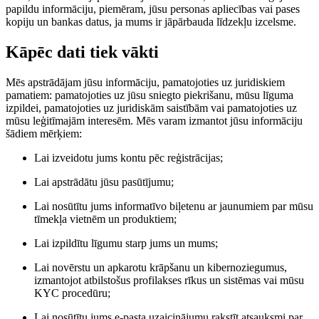
papildu informāciju, piemēram, jūsu personas apliecības vai pases
kopiju un bankas datus, ja mums ir jāpārbauda līdzekļu izcelsme.
Kāpēc dati tiek vākti
Mēs apstrādājam jūsu informāciju, pamatojoties uz juridiskiem
pamatiem: pamatojoties uz jūsu sniegto piekrišanu, mūsu līguma
izpildei, pamatojoties uz juridiskām saistībām vai pamatojoties uz
mūsu leģitīmajām interesēm. Mēs varam izmantot jūsu informāciju
šādiem mērķiem:
Lai izveidotu jums kontu pēc reģistrācijas;
Lai apstrādātu jūsu pasūtījumu;
Lai nosūtītu jums informatīvo biļetenu ar jaunumiem par mūsu
tīmekļa vietnēm un produktiem;
Lai izpildītu līgumu starp jums un mums;
Lai novērstu un apkarotu krāpšanu un kibernoziegumus,
izmantojot atbilstošus profilakses rīkus un sistēmas vai mūsu
KYC procedūru;
Lai nosūtītu jums e-pasta uzaicinājumu rakstīt atsauksmi par