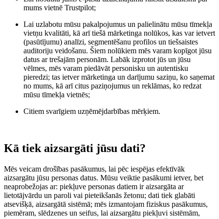
mums vietnē Trustpilot;
Lai uzlabotu mūsu pakalpojumus un palielinātu mūsu tīmekļa
vietņu kvalitāti, kā arī tiešā mārketinga nolūkos, kas var ietvert
(pasūtījumu) analīzi, segmentēšanu profilos un tiešsaistes
auditoriju veidošanu. Šiem nolūkiem mēs varam kopīgot jūsu
datus ar trešajām personām. Labāk izprotot jūs un jūsu
vēlmes, mēs varam piedāvāt personisku un autentisku
pieredzi; tas ietver mārketinga un darījumu saziņu, ko saņemat
no mums, kā arī citus paziņojumus un reklāmas, ko redzat
mūsu tīmekļa vietnēs;
Citiem svarīgiem uzņēmējdarbības mērķiem.
Kā tiek aizsargāti jūsu dati?
Mēs veicam drošības pasākumus, lai pēc iespējas efektīvāk
aizsargātu jūsu personas datus. Mūsu veiktie pasākumi ietver, bet
neaprobežojas ar: piekļuve personas datiem ir aizsargāta ar
lietotājvārdu un paroli vai pieteikšanās žetonu; dati tiek glabāti
atsevišķā, aizsargātā sistēmā; mēs izmantojam fiziskus pasākumus,
piemēram, slēdzenes un seifus, lai aizsargātu piekļuvi sistēmām,