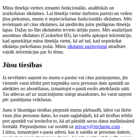
Mūsu tīmekļa vietnes izmanto funkcionālās, analītiskās un
izsekošanas sīkdatnes. Lai tīmekļa vietne darbotos pareizi un veiktu
jūsu pirkumus, mums ir nepieciešamas funkcionālās sīkdatnes. Mēs
ievietojam arī citas sīkdatnes, lai piedāvātu jums pielāgotas tīmekļa
lapas. Dažas no šīm sīkdatnēm ievieto ārējās puses. Mēs analizējam
anonīmas sīkdatnes (Cookiebot ID), lai varētu apkopot informāciju,
kad apmeklējat mūsu tīmekļa vietni, kā arī tad, kad nepiekrītat
sīkdatņu piekrišanas joslai. Mūsu
sīkdatņu paziņojumā
atradīsiet
vairāk informācijas par šo tēmu.
Jūsu tiesības
Ja nevēlaties saņemt no mums e-pastus vai citus paziņojumus, jūs
vienmēr varat iebilst pret turpmāku savu personas datu apstrādi un
atteikties no abonēšanas, izmantojot e-pastā esošo atteikšanās saiti.
Tas attiecas arī uz uzaicinājumu sniegt atsauksmes, ko varat saņemt
pēc pasūtījuma veikšanas.
Jums ir likumīgas tiesības pieprasīt mums pārbaudīt, labot vai dzēst
visus jūsu personas datus, ko esam saglabājuši, kā arī tiesības iebilst
pret apstrādi vai ierobežot to, kā arī pārsūtīt savus datus mašīnlasāmā
formātā. Pieprasījumus var nosūtīt uz
privacy@recharge.com
.
Lūdzu, izmantojiet e-pasta adresi, kas ir saistīta ar personas datiem,