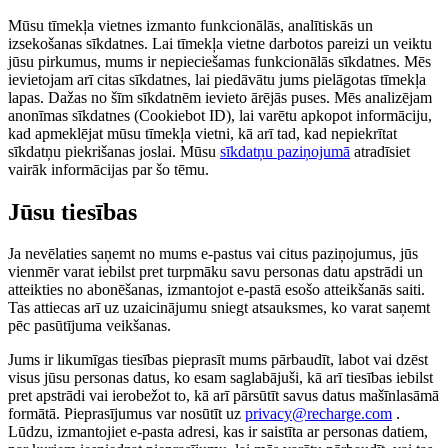
Mūsu tīmekļa vietnes izmanto funkcionālās, analītiskās un
izsekošanas sīkdatnes. Lai tīmekļa vietne darbotos pareizi un veiktu
jūsu pirkumus, mums ir nepieciešamas funkcionālās sīkdatnes. Mēs
ievietojam arī citas sīkdatnes, lai piedāvātu jums pielāgotas tīmekļa
lapas. Dažas no šīm sīkdatnēm ievieto ārējās puses. Mēs analizējam
anonīmas sīkdatnes (Cookiebot ID), lai varētu apkopot informāciju,
kad apmeklējat mūsu tīmekļa vietni, kā arī tad, kad nepiekrītat
sīkdatņu piekrišanas joslai. Mūsu
sīkdatņu paziņojumā
atradīsiet
vairāk informācijas par šo tēmu.
Jūsu tiesības
Ja nevēlaties saņemt no mums e-pastus vai citus paziņojumus, jūs
vienmēr varat iebilst pret turpmāku savu personas datu apstrādi un
atteikties no abonēšanas, izmantojot e-pastā esošo atteikšanās saiti.
Tas attiecas arī uz uzaicinājumu sniegt atsauksmes, ko varat saņemt
pēc pasūtījuma veikšanas.
Jums ir likumīgas tiesības pieprasīt mums pārbaudīt, labot vai dzēst
visus jūsu personas datus, ko esam saglabājuši, kā arī tiesības iebilst
pret apstrādi vai ierobežot to, kā arī pārsūtīt savus datus mašīnlasāmā
formātā. Pieprasījumus var nosūtīt uz
privacy@recharge.com
.
Lūdzu, izmantojiet e-pasta adresi, kas ir saistīta ar personas datiem,