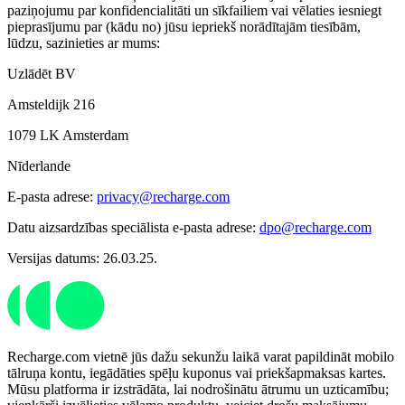
paziņojumu par konfidencialitāti un sīkfailiem vai vēlaties iesniegt
pieprasījumu par (kādu no) jūsu iepriekš norādītajām tiesībām,
lūdzu, sazinieties ar mums:
Uzlādēt BV
Amsteldijk 216
1079 LK Amsterdam
Nīderlande
E-pasta adrese:
privacy@recharge.com
Datu aizsardzības speciālista e-pasta adrese:
dpo@recharge.com
Versijas datums: 26.03.25.
Recharge.com vietnē jūs dažu sekunžu laikā varat papildināt mobilo
tālruņa kontu, iegādāties spēļu kuponus vai priekšapmaksas kartes.
Mūsu platforma ir izstrādāta, lai nodrošinātu ātrumu un uzticamību;