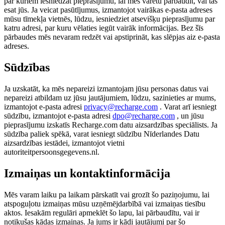
par kuriem iesniedzat pieprasījumu, lai mēs varētu pārbaudīt, vai tas
esat jūs. Ja veicat pasūtījumus, izmantojot vairākas e-pasta adreses
mūsu tīmekļa vietnēs, lūdzu, iesniedziet atsevišķu pieprasījumu par
katru adresi, par kuru vēlaties iegūt vairāk informācijas. Bez šīs
pārbaudes mēs nevaram redzēt vai apstiprināt, kas slēpjas aiz e-pasta
adreses.
Sūdzības
Ja uzskatāt, ka mēs nepareizi izmantojam jūsu personas datus vai
nepareizi atbildam uz jūsu jautājumiem, lūdzu, sazinieties ar mums,
izmantojot e-pasta adresi
privacy@recharge.com
. Varat arī iesniegt
sūdzību, izmantojot e-pasta adresi
dpo@recharge.com
, un jūsu
pieprasījumu izskatīs Recharge.com datu aizsardzības speciālists. Ja
sūdzība paliek spēkā, varat iesniegt sūdzību Nīderlandes Datu
aizsardzības iestādei, izmantojot vietni
autoriteitpersoonsgegevens.nl.
Izmaiņas un kontaktinformācija
Mēs varam laiku pa laikam pārskatīt vai grozīt šo paziņojumu, lai
atspoguļotu izmaiņas mūsu uzņēmējdarbībā vai izmaiņas tiesību
aktos. Iesakām regulāri apmeklēt šo lapu, lai pārbaudītu, vai ir
notikušas kādas izmaiņas. Ja jums ir kādi jautājumi par šo