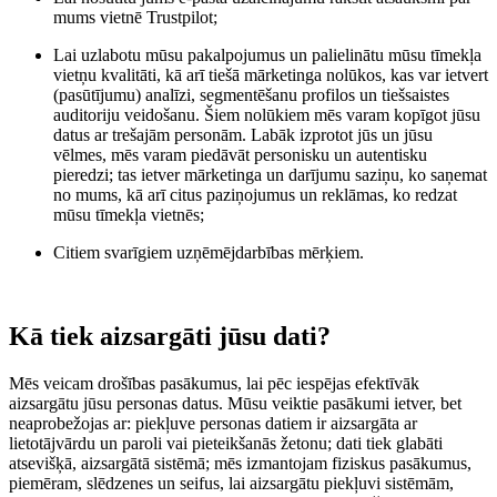
mums vietnē Trustpilot;
Lai uzlabotu mūsu pakalpojumus un palielinātu mūsu tīmekļa
vietņu kvalitāti, kā arī tiešā mārketinga nolūkos, kas var ietvert
(pasūtījumu) analīzi, segmentēšanu profilos un tiešsaistes
auditoriju veidošanu. Šiem nolūkiem mēs varam kopīgot jūsu
datus ar trešajām personām. Labāk izprotot jūs un jūsu
vēlmes, mēs varam piedāvāt personisku un autentisku
pieredzi; tas ietver mārketinga un darījumu saziņu, ko saņemat
no mums, kā arī citus paziņojumus un reklāmas, ko redzat
mūsu tīmekļa vietnēs;
Citiem svarīgiem uzņēmējdarbības mērķiem.
Kā tiek aizsargāti jūsu dati?
Mēs veicam drošības pasākumus, lai pēc iespējas efektīvāk
aizsargātu jūsu personas datus. Mūsu veiktie pasākumi ietver, bet
neaprobežojas ar: piekļuve personas datiem ir aizsargāta ar
lietotājvārdu un paroli vai pieteikšanās žetonu; dati tiek glabāti
atsevišķā, aizsargātā sistēmā; mēs izmantojam fiziskus pasākumus,
piemēram, slēdzenes un seifus, lai aizsargātu piekļuvi sistēmām,