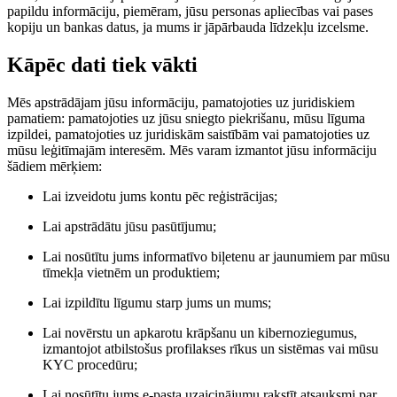
papildu informāciju, piemēram, jūsu personas apliecības vai pases
kopiju un bankas datus, ja mums ir jāpārbauda līdzekļu izcelsme.
Kāpēc dati tiek vākti
Mēs apstrādājam jūsu informāciju, pamatojoties uz juridiskiem
pamatiem: pamatojoties uz jūsu sniegto piekrišanu, mūsu līguma
izpildei, pamatojoties uz juridiskām saistībām vai pamatojoties uz
mūsu leģitīmajām interesēm. Mēs varam izmantot jūsu informāciju
šādiem mērķiem:
Lai izveidotu jums kontu pēc reģistrācijas;
Lai apstrādātu jūsu pasūtījumu;
Lai nosūtītu jums informatīvo biļetenu ar jaunumiem par mūsu
tīmekļa vietnēm un produktiem;
Lai izpildītu līgumu starp jums un mums;
Lai novērstu un apkarotu krāpšanu un kibernoziegumus,
izmantojot atbilstošus profilakses rīkus un sistēmas vai mūsu
KYC procedūru;
Lai nosūtītu jums e-pasta uzaicinājumu rakstīt atsauksmi par