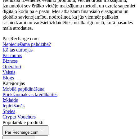
vienkārši izvēlieties vēlamo produktu, veiciet drošu maksājumu,
izmantojot sev ērtāko vietējo maksājumu metodi, un uzreiz saņemiet
digitālo kodu pa e-pastu. Mēs atbalstām finansiālo elastīgumu un
globālo savienojamību, nodrošinot, ka jūs vienmēr paliksiet
sasniedzami un varēsiet izklaidēties, neatkarīgi no tā, kurā pasaules
malā atrodaties.
Par Recharge.com
Nepieciešama palīdzība?
Kā tas darbojas
Par mums
Bizness
Operatori
Valstis
Blogs
Kategorijas
Mobilā papildināšana
Priekšapmaksas kredītkartes
Izklaide
Iepirkšanās
Spēles
Crypto Vouchers
Populārākie produkti
Par Recharge.com