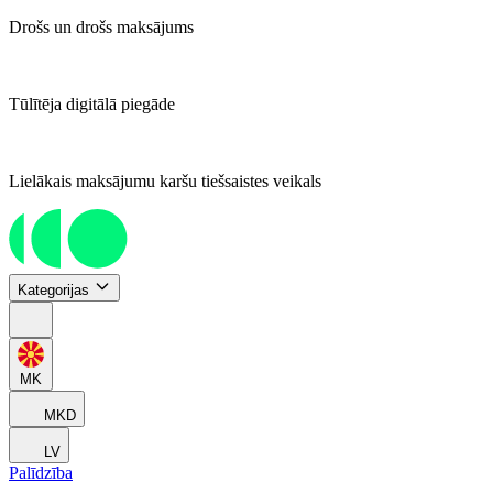
Drošs un drošs maksājums
Tūlītēja digitālā piegāde
Lielākais maksājumu karšu tiešsaistes veikals
Kategorijas
MK
MKD
LV
Palīdzība