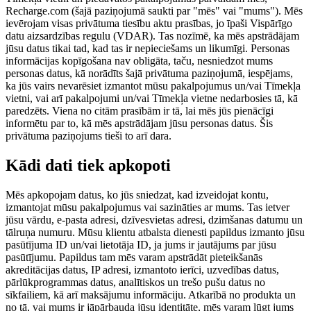
Recharge.com (šajā paziņojumā saukti par "mēs" vai "mums"). Mēs
ievērojam visas privātuma tiesību aktu prasības, jo īpaši Vispārīgo
datu aizsardzības regulu (VDAR). Tas nozīmē, ka mēs apstrādājam
jūsu datus tikai tad, kad tas ir nepieciešams un likumīgi. Personas
informācijas kopīgošana nav obligāta, taču, nesniedzot mums
personas datus, kā norādīts šajā privātuma paziņojumā, iespējams,
ka jūs vairs nevarēsiet izmantot mūsu pakalpojumus un/vai Tīmekļa
vietni, vai arī pakalpojumi un/vai Tīmekļa vietne nedarbosies tā, kā
paredzēts. Viena no citām prasībām ir tā, lai mēs jūs pienācīgi
informētu par to, kā mēs apstrādājam jūsu personas datus. Šis
privātuma paziņojums tieši to arī dara.
Kādi dati tiek apkopoti
Mēs apkopojam datus, ko jūs sniedzat, kad izveidojat kontu,
izmantojat mūsu pakalpojumus vai sazināties ar mums. Tas ietver
jūsu vārdu, e-pasta adresi, dzīvesvietas adresi, dzimšanas datumu un
tālruņa numuru. Mūsu klientu atbalsta dienesti papildus izmanto jūsu
pasūtījuma ID un/vai lietotāja ID, ja jums ir jautājums par jūsu
pasūtījumu. Papildus tam mēs varam apstrādāt pieteikšanās
akreditācijas datus, IP adresi, izmantoto ierīci, uzvedības datus,
pārlūkprogrammas datus, analītiskos un trešo pušu datus no
sīkfailiem, kā arī maksājumu informāciju. Atkarībā no produkta un
no tā, vai mums ir jāpārbauda jūsu identitāte, mēs varam lūgt jums