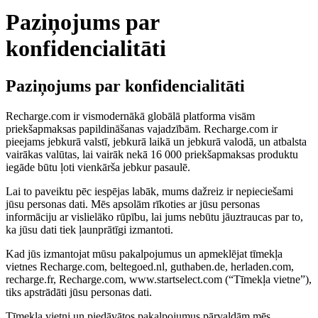
Paziņojums par
konfidencialitāti
Paziņojums par konfidencialitāti
Recharge.com ir vismodernākā globālā platforma visām
priekšapmaksas papildināšanas vajadzībām. Recharge.com ir
pieejams jebkurā valstī, jebkurā laikā un jebkurā valodā, un atbalsta
vairākas valūtas, lai vairāk nekā 16 000 priekšapmaksas produktu
iegāde būtu ļoti vienkārša jebkur pasaulē.
Lai to paveiktu pēc iespējas labāk, mums dažreiz ir nepieciešami
jūsu personas dati. Mēs apsolām rīkoties ar jūsu personas
informāciju ar vislielāko rūpību, lai jums nebūtu jāuztraucas par to,
ka jūsu dati tiek ļaunprātīgi izmantoti.
Kad jūs izmantojat mūsu pakalpojumus un apmeklējat tīmekļa
vietnes Recharge.com, beltegoed.nl, guthaben.de, herladen.com,
recharge.fr, Recharge.com, www.startselect.com (“Tīmekļa vietne”),
tiks apstrādāti jūsu personas dati.
Tīmekļa vietni un piedāvātos pakalpojumus pārvaldām mēs,