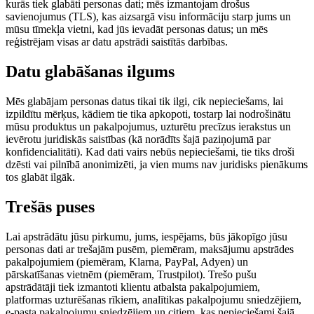
kurās tiek glabāti personas dati; mēs izmantojam drošus
savienojumus (TLS), kas aizsargā visu informāciju starp jums un
mūsu tīmekļa vietni, kad jūs ievadāt personas datus; un mēs
reģistrējam visas ar datu apstrādi saistītās darbības.
Datu glabāšanas ilgums
Mēs glabājam personas datus tikai tik ilgi, cik nepieciešams, lai
izpildītu mērķus, kādiem tie tika apkopoti, tostarp lai nodrošinātu
mūsu produktus un pakalpojumus, uzturētu precīzus ierakstus un
ievērotu juridiskās saistības (kā norādīts šajā paziņojumā par
konfidencialitāti). Kad dati vairs nebūs nepieciešami, tie tiks droši
dzēsti vai pilnībā anonimizēti, ja vien mums nav juridisks pienākums
tos glabāt ilgāk.
Trešās puses
Lai apstrādātu jūsu pirkumu, jums, iespējams, būs jākopīgo jūsu
personas dati ar trešajām pusēm, piemēram, maksājumu apstrādes
pakalpojumiem (piemēram, Klarna, PayPal, Adyen) un
pārskatīšanas vietnēm (piemēram, Trustpilot). Trešo pušu
apstrādātāji tiek izmantoti klientu atbalsta pakalpojumiem,
platformas uzturēšanas rīkiem, analītikas pakalpojumu sniedzējiem,
e-pasta pakalpojumu sniedzējiem un citiem, kas nepieciešami šajā