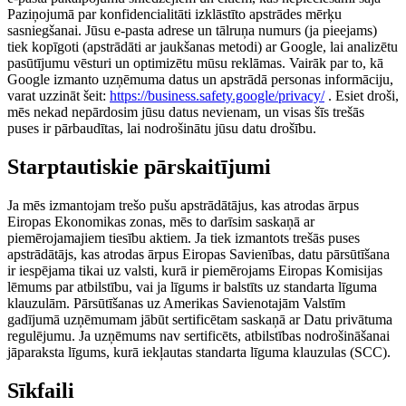
Paziņojumā par konfidencialitāti izklāstīto apstrādes mērķu
sasniegšanai. Jūsu e-pasta adrese un tālruņa numurs (ja pieejams)
tiek kopīgoti (apstrādāti ar jaukšanas metodi) ar Google, lai analizētu
pasūtījumu vēsturi un optimizētu mūsu reklāmas. Vairāk par to, kā
Google izmanto uzņēmuma datus un apstrādā personas informāciju,
varat uzzināt šeit:
https://business.safety.google/privacy/
. Esiet droši,
mēs nekad nepārdosim jūsu datus nevienam, un visas šīs trešās
puses ir pārbaudītas, lai nodrošinātu jūsu datu drošību.
Starptautiskie pārskaitījumi
Ja mēs izmantojam trešo pušu apstrādātājus, kas atrodas ārpus
Eiropas Ekonomikas zonas, mēs to darīsim saskaņā ar
piemērojamajiem tiesību aktiem. Ja tiek izmantots trešās puses
apstrādātājs, kas atrodas ārpus Eiropas Savienības, datu pārsūtīšana
ir iespējama tikai uz valsti, kurā ir piemērojams Eiropas Komisijas
lēmums par atbilstību, vai ja līgums ir balstīts uz standarta līguma
klauzulām. Pārsūtīšanas uz Amerikas Savienotajām Valstīm
gadījumā uzņēmumam jābūt sertificētam saskaņā ar Datu privātuma
regulējumu. Ja uzņēmums nav sertificēts, atbilstības nodrošināšanai
jāparaksta līgums, kurā iekļautas standarta līguma klauzulas (SCC).
Sīkfaili