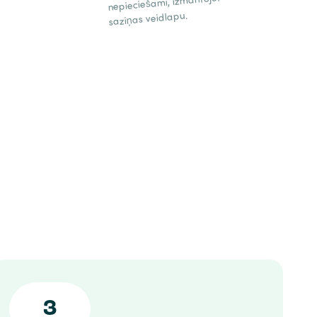
nepieciešami, izmantojot
saziņas veidlapu.
3