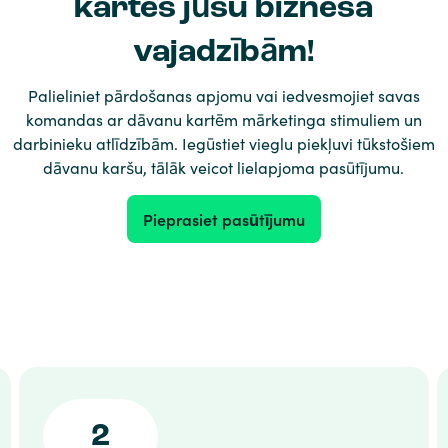
kartes jūsu biznesa
vajadzībām!
Palieliniet pārdošanas apjomu vai iedvesmojiet savas
komandas ar dāvanu kartēm mārketinga stimuliem un
darbinieku atlīdzībām. Iegūstiet vieglu piekļuvi tūkstošiem
dāvanu karšu, tālāk veicot lielapjoma pasūtījumu.
Pieprasiet pasūtījumu
2