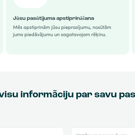
Jūsu pasūtījuma apstiprināšana
Mēs apstiprinām jūsu pieprasījumu, nosūtām
jums piedāvājumu un sagatavojam rēķinu.
visu informāciju par savu pa
Uzņēmuma nosaukums