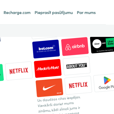
Recharge.com
Pieprasīt pasūtījumu
Par mums
Un daudzas citas iespējas.
Vienkārši dariet mums
zināmu, kādi zīmoli jums ir