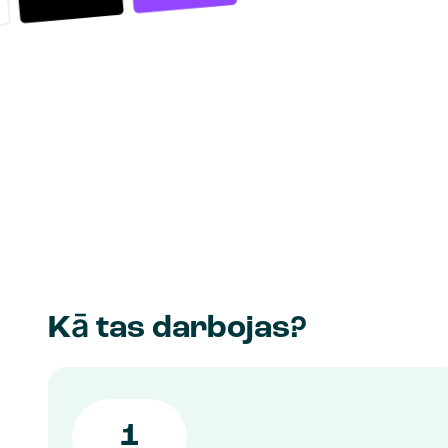
Kā tas darbojas?
1