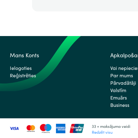
Mans Konts
Apkalpošan
Ielogoties
Vai nepieci
Reģistrēties
Par mums
Pārvadātāji
Valstīm
Emuārs
Business
33 + maksājuma veidi
Redzēt visu