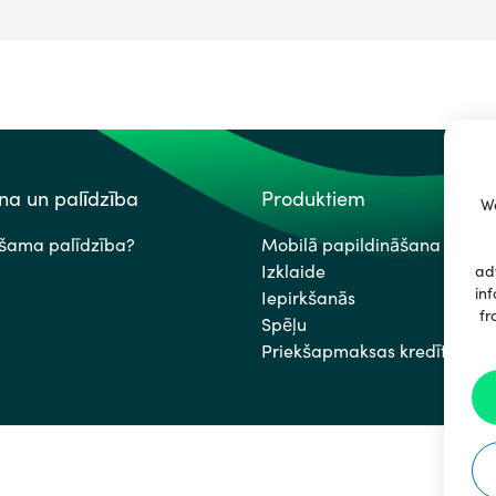
a un palīdzība
Produktiem
We
ešama palīdzība?
Mobilā papildināšana
Izklaide
ad
inf
Iepirkšanās
fr
Spēļu
Priekšapmaksas kredītkartes