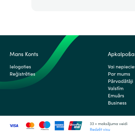
Mans Konts
Apkalpošan
Ielogoties
Vai nepieci
Reģistrēties
Par mums
Pārvadātāji
Valstīm
Emuārs
Business
33 + maksājuma veidi
Redzēt visu