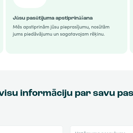
Jūsu pasūtījuma apstiprināšana
Mēs apstiprinām jūsu pieprasījumu, nosūtām
jums piedāvājumu un sagatavojam rēķinu.
visu informāciju par savu pa
Uzņēmuma nosaukums