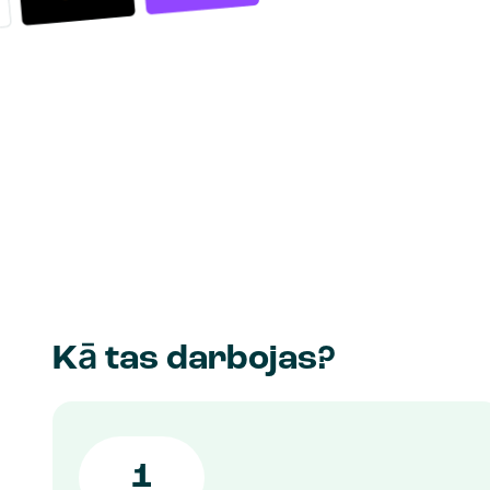
Kā tas darbojas?
1