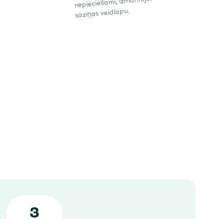
nepieciešami, izmantojot
saziņas veidlapu.
3