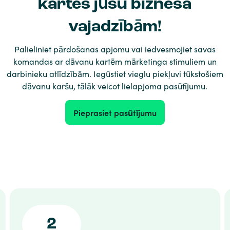
kartes jūsu biznesa
vajadzībām!
Palieliniet pārdošanas apjomu vai iedvesmojiet savas
komandas ar dāvanu kartēm mārketinga stimuliem un
darbinieku atlīdzībām. Iegūstiet vieglu piekļuvi tūkstošiem
dāvanu karšu, tālāk veicot lielapjoma pasūtījumu.
Pieprasiet pasūtījumu
2