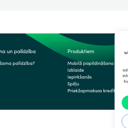
a un palīdzība
Produktiem
We
ešama palīdzība?
Mobilā papildināšana
Izklaide
ad
inf
Iepirkšanās
fr
Spēļu
Priekšapmaksas kredītkartes