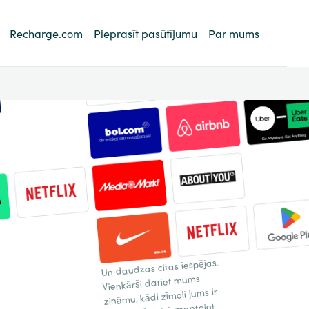
Recharge.com
Pieprasīt pasūtījumu
Par mums
Un daudzas citas iespējas.
Vienkārši dariet mums
zināmu, kādi zīmoli jums ir