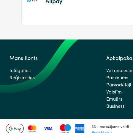
Alipay
Mans Konts
Apkalpošan
Ielogoties
Vai nepieci
Reģistrēties
Par mums
Pārvadātāji
Valstīm
Emuārs
Business
33 + maksājuma veidi
Redzēt visu