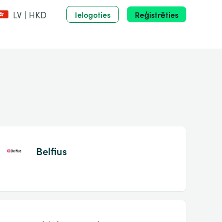
LV | HKD
Ielogoties
Reģistrēties
Belfius