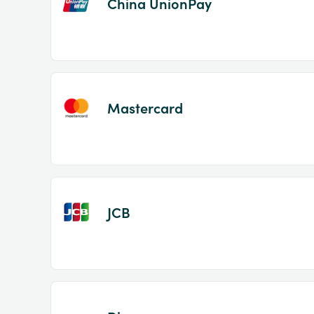
China UnionPay
Mastercard
JCB