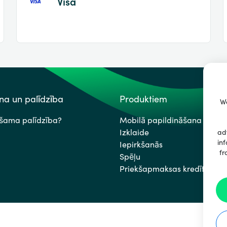
Visa
a un palīdzība
Produktiem
We
ešama palīdzība?
Mobilā papildināšana
Izklaide
ad
inf
Iepirkšanās
fr
Spēļu
Priekšapmaksas kredītkartes