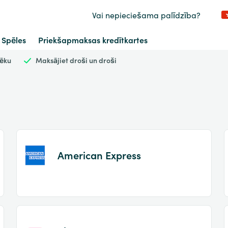
Vai nepieciešama palīdzība?
Spēles
Priekšapmaksas kredītkartes
vēku
Maksājiet droši un droši
American Express
Item
1
of
2