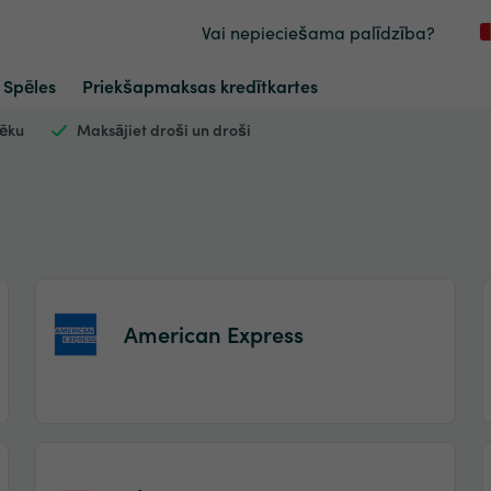
Vai nepieciešama palīdzība?
Spēles
Priekšapmaksas kredītkartes
vēku
Maksājiet droši un droši
American Express
Item
1
of
2