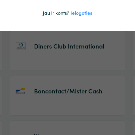
Maestro
Jau ir konts?
Ielogoties
Diners Club International
Bancontact/Mister Cash