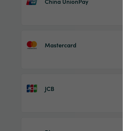
China UnionPay
Mastercard
JCB