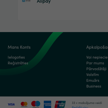
Alipay
Mans Konts
Apkalpošan
Ielogoties
Vai nepieci
Reģistrēties
Par mums
Pārvadātāji
Valstīm
Emuārs
Business
33 + maksājuma veidi
Redzēt visu