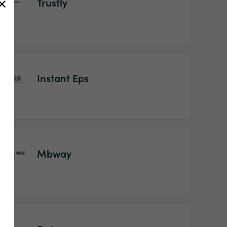
Trustly
Instant Eps
Mbway