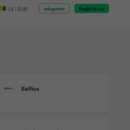
LV | EUR
Ielogoties
Reģistrēties
Belfius