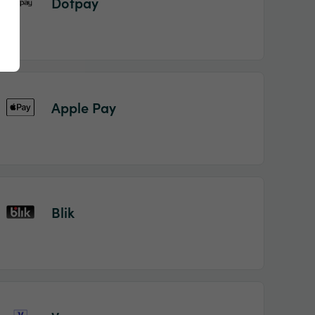
Dotpay
Apple Pay
Blik