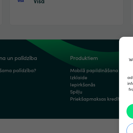
Visa
a un palīdzība
Produktiem
We
ešama palīdzība?
Mobilā papildināšana
Izklaide
ad
inf
Iepirkšanās
fr
Spēļu
Priekšapmaksas kredītkartes