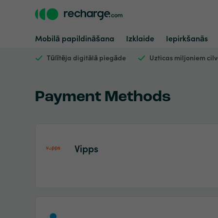
Mobilā papildināšana
Izklaide
Iepirkšanās
Tūlītēja digitālā piegāde
Uzticas miljoniem cil
Payment Methods
Vipps