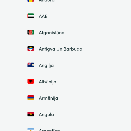
AAE
Afganistāna
Antigva Un Barbuda
Angilja
Albānija
Armēnija
Angola
Argentīna