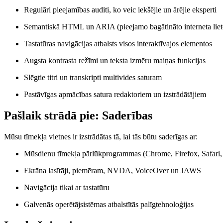
Regulāri pieejamības auditi, ko veic iekšējie un ārējie eksperti
Semantiskā HTML un ARIA (pieejamo bagātināto interneta lie
Tastatūras navigācijas atbalsts visos interaktīvajos elementos
Augsta kontrasta režīmi un teksta izmēru maiņas funkcijas
Slēgtie titri un transkripti multivides saturam
Pastāvīgas apmācības satura redaktoriem un izstrādātājiem
Pašlaik strādā pie: Saderības
Mūsu tīmekļa vietnes ir izstrādātas tā, lai tās būtu saderīgas ar:
Mūsdienu tīmekļa pārlūkprogrammas (Chrome, Firefox, Safari,
Ekrāna lasītāji, piemēram, NVDA, VoiceOver un JAWS
Navigācija tikai ar tastatūru
Galvenās operētājsistēmas atbalstītās palīgtehnoloģijas