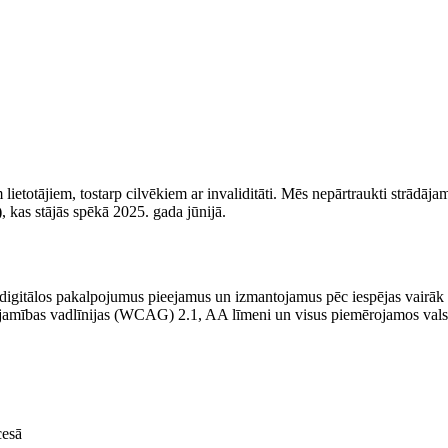
ietotājiem, tostarp cilvēkiem ar invaliditāti. Mēs nepārtraukti strādājam
)
, kas stājās spēkā 2025. gada jūnijā.
igitālos pakalpojumus pieejamus un izmantojamus pēc iespējas vairāk ci
ejamības vadlīnijas (WCAG) 2.1, AA līmeni un visus piemērojamos vals
cesā