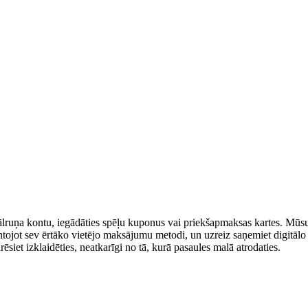
lruņa kontu, iegādāties spēļu kuponus vai priekšapmaksas kartes. Mūsu 
ntojot sev ērtāko vietējo maksājumu metodi, un uzreiz saņemiet digitālo
siet izklaidēties, neatkarīgi no tā, kurā pasaules malā atrodaties.