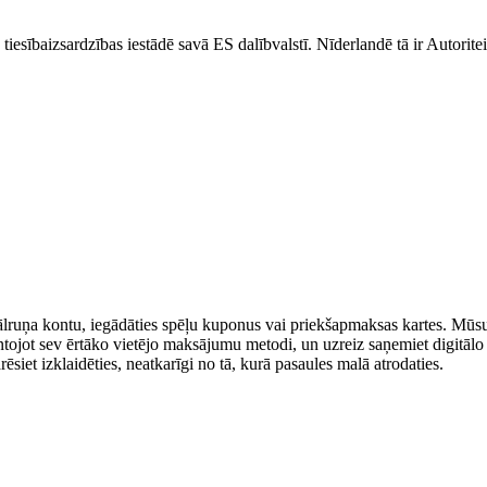
ajā tiesībaizsardzības iestādē savā ES dalībvalstī. Nīderlandē tā ir Au
lruņa kontu, iegādāties spēļu kuponus vai priekšapmaksas kartes. Mūsu 
ntojot sev ērtāko vietējo maksājumu metodi, un uzreiz saņemiet digitālo
siet izklaidēties, neatkarīgi no tā, kurā pasaules malā atrodaties.