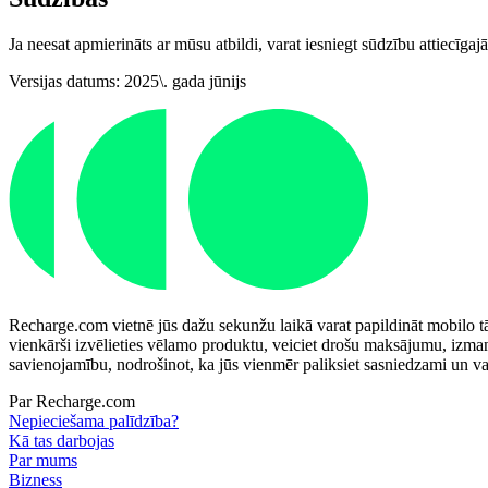
Ja neesat apmierināts ar mūsu atbildi, varat iesniegt sūdzību attiecīg
Versijas datums: 2025\. gada jūnijs
Recharge.com vietnē jūs dažu sekunžu laikā varat papildināt mobilo tā
vienkārši izvēlieties vēlamo produktu, veiciet drošu maksājumu, izma
savienojamību, nodrošinot, ka jūs vienmēr paliksiet sasniedzami un varē
Par Recharge.com
Nepieciešama palīdzība?
Kā tas darbojas
Par mums
Bizness