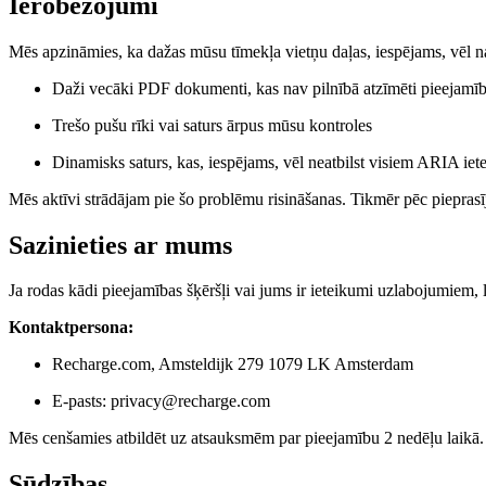
Ierobežojumi
Mēs apzināmies, ka dažas mūsu tīmekļa vietņu daļas, iespējams, vēl na
Daži vecāki PDF dokumenti, kas nav pilnībā atzīmēti pieejamīb
Trešo pušu rīki vai saturs ārpus mūsu kontroles
Dinamisks saturs, kas, iespējams, vēl neatbilst visiem ARIA ie
Mēs aktīvi strādājam pie šo problēmu risināšanas. Tikmēr pēc pieprasī
Sazinieties ar mums
Ja rodas kādi pieejamības šķēršļi vai jums ir ieteikumi uzlabojumiem,
Kontaktpersona:
Recharge.com, Amsteldijk 279 1079 LK Amsterdam
E-pasts: privacy@recharge.com
Mēs cenšamies atbildēt uz atsauksmēm par pieejamību 2 nedēļu laikā.
Sūdzības