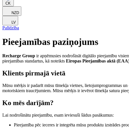
CK
NZD
LV
Palīdzība
Pieejamības paziņojums
Recharge Group
ir apņēmusies nodrošināt digitālo pieejamību visiem l
pieejamības standartus, kā noteikts
Eiropas Pieejamības aktā (EAA
Klients pirmajā vietā
Mūsu mērķis ir padarīt mūsu tīmekļa vietnes, lietojumprogrammas un d
motoriskiem traucējumiem. Mūsu mērķis ir ievērot tīmekļa satura pie
Ko mēs darījām?
Lai nodrošinātu pieejamību, esam ieviesuši šādus pasākumus:
Pieejamība pēc ieceres ir integrēta mūsu produktu izstrādes pro