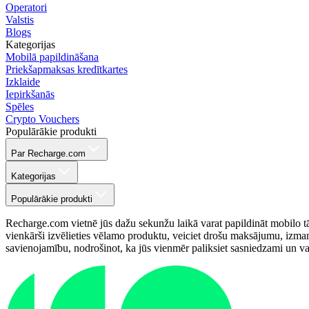
Operatori
Valstis
Blogs
Kategorijas
Mobilā papildināšana
Priekšapmaksas kredītkartes
Izklaide
Iepirkšanās
Spēles
Crypto Vouchers
Populārākie produkti
Par Recharge.com
Kategorijas
Populārākie produkti
Recharge.com vietnē jūs dažu sekunžu laikā varat papildināt mobilo tā
vienkārši izvēlieties vēlamo produktu, veiciet drošu maksājumu, izma
savienojamību, nodrošinot, ka jūs vienmēr paliksiet sasniedzami un varē