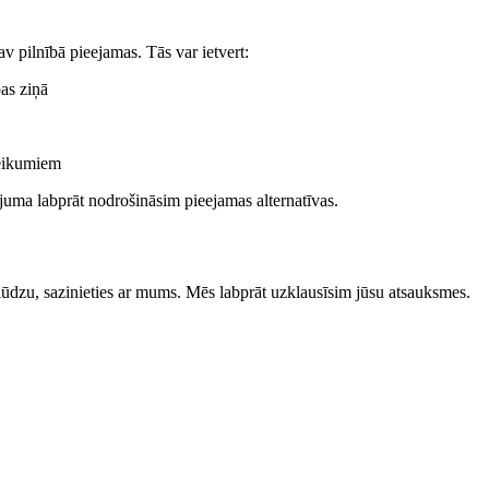
v pilnībā pieejamas. Tās var ietvert:
as ziņā
teikumiem
juma labprāt nodrošināsim pieejamas alternatīvas.
 lūdzu, sazinieties ar mums. Mēs labprāt uzklausīsim jūsu atsauksmes.