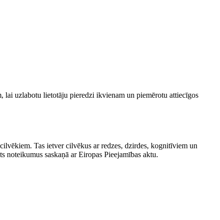
, lai uzlabotu lietotāju pieredzi ikvienam un piemērotu attiecīgos
lvēkiem. Tas ietver cilvēkus ar redzes, dzirdes, kognitīviem un
ts noteikumus saskaņā ar Eiropas Pieejamības aktu.