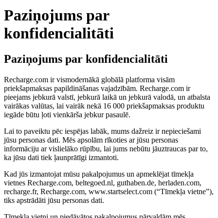
Paziņojums par
konfidencialitāti
Paziņojums par konfidencialitāti
Recharge.com ir vismodernākā globālā platforma visām
priekšapmaksas papildināšanas vajadzībām. Recharge.com ir
pieejams jebkurā valstī, jebkurā laikā un jebkurā valodā, un atbalsta
vairākas valūtas, lai vairāk nekā 16 000 priekšapmaksas produktu
iegāde būtu ļoti vienkārša jebkur pasaulē.
Lai to paveiktu pēc iespējas labāk, mums dažreiz ir nepieciešami
jūsu personas dati. Mēs apsolām rīkoties ar jūsu personas
informāciju ar vislielāko rūpību, lai jums nebūtu jāuztraucas par to,
ka jūsu dati tiek ļaunprātīgi izmantoti.
Kad jūs izmantojat mūsu pakalpojumus un apmeklējat tīmekļa
vietnes Recharge.com, beltegoed.nl, guthaben.de, herladen.com,
recharge.fr, Recharge.com, www.startselect.com (“Tīmekļa vietne”),
tiks apstrādāti jūsu personas dati.
Tīmekļa vietni un piedāvātos pakalpojumus pārvaldām mēs,