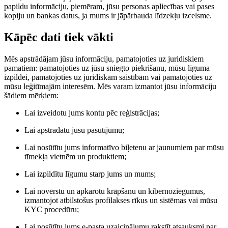
papildu informāciju, piemēram, jūsu personas apliecības vai pases
kopiju un bankas datus, ja mums ir jāpārbauda līdzekļu izcelsme.
Kāpēc dati tiek vākti
Mēs apstrādājam jūsu informāciju, pamatojoties uz juridiskiem
pamatiem: pamatojoties uz jūsu sniegto piekrišanu, mūsu līguma
izpildei, pamatojoties uz juridiskām saistībām vai pamatojoties uz
mūsu leģitīmajām interesēm. Mēs varam izmantot jūsu informāciju
šādiem mērķiem:
Lai izveidotu jums kontu pēc reģistrācijas;
Lai apstrādātu jūsu pasūtījumu;
Lai nosūtītu jums informatīvo biļetenu ar jaunumiem par mūsu
tīmekļa vietnēm un produktiem;
Lai izpildītu līgumu starp jums un mums;
Lai novērstu un apkarotu krāpšanu un kibernoziegumus,
izmantojot atbilstošus profilakses rīkus un sistēmas vai mūsu
KYC procedūru;
Lai nosūtītu jums e-pasta uzaicinājumu rakstīt atsauksmi par