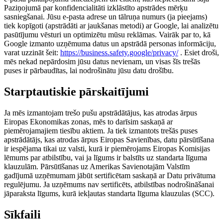
Paziņojumā par konfidencialitāti izklāstīto apstrādes mērķu
sasniegšanai. Jūsu e-pasta adrese un tālruņa numurs (ja pieejams)
tiek kopīgoti (apstrādāti ar jaukšanas metodi) ar Google, lai analizētu
pasūtījumu vēsturi un optimizētu mūsu reklāmas. Vairāk par to, kā
Google izmanto uzņēmuma datus un apstrādā personas informāciju,
varat uzzināt šeit:
https://business.safety.google/privacy/
. Esiet droši,
mēs nekad nepārdosim jūsu datus nevienam, un visas šīs trešās
puses ir pārbaudītas, lai nodrošinātu jūsu datu drošību.
Starptautiskie pārskaitījumi
Ja mēs izmantojam trešo pušu apstrādātājus, kas atrodas ārpus
Eiropas Ekonomikas zonas, mēs to darīsim saskaņā ar
piemērojamajiem tiesību aktiem. Ja tiek izmantots trešās puses
apstrādātājs, kas atrodas ārpus Eiropas Savienības, datu pārsūtīšana
ir iespējama tikai uz valsti, kurā ir piemērojams Eiropas Komisijas
lēmums par atbilstību, vai ja līgums ir balstīts uz standarta līguma
klauzulām. Pārsūtīšanas uz Amerikas Savienotajām Valstīm
gadījumā uzņēmumam jābūt sertificētam saskaņā ar Datu privātuma
regulējumu. Ja uzņēmums nav sertificēts, atbilstības nodrošināšanai
jāparaksta līgums, kurā iekļautas standarta līguma klauzulas (SCC).
Sīkfaili