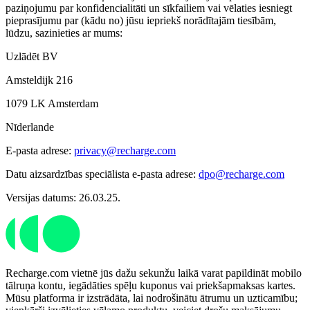
paziņojumu par konfidencialitāti un sīkfailiem vai vēlaties iesniegt
pieprasījumu par (kādu no) jūsu iepriekš norādītajām tiesībām,
lūdzu, sazinieties ar mums:
Uzlādēt BV
Amsteldijk 216
1079 LK Amsterdam
Nīderlande
E-pasta adrese:
privacy@recharge.com
Datu aizsardzības speciālista e-pasta adrese:
dpo@recharge.com
Versijas datums: 26.03.25.
Recharge.com vietnē jūs dažu sekunžu laikā varat papildināt mobilo
tālruņa kontu, iegādāties spēļu kuponus vai priekšapmaksas kartes.
Mūsu platforma ir izstrādāta, lai nodrošinātu ātrumu un uzticamību;