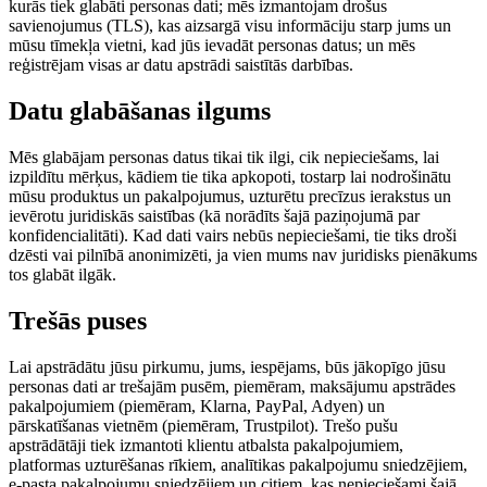
kurās tiek glabāti personas dati; mēs izmantojam drošus
savienojumus (TLS), kas aizsargā visu informāciju starp jums un
mūsu tīmekļa vietni, kad jūs ievadāt personas datus; un mēs
reģistrējam visas ar datu apstrādi saistītās darbības.
Datu glabāšanas ilgums
Mēs glabājam personas datus tikai tik ilgi, cik nepieciešams, lai
izpildītu mērķus, kādiem tie tika apkopoti, tostarp lai nodrošinātu
mūsu produktus un pakalpojumus, uzturētu precīzus ierakstus un
ievērotu juridiskās saistības (kā norādīts šajā paziņojumā par
konfidencialitāti). Kad dati vairs nebūs nepieciešami, tie tiks droši
dzēsti vai pilnībā anonimizēti, ja vien mums nav juridisks pienākums
tos glabāt ilgāk.
Trešās puses
Lai apstrādātu jūsu pirkumu, jums, iespējams, būs jākopīgo jūsu
personas dati ar trešajām pusēm, piemēram, maksājumu apstrādes
pakalpojumiem (piemēram, Klarna, PayPal, Adyen) un
pārskatīšanas vietnēm (piemēram, Trustpilot). Trešo pušu
apstrādātāji tiek izmantoti klientu atbalsta pakalpojumiem,
platformas uzturēšanas rīkiem, analītikas pakalpojumu sniedzējiem,
e-pasta pakalpojumu sniedzējiem un citiem, kas nepieciešami šajā