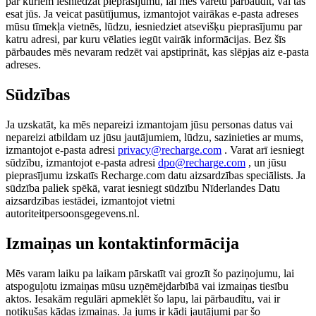
par kuriem iesniedzat pieprasījumu, lai mēs varētu pārbaudīt, vai tas
esat jūs. Ja veicat pasūtījumus, izmantojot vairākas e-pasta adreses
mūsu tīmekļa vietnēs, lūdzu, iesniedziet atsevišķu pieprasījumu par
katru adresi, par kuru vēlaties iegūt vairāk informācijas. Bez šīs
pārbaudes mēs nevaram redzēt vai apstiprināt, kas slēpjas aiz e-pasta
adreses.
Sūdzības
Ja uzskatāt, ka mēs nepareizi izmantojam jūsu personas datus vai
nepareizi atbildam uz jūsu jautājumiem, lūdzu, sazinieties ar mums,
izmantojot e-pasta adresi
privacy@recharge.com
. Varat arī iesniegt
sūdzību, izmantojot e-pasta adresi
dpo@recharge.com
, un jūsu
pieprasījumu izskatīs Recharge.com datu aizsardzības speciālists. Ja
sūdzība paliek spēkā, varat iesniegt sūdzību Nīderlandes Datu
aizsardzības iestādei, izmantojot vietni
autoriteitpersoonsgegevens.nl.
Izmaiņas un kontaktinformācija
Mēs varam laiku pa laikam pārskatīt vai grozīt šo paziņojumu, lai
atspoguļotu izmaiņas mūsu uzņēmējdarbībā vai izmaiņas tiesību
aktos. Iesakām regulāri apmeklēt šo lapu, lai pārbaudītu, vai ir
notikušas kādas izmaiņas. Ja jums ir kādi jautājumi par šo