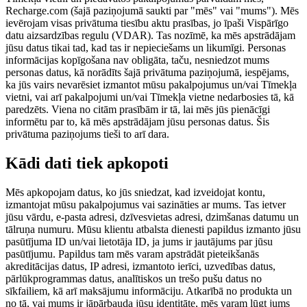
Recharge.com (šajā paziņojumā saukti par "mēs" vai "mums"). Mēs
ievērojam visas privātuma tiesību aktu prasības, jo īpaši Vispārīgo
datu aizsardzības regulu (VDAR). Tas nozīmē, ka mēs apstrādājam
jūsu datus tikai tad, kad tas ir nepieciešams un likumīgi. Personas
informācijas kopīgošana nav obligāta, taču, nesniedzot mums
personas datus, kā norādīts šajā privātuma paziņojumā, iespējams,
ka jūs vairs nevarēsiet izmantot mūsu pakalpojumus un/vai Tīmekļa
vietni, vai arī pakalpojumi un/vai Tīmekļa vietne nedarbosies tā, kā
paredzēts. Viena no citām prasībām ir tā, lai mēs jūs pienācīgi
informētu par to, kā mēs apstrādājam jūsu personas datus. Šis
privātuma paziņojums tieši to arī dara.
Kādi dati tiek apkopoti
Mēs apkopojam datus, ko jūs sniedzat, kad izveidojat kontu,
izmantojat mūsu pakalpojumus vai sazināties ar mums. Tas ietver
jūsu vārdu, e-pasta adresi, dzīvesvietas adresi, dzimšanas datumu un
tālruņa numuru. Mūsu klientu atbalsta dienesti papildus izmanto jūsu
pasūtījuma ID un/vai lietotāja ID, ja jums ir jautājums par jūsu
pasūtījumu. Papildus tam mēs varam apstrādāt pieteikšanās
akreditācijas datus, IP adresi, izmantoto ierīci, uzvedības datus,
pārlūkprogrammas datus, analītiskos un trešo pušu datus no
sīkfailiem, kā arī maksājumu informāciju. Atkarībā no produkta un
no tā, vai mums ir jāpārbauda jūsu identitāte, mēs varam lūgt jums