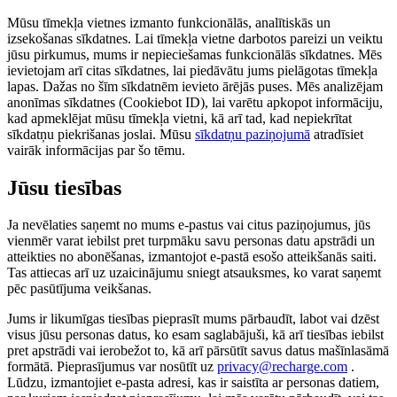
Mūsu tīmekļa vietnes izmanto funkcionālās, analītiskās un
izsekošanas sīkdatnes. Lai tīmekļa vietne darbotos pareizi un veiktu
jūsu pirkumus, mums ir nepieciešamas funkcionālās sīkdatnes. Mēs
ievietojam arī citas sīkdatnes, lai piedāvātu jums pielāgotas tīmekļa
lapas. Dažas no šīm sīkdatnēm ievieto ārējās puses. Mēs analizējam
anonīmas sīkdatnes (Cookiebot ID), lai varētu apkopot informāciju,
kad apmeklējat mūsu tīmekļa vietni, kā arī tad, kad nepiekrītat
sīkdatņu piekrišanas joslai. Mūsu
sīkdatņu paziņojumā
atradīsiet
vairāk informācijas par šo tēmu.
Jūsu tiesības
Ja nevēlaties saņemt no mums e-pastus vai citus paziņojumus, jūs
vienmēr varat iebilst pret turpmāku savu personas datu apstrādi un
atteikties no abonēšanas, izmantojot e-pastā esošo atteikšanās saiti.
Tas attiecas arī uz uzaicinājumu sniegt atsauksmes, ko varat saņemt
pēc pasūtījuma veikšanas.
Jums ir likumīgas tiesības pieprasīt mums pārbaudīt, labot vai dzēst
visus jūsu personas datus, ko esam saglabājuši, kā arī tiesības iebilst
pret apstrādi vai ierobežot to, kā arī pārsūtīt savus datus mašīnlasāmā
formātā. Pieprasījumus var nosūtīt uz
privacy@recharge.com
.
Lūdzu, izmantojiet e-pasta adresi, kas ir saistīta ar personas datiem,