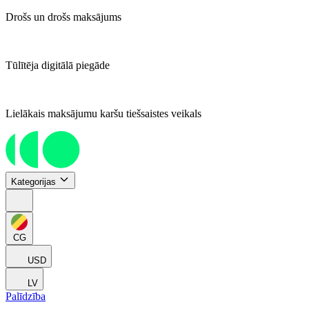
Drošs un drošs maksājums
Tūlītēja digitālā piegāde
Lielākais maksājumu karšu tiešsaistes veikals
Kategorijas
CG
USD
LV
Palīdzība