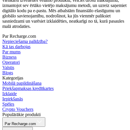
vienkārši izvēlieties vēlamo produktu, veiciet drošu maksājumu,
izmantojot sev ērtāko vietējo maksājumu metodi, un uzreiz saņemiet
digitālo kodu pa e-pastu. Mēs atbalstām finansiālo elastīgumu un
globālo savienojamību, nodrošinot, ka jūs vienmēr paliksiet
sasniedzami un varēsiet izklaidēties, neatkarīgi no tā, kurā pasaules
malā atrodaties.
Par Recharge.com
Nepieciešama palīdzība?
Kā tas darbojas
Par mums
Bizness
Operatori
Valstis
Blogs
Kategorijas
Mobilā papildināšana
Priekšapmaksas kredītkartes
Izklaide
Iepirkšanās
Spēles
Crypto Vouchers
Populārākie produkti
Par Recharge.com