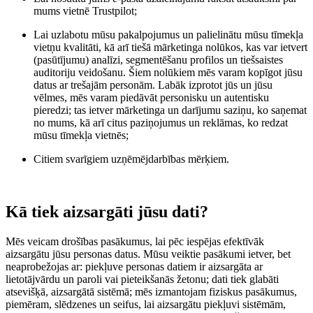
mums vietnē Trustpilot;
Lai uzlabotu mūsu pakalpojumus un palielinātu mūsu tīmekļa
vietņu kvalitāti, kā arī tiešā mārketinga nolūkos, kas var ietvert
(pasūtījumu) analīzi, segmentēšanu profilos un tiešsaistes
auditoriju veidošanu. Šiem nolūkiem mēs varam kopīgot jūsu
datus ar trešajām personām. Labāk izprotot jūs un jūsu
vēlmes, mēs varam piedāvāt personisku un autentisku
pieredzi; tas ietver mārketinga un darījumu saziņu, ko saņemat
no mums, kā arī citus paziņojumus un reklāmas, ko redzat
mūsu tīmekļa vietnēs;
Citiem svarīgiem uzņēmējdarbības mērķiem.
Kā tiek aizsargāti jūsu dati?
Mēs veicam drošības pasākumus, lai pēc iespējas efektīvāk
aizsargātu jūsu personas datus. Mūsu veiktie pasākumi ietver, bet
neaprobežojas ar: piekļuve personas datiem ir aizsargāta ar
lietotājvārdu un paroli vai pieteikšanās žetonu; dati tiek glabāti
atsevišķā, aizsargātā sistēmā; mēs izmantojam fiziskus pasākumus,
piemēram, slēdzenes un seifus, lai aizsargātu piekļuvi sistēmām,