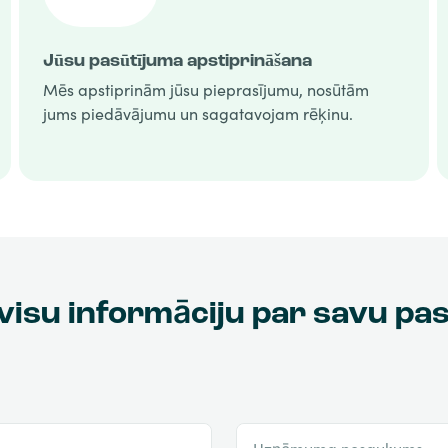
Jūsu pasūtījuma apstiprināšana
Mēs apstiprinām jūsu pieprasījumu, nosūtām
jums piedāvājumu un sagatavojam rēķinu.
visu informāciju par savu pa
Uzņēmuma nosaukums