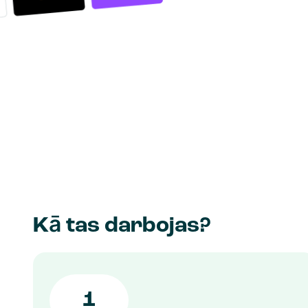
Kā tas darbojas?
1