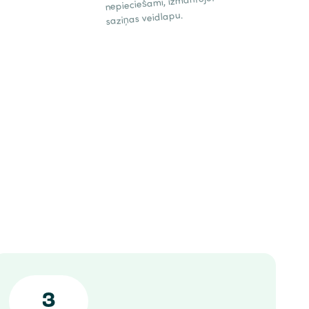
nepieciešami, izmantojot
saziņas veidlapu.
3