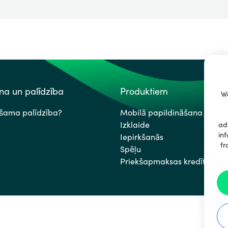
a un palīdzība
Produktiem
We
ešama palīdzība?
Mobilā papildināšana
Izklaide
ad
inf
Iepirkšanās
fr
Spēļu
Priekšapmaksas kredītkartes