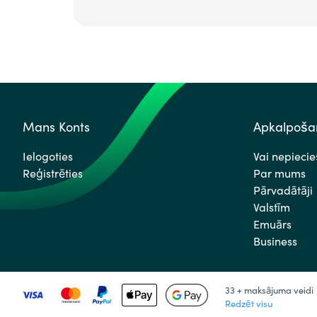
Mans Konts
Apkalpošan
Ielogoties
Vai nepieci
Reģistrēties
Par mums
Pārvadātāji
Valstīm
Emuārs
Business
33 + maksājuma veidi
Redzēt visu