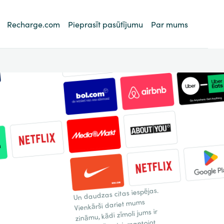
Recharge.com
Pieprasīt pasūtījumu
Par mums
Un daudzas citas iespējas.
Vienkārši dariet mums
zināmu, kādi zīmoli jums ir