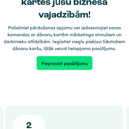
kartes jūsu biznesa
vajadzībām!
Palieliniet pārdošanas apjomu vai iedvesmojiet savas
komandas ar dāvanu kartēm mārketinga stimuliem un
darbinieku atlīdzībām. Iegūstiet vieglu piekļuvi tūkstošiem
dāvanu karšu, tālāk veicot lielapjoma pasūtījumu.
Pieprasiet pasūtījumu
2