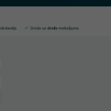
pārdevējs
Drošs un
drošs
maksājums