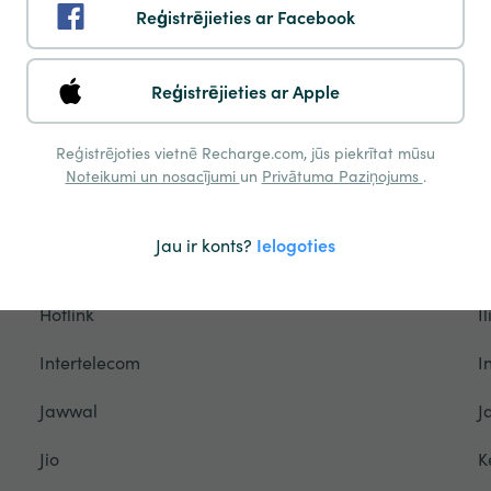
Reģistrējieties ar Facebook
Friendi Mobile
F
Georg
g
Reģistrējieties ar Apple
Globe
G
Reģistrējoties vietnē Recharge.com, jūs piekrītat mūsu
GTT
H
Noteikumi un nosacījumi
un
Privātuma Paziņojums
.
Halebop
H
Jau ir konts?
Ielogoties
HelloSIM
H
Hotlink
I
Intertelecom
I
Jawwal
J
Jio
K