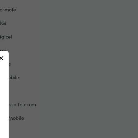
osmote
iGi
igicel
rei
-Plus
ir Mobile
TB
xpresso Telecom
lashMobile
ree