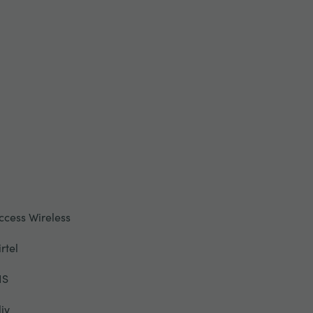
ccess Wireless
irtel
IS
liv