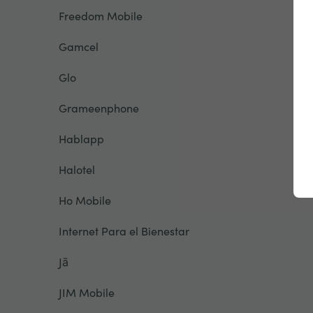
Freedom Mobile
Gamcel
Glo
Grameenphone
Hablapp
Halotel
Ho Mobile
Internet Para el Bienestar
Jā
JIM Mobile