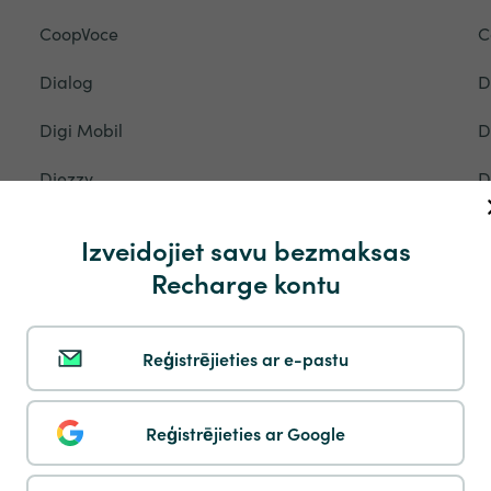
CoopVoce
C
Dialog
D
Digi Mobil
D
Djezzy
D
Du
E
Izveidojiet savu bezmaksas
Eety
E
Recharge kontu
Epic
E
Reģistrējieties ar e-pastu
Etisalat
E
Five Mobile
F
Reģistrējieties ar Google
Fonic
F