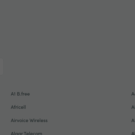
A1 B.free
A
Africell
A
Airvoice Wireless
A
Algar Telecom
A