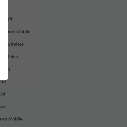
yve
iffgaff
oSmart Mobile
2O Wireless
alo Telco
eyah
liad
nwi
azz
ena Mobile