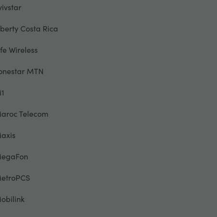
yivstar
iberty Costa Rica
ife Wireless
onestar MTN
1
aroc Telecom
axis
egaFon
etroPCS
obilink