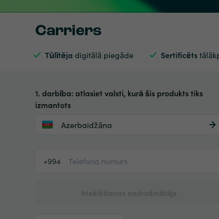
Carriers
Tūlītēja
digitālā piegāde
Sertificēts
tālāk
1. darbība: atlasiet valsti, kurā šis produkts tiks
izmantots
Azerbaidžāna
+994
Meklēšanas nodrošinātājs