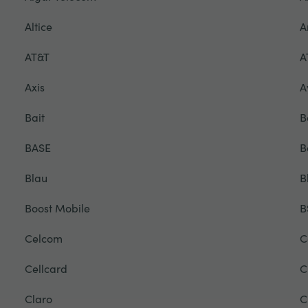
Altice
A
AT&T
A
Axis
A
Bait
B
BASE
B
Blau
B
Boost Mobile
B
Celcom
C
Cellcard
C
Claro
C