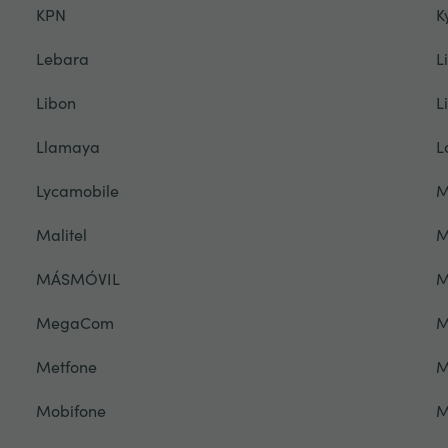
KPN
K
Lebara
L
Libon
L
Llamaya
L
Lycamobile
M
Malitel
M
MÁSMÓVIL
M
MegaCom
M
Metfone
M
Mobifone
M