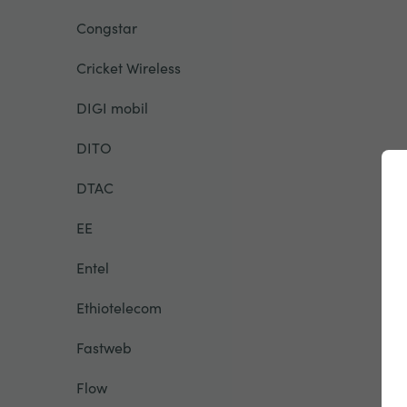
Congstar
Cricket Wireless
DIGI mobil
DITO
DTAC
EE
Entel
Ethiotelecom
Fastweb
Flow