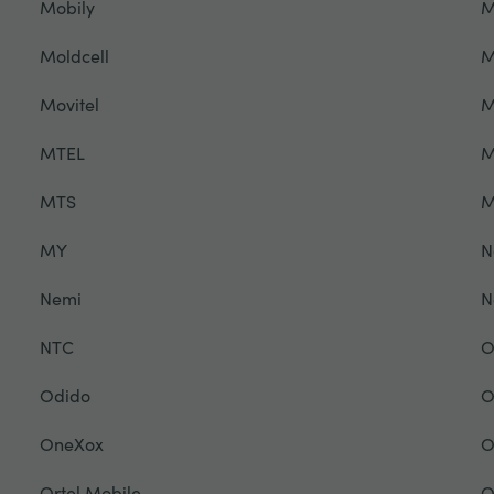
Mobily
M
Moldcell
M
Movitel
M
MTEL
M
MTS
M
MY
N
Nemi
N
NTC
O
Odido
O
OneXox
O
Ortel Mobile
O