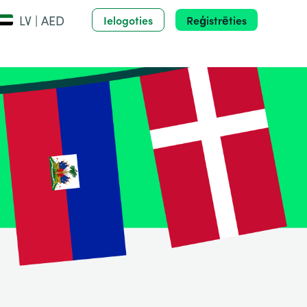
LV | AED
Ielogoties
Reģistrēties