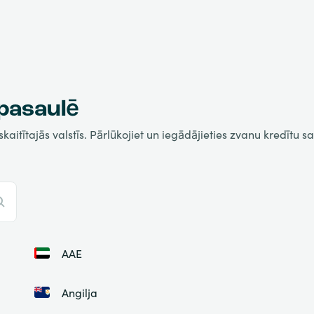
 pasaulē
tītajās valstīs. Pārlūkojiet un iegādājieties zvanu kredītu savā
AAE
Angilja