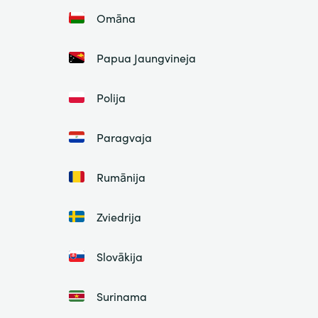
Omāna
Papua Jaungvineja
Polija
Paragvaja
Rumānija
Zviedrija
Slovākija
Surinama