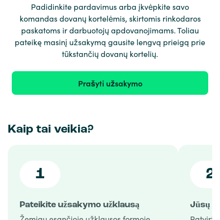
Padidinkite pardavimus arba įkvėpkite savo
komandas dovanų kortelėmis, skirtomis rinkodaros
paskatoms ir darbuotojų apdovanojimams. Toliau
pateikę masinį užsakymą gausite lengvą prieigą prie
tūkstančių dovanų kortelių.
Prašyti užsakymo
Kaip tai veikia?
1
2
Pateikite užsakymo užklausą
Jūsų u
Žemiau esančioje užklausos formoje
Patvirti