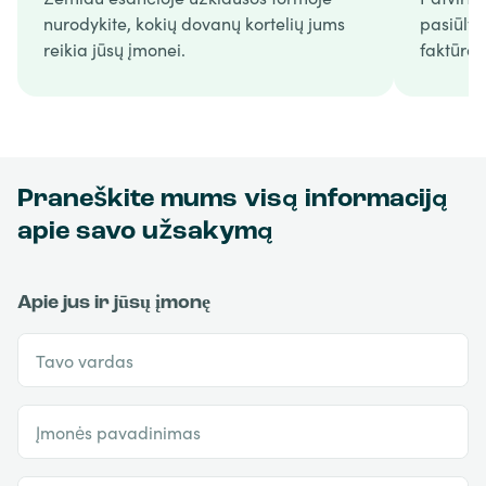
nurodykite, kokių dovanų kortelių jums
pasiūly
reikia jūsų įmonei.
faktūrą.
Praneškite mums visą informaciją
apie savo užsakymą
Apie jus ir jūsų įmonę
Tavo vardas
Įmonės pavadinimas