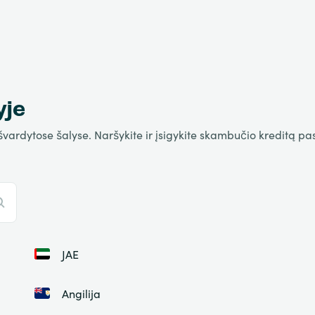
yje
rdytose šalyse. Naršykite ir įsigykite skambučio kreditą pasir
JAE
Angilija