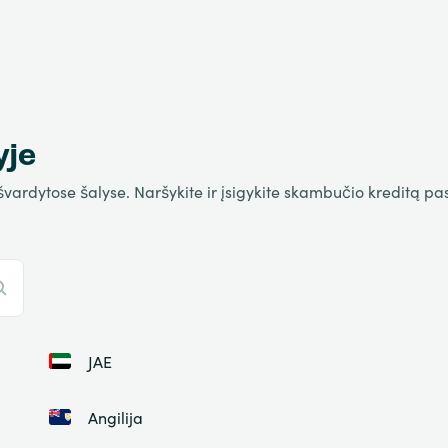
yje
rdytose šalyse. Naršykite ir įsigykite skambučio kreditą pasir
JAE
Angilija