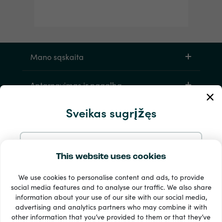
Mano sąskaita
Aptarnavimas ir pagalba
Sveikas sugrįžęs
Produktų
Tęskite el
This website uses cookies
We use cookies to personalise content and ads, to provide
Tęskite su Google
social media features and to analyse our traffic. We also share
information about your use of our site with our social media,
33 + mokėjimo metodai
advertising and analytics partners who may combine it with
Tęsti su Facebook
Matyti viską
other information that you’ve provided to them or that they’ve