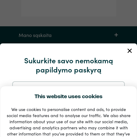
Mano sąskaita
Aptarnavimas ir pagalba
Sukurkite savo nemokamą
papildymo paskyrą
Produktų
Prisiregistruokite naudodami el
This website uses cookies
We use cookies to personalise content and ads, to provide
Prisiregistruokite su Google
social media features and to analyse our traffic. We also share
information about your use of our site with our social media,
33 + mokėjimo metodai
advertising and analytics partners who may combine it with
Užsiregistruok su Facebook
Matyti viską
other information that you’ve provided to them or that they’ve