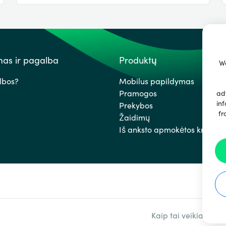
as ir pagalba
Produktų
We
lbos?
Mobilus papildymas
Pramogos
ad
inf
Prekybos
fr
Žaidimų
Iš anksto apmokėtos kredito 
Kaip tai veikia
Par