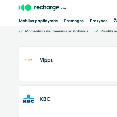
Mobilus papildymas
Pramogos
Prekybos
Ž
Momentinis skaitmeninis pristatymas
Pasitiki m
Vipps
KBC