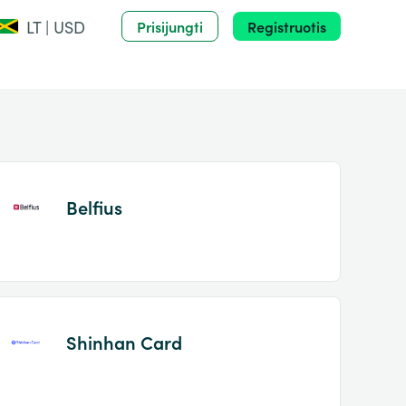
LT | USD
Prisijungti
Registruotis
Belfius
Shinhan Card