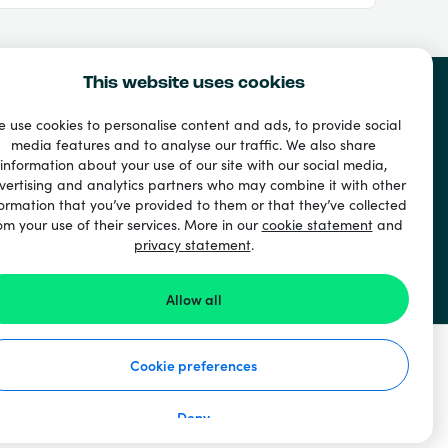
This website uses cookies
 use cookies to personalise content and ads, to provide social
media features and to analyse our traffic. We also share
information about your use of our site with our social media,
vertising and analytics partners who may combine it with other
ormation that you’ve provided to them or that they’ve collected
om your use of their services. More in our
cookie statement
and
privacy statement
.
kortelės
Allow all
Cookie preferences
Deny
eiškimas apie privatumo apsaugą
Slapukų pareiškimas