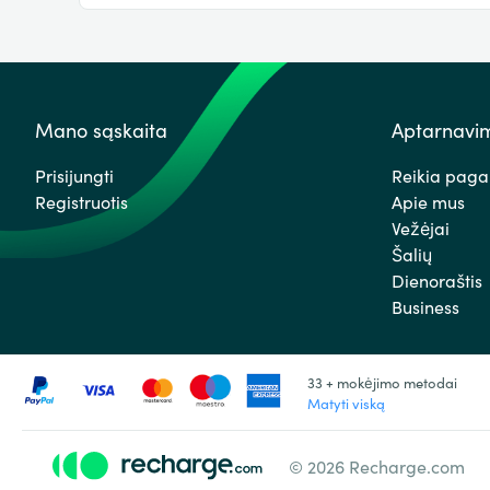
Mano sąskaita
Aptarnavim
Prisijungti
Reikia paga
Registruotis
Apie mus
Vežėjai
Šalių
Dienoraštis
Business
33 + mokėjimo metodai
Matyti viską
© 2026 Recharge.com