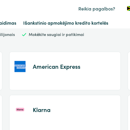
Reikia pagalbos?
aidimas
Išankstinio apmokėjimo kredito kortelės
ilijonais
Mokėkite saugiai ir patikimai
American Express
Item
1
of
Klarna
2