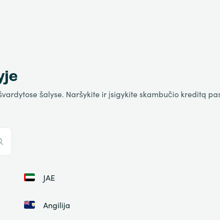
yje
rdytose šalyse. Naršykite ir įsigykite skambučio kreditą pasir
JAE
Angilija