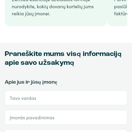
nurodykite, kokių dovanų kortelių jums
pasiūly
reikia jūsų įmonei.
faktūrą.
Praneškite mums visą informaciją
apie savo užsakymą
Apie jus ir jūsų įmonę
Tavo vardas
Įmonės pavadinimas