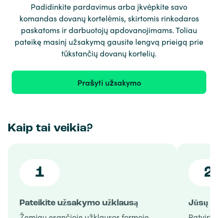
Padidinkite pardavimus arba įkvėpkite savo
komandas dovanų kortelėmis, skirtomis rinkodaros
paskatoms ir darbuotojų apdovanojimams. Toliau
pateikę masinį užsakymą gausite lengvą prieigą prie
tūkstančių dovanų kortelių.
Prašyti užsakymo
Kaip tai veikia?
1
2
Pateikite užsakymo užklausą
Jūsų u
Žemiau esančioje užklausos formoje
Patvirti