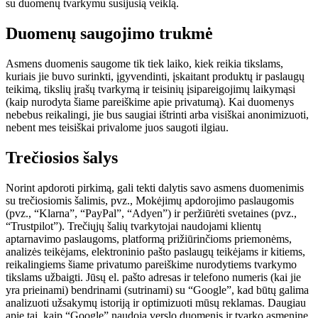
su duomenų tvarkymu susijusią veiklą.
Duomenų saugojimo trukmė
Asmens duomenis saugome tik tiek laiko, kiek reikia tikslams,
kuriais jie buvo surinkti, įgyvendinti, įskaitant produktų ir paslaugų
teikimą, tikslių įrašų tvarkymą ir teisinių įsipareigojimų laikymąsi
(kaip nurodyta šiame pareiškime apie privatumą). Kai duomenys
nebebus reikalingi, jie bus saugiai ištrinti arba visiškai anonimizuoti,
nebent mes teisiškai privalome juos saugoti ilgiau.
Trečiosios šalys
Norint apdoroti pirkimą, gali tekti dalytis savo asmens duomenimis
su trečiosiomis šalimis, pvz., Mokėjimų apdorojimo paslaugomis
(pvz., “Klarna”, “PayPal”, “Adyen”) ir peržiūrėti svetaines (pvz.,
“Trustpilot”). Trečiųjų šalių tvarkytojai naudojami klientų
aptarnavimo paslaugoms, platformą prižiūrinčioms priemonėms,
analizės teikėjams, elektroninio pašto paslaugų teikėjams ir kitiems,
reikalingiems šiame privatumo pareiškime nurodytiems tvarkymo
tikslams užbaigti. Jūsų el. pašto adresas ir telefono numeris (kai jie
yra prieinami) bendrinami (sutrinami) su “Google”, kad būtų galima
analizuoti užsakymų istoriją ir optimizuoti mūsų reklamas. Daugiau
apie tai, kaip “Google” naudoja verslo duomenis ir tvarko asmeninę