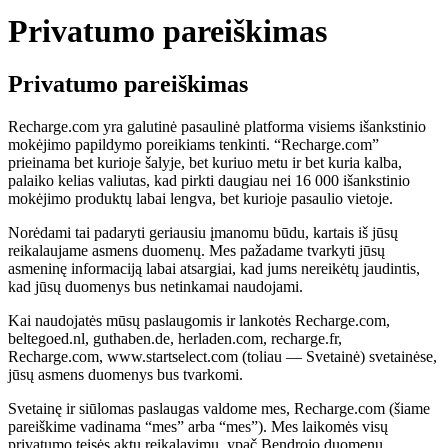
Privatumo pareiškimas
Privatumo pareiškimas
Recharge.com yra galutinė pasaulinė platforma visiems išankstinio
mokėjimo papildymo poreikiams tenkinti. “Recharge.com”
prieinama bet kurioje šalyje, bet kuriuo metu ir bet kuria kalba,
palaiko kelias valiutas, kad pirkti daugiau nei 16 000 išankstinio
mokėjimo produktų labai lengva, bet kurioje pasaulio vietoje.
Norėdami tai padaryti geriausiu įmanomu būdu, kartais iš jūsų
reikalaujame asmens duomenų. Mes pažadame tvarkyti jūsų
asmeninę informaciją labai atsargiai, kad jums nereikėtų jaudintis,
kad jūsų duomenys bus netinkamai naudojami.
Kai naudojatės mūsų paslaugomis ir lankotės Recharge.com,
beltegoed.nl, guthaben.de, herladen.com, recharge.fr,
Recharge.com, www.startselect.com (toliau — Svetainė) svetainėse,
jūsų asmens duomenys bus tvarkomi.
Svetainę ir siūlomas paslaugas valdome mes, Recharge.com (šiame
pareiškime vadinama “mes” arba “mes”). Mes laikomės visų
privatumo teisės aktų reikalavimų, ypač Bendrojo duomenų