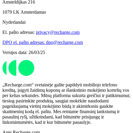
Amsteldijkas 216
1079 LK Amsterdamas
Nyderlandai
El. pašto adresas:
privacy@recharge.com
DPO el. pašto adresas: dpo@recharge.com
Versijos data: 26/03/25
„Recharge.com“ svetainėje galite papildyti mobiliojo telefono
kreditą, įsigyti žaidimų kuponų ar išankstinio mokėjimo kortelių vos
per kelias sekundes. Mūsų platforma sukurta greičiui ir patikimumui;
tiesiog pasirinkite produktą, saugiai mokėkite naudodami
pageidaujamą vietinį mokėjimo būdą ir akimirksniu gaukite
skaitmeninį kodą el. paštu. Mes remiame finansinį lankstumą ir
pasaulinį ryšį, užtikrindami, kad būtumėte prisijungę ir
linksmintumėtės, kad ir kur būtumėte pasaulyje.
Apie Recharge.com