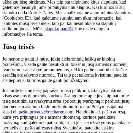
užbaigtų jūsų pirkimus. Mes taip pat talpiname kitus slapukus, kad
galėtume pasiūlyti jums pritaikytus tinklalapius. Kai kuriuos iš šių
slapukų deda išorinės šalys. Mes analizuojame anoniminius slapukus
(Cookiebot ID), kad galėtume surinkti tam tikrą informaciją, kai
lankotės mūsų Svetainėje, taip pat kai nesutinkate su slapukų
sutikimo juosta. Mūsų
slapukų pareišk
ime rasite daugiau
informacijos šia tema.
Jūsų teisės
Jei nenorite gauti iš mūsų jokių elektroninių laiškų ar kitokių
pranešimų, visada galite nesutikti su tolesniu jūsų asmens duomenų
tvarkymu ir atsisakyti prenumeratos, dėl ko galite naudoti el. laiške
esančią atsisakymo nuorodą. Tai taip pat taikoma kvietimui pateikti
atsiliepimus, kuriuos galite gauti po užsakymo.
Jūs turite teisinę teisę paprašyti mūsų patikrinti, ištaisyti ar ištrinti
visus asmens duomenis, kuriuos išsaugojome apie jus, taip pat turite
teisę nesutikti su tvarkymu arba apriboti jų tvarkymą ir perduoti jūsų
duomenis mašininiu būdu nuskaitomu formatu. Prašymus galima
siųsti el.
paštu privacy@recharge.com
. Naudokite el. pašto adresą,
kuris yra prijungtas prie asmens duomenų, kuriuos pateikiate
prašymą, kad galėtume patikrinti, ar tai jūs. Jei užsakymus pateikiate
per kelis el. pašto adresus mūsų Svetainėse, pateikite atskirą