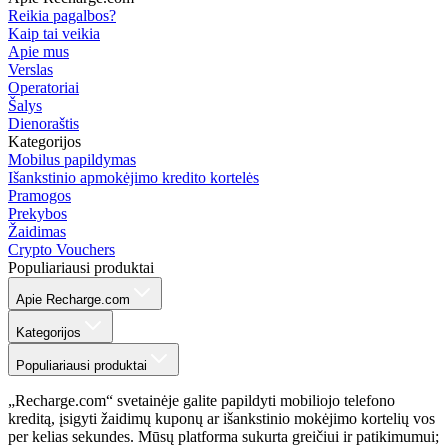
Reikia pagalbos?
Kaip tai veikia
Apie mus
Verslas
Operatoriai
Šalys
Dienoraštis
Kategorijos
Mobilus papildymas
Išankstinio apmokėjimo kredito kortelės
Pramogos
Prekybos
Žaidimas
Crypto Vouchers
Populiariausi produktai
Apie Recharge.com
Kategorijos
Populiariausi produktai
„Recharge.com“ svetainėje galite papildyti mobiliojo telefono
kreditą, įsigyti žaidimų kuponų ar išankstinio mokėjimo kortelių vos
per kelias sekundes. Mūsų platforma sukurta greičiui ir patikimumui;