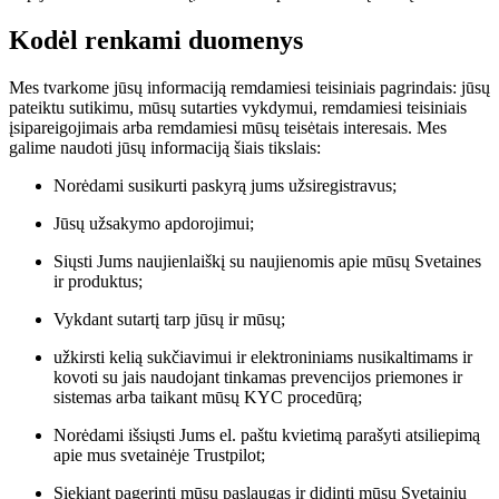
Kodėl renkami duomenys
Mes tvarkome jūsų informaciją remdamiesi teisiniais pagrindais: jūsų
pateiktu sutikimu, mūsų sutarties vykdymui, remdamiesi teisiniais
įsipareigojimais arba remdamiesi mūsų teisėtais interesais. Mes
galime naudoti jūsų informaciją šiais tikslais:
Norėdami susikurti paskyrą jums užsiregistravus;
Jūsų užsakymo apdorojimui;
Siųsti Jums naujienlaiškį su naujienomis apie mūsų Svetaines
ir produktus;
Vykdant sutartį tarp jūsų ir mūsų;
užkirsti kelią sukčiavimui ir elektroniniams nusikaltimams ir
kovoti su jais naudojant tinkamas prevencijos priemones ir
sistemas arba taikant mūsų KYC procedūrą;
Norėdami išsiųsti Jums el. paštu kvietimą parašyti atsiliepimą
apie mus svetainėje Trustpilot;
Siekiant pagerinti mūsų paslaugas ir didinti mūsų Svetainių