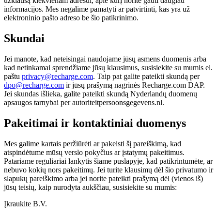
užklausą kiekvienam adresui, apie kurį norite gauti daugiau
informacijos. Mes negalime pamatyti ar patvirtinti, kas yra už
elektroninio pašto adreso be šio patikrinimo.
Skundai
Jei manote, kad neteisingai naudojame jūsų asmens duomenis arba
kad netinkamai sprendžiame jūsų klausimus, susisiekite su mumis el.
paštu
privacy@recharge.com
. Taip pat galite pateikti skundą per
dpo@recharge.com
ir jūsų prašymą nagrinės Recharge.com DAP.
Jei skundas išlieka, galite pateikti skundą Nyderlandų duomenų
apsaugos tarnybai per autoriteitpersoonsgegevens.nl.
Pakeitimai ir kontaktiniai duomenys
Mes galime kartais peržiūrėti ar pakeisti šį pareiškimą, kad
atspindėtume mūsų verslo pokyčius ar įstatymų pakeitimus.
Patariame reguliariai lankytis šiame puslapyje, kad patikrintumėte, ar
nebuvo kokių nors pakeitimų. Jei turite klausimų dėl šio privatumo ir
slapukų pareiškimo arba jei norite pateikti prašymą dėl (vienos iš)
jūsų teisių, kaip nurodyta aukščiau, susisiekite su mumis:
Įkraukite B.V.