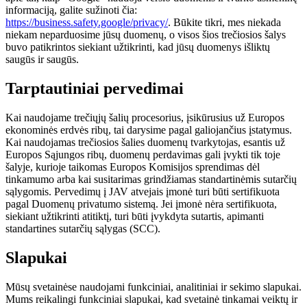
informaciją, galite sužinoti čia:
https://business.safety.google/privacy/
. Būkite tikri, mes niekada
niekam neparduosime jūsų duomenų, o visos šios trečiosios šalys
buvo patikrintos siekiant užtikrinti, kad jūsų duomenys išliktų
saugūs ir saugūs.
Tarptautiniai pervedimai
Kai naudojame trečiųjų šalių procesorius, įsikūrusius už Europos
ekonominės erdvės ribų, tai darysime pagal galiojančius įstatymus.
Kai naudojamas trečiosios šalies duomenų tvarkytojas, esantis už
Europos Sąjungos ribų, duomenų perdavimas gali įvykti tik toje
šalyje, kurioje taikomas Europos Komisijos sprendimas dėl
tinkamumo arba kai susitarimas grindžiamas standartinėmis sutarčių
sąlygomis. Pervedimų į JAV atvejais įmonė turi būti sertifikuota
pagal Duomenų privatumo sistemą. Jei įmonė nėra sertifikuota,
siekiant užtikrinti atitiktį, turi būti įvykdyta sutartis, apimanti
standartines sutarčių sąlygas (SCC).
Slapukai
Mūsų svetainėse naudojami funkciniai, analitiniai ir sekimo slapukai.
Mums reikalingi funkciniai slapukai, kad svetainė tinkamai veiktų ir