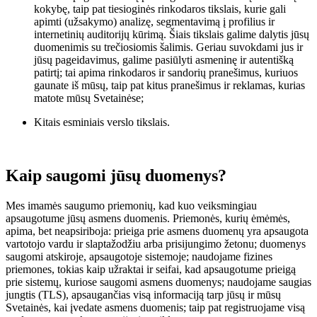
kokybę, taip pat tiesioginės rinkodaros tikslais, kurie gali
apimti (užsakymo) analizę, segmentavimą į profilius ir
internetinių auditorijų kūrimą. Šiais tikslais galime dalytis jūsų
duomenimis su trečiosiomis šalimis. Geriau suvokdami jus ir
jūsų pageidavimus, galime pasiūlyti asmeninę ir autentišką
patirtį; tai apima rinkodaros ir sandorių pranešimus, kuriuos
gaunate iš mūsų, taip pat kitus pranešimus ir reklamas, kurias
matote mūsų Svetainėse;
Kitais esminiais verslo tikslais.
Kaip saugomi jūsų duomenys?
Mes imamės saugumo priemonių, kad kuo veiksmingiau
apsaugotume jūsų asmens duomenis. Priemonės, kurių ėmėmės,
apima, bet neapsiriboja: prieiga prie asmens duomenų yra apsaugota
vartotojo vardu ir slaptažodžiu arba prisijungimo žetonu; duomenys
saugomi atskiroje, apsaugotoje sistemoje; naudojame fizines
priemones, tokias kaip užraktai ir seifai, kad apsaugotume prieigą
prie sistemų, kuriose saugomi asmens duomenys; naudojame saugias
jungtis (TLS), apsaugančias visą informaciją tarp jūsų ir mūsų
Svetainės, kai įvedate asmens duomenis; taip pat registruojame visą