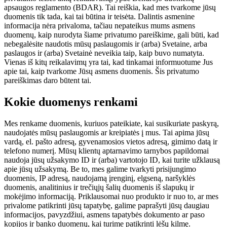
apsaugos reglamento (BDAR). Tai reiškia, kad mes tvarkome jūsų
duomenis tik tada, kai tai būtina ir teisėta. Dalintis asmenine
informacija nėra privaloma, tačiau nepateikus mums asmens
duomenų, kaip nurodyta šiame privatumo pareiškime, gali būti, kad
nebegalėsite naudotis mūsų paslaugomis ir (arba) Svetaine, arba
paslaugos ir (arba) Svetainė neveikia taip, kaip buvo numatyta.
Vienas iš kitų reikalavimų yra tai, kad tinkamai informuotume Jus
apie tai, kaip tvarkome Jūsų asmens duomenis. Šis privatumo
pareiškimas daro būtent tai.
Kokie duomenys renkami
Mes renkame duomenis, kuriuos pateikiate, kai susikuriate paskyrą,
naudojatės mūsų paslaugomis ar kreipiatės į mus. Tai apima jūsų
vardą, el. pašto adresą, gyvenamosios vietos adresą, gimimo datą ir
telefono numerį. Mūsų klientų aptarnavimo tarnybos papildomai
naudoja jūsų užsakymo ID ir (arba) vartotojo ID, kai turite užklausą
apie jūsų užsakymą. Be to, mes galime tvarkyti prisijungimo
duomenis, IP adresą, naudojamą įrenginį, elgseną, naršyklės
duomenis, analitinius ir trečiųjų šalių duomenis iš slapukų ir
mokėjimo informaciją. Priklausomai nuo produkto ir nuo to, ar mes
privalome patikrinti jūsų tapatybę, galime paprašyti jūsų daugiau
informacijos, pavyzdžiui, asmens tapatybės dokumento ar paso
kopijos ir banko duomenų, kai turime patikrinti lėšų kilmę.